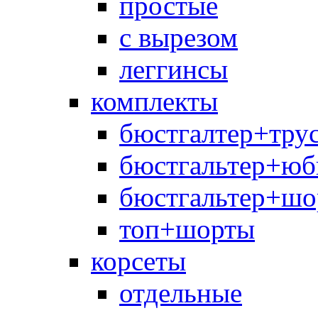
простые
с вырезом
леггинсы
комплекты
бюстгалтер+тру
бюстгальтер+юб
бюстгальтер+шо
топ+шорты
корсеты
отдельные