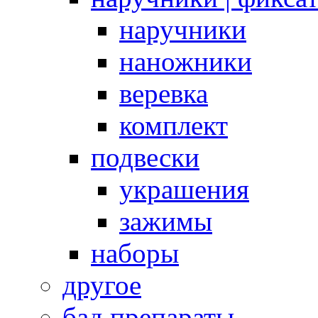
наручники
наножники
веревка
комплект
подвески
украшения
зажимы
наборы
другое
бад препараты