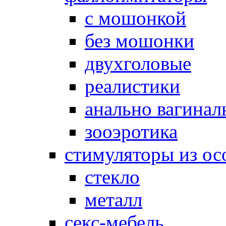
с мошонкой
без мошонки
двухголовые
реалистики
анально вагинал
зооэротика
стимуляторы из ос
стекло
металл
секс-мебель