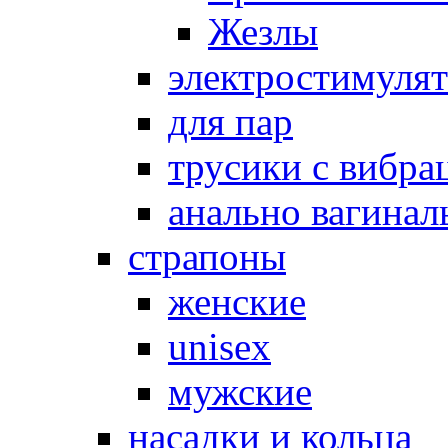
Жезлы
электростимуля
для пар
трусики с вибра
анально вагинал
страпоны
женские
unisex
мужские
насадки и кольца