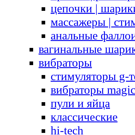
цепочки | шарики
массажеры | сти
анальные фалло
вагинальные шари
вибраторы
стимуляторы g-
вибраторы magi
пули и яйца
классические
hi-tech