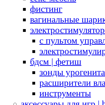
фистинг
вагинальные шарик
электростимулято
с пультом управ
электростимули
бдсм | фетиш
зонды урогенит
расширители вл
инструменты
аксессуары для игр |