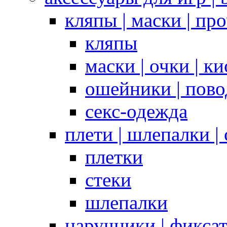
кляпы | маски | пр
кляпы
маски | очки | к
ошейники | пово
секс-одежда
плети | шлепалки |
плетки
стеки
шлепалки
наручники | фикса