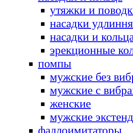
утяжки и повод
насадки удлинн
насадки и коль
эрекционные кол
помпы
мужские без ви
мужские с вибр
женские
мужские экстен
фаллоимитаторы