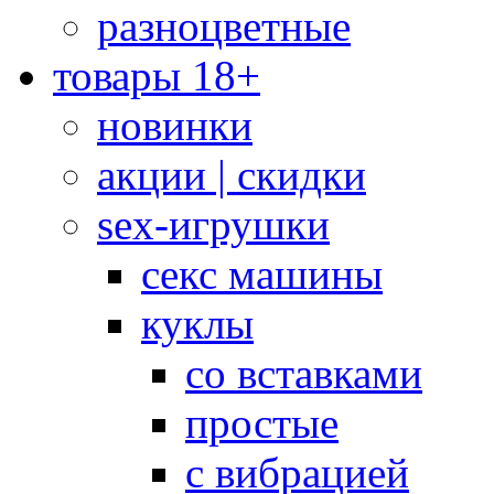
разноцветные
товары 18+
новинки
акции | скидки
sex-игрушки
секс машины
куклы
со вставками
простые
с вибрацией