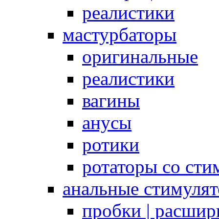
реалистики
мастурбаторы
оригинальные
реалистики
вагины
анусы
ротики
ротаторы со сти
анальные стимуля
пробки | расшир