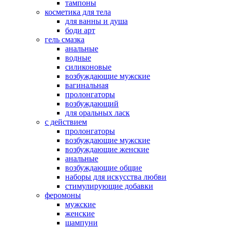
тампоны
косметика для тела
для ванны и душа
боди арт
гель смазка
анальные
водные
силиконовые
возбуждающие мужские
вагинальная
пролонгаторы
возбуждающий
для оральных ласк
с действием
пролонгаторы
возбуждающие мужские
возбуждающие женские
анальные
возбуждающие общие
наборы для искусства любви
стимулирующие добавки
феромоны
мужские
женские
шампуни