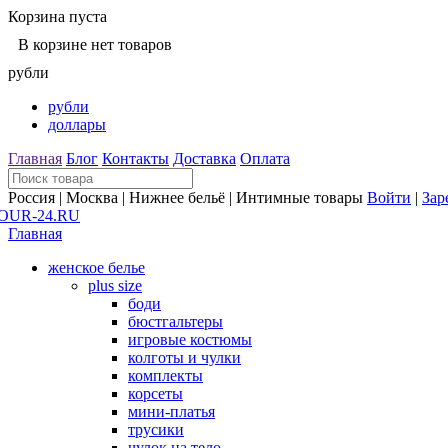
Корзина пуста
В корзине нет товаров
рубли
рубли
доллары
Главная
Блог
Контакты
Доставка
Оплата
Россия | Москва | Нижнее бельё | Интимные товары
Войти
|
Зар
Главная
женское белье
plus size
боди
бюстгальтеры
игровые костюмы
колготы и чулки
комплекты
корсеты
мини-платья
трусики
чулок на тело