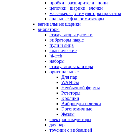
пробки | расширители | пони
цепочки | шарики | елочки
массажеры | стимуляторы простаты
анальные фаллоимитаторы
вагинальные шарики
вибраторы
стимуляторы g-точки
вибраторы magic
пули и яйца
классические
hi-tech
наборы
стимуляторы клитора
оригинальные
Для пар
WANDы
Необычной формы
Ротаторы
Кролики
Вибропули и яички
Эргономичные
Жезлы
электростимуляторы
для пар
трусики с вибрацией