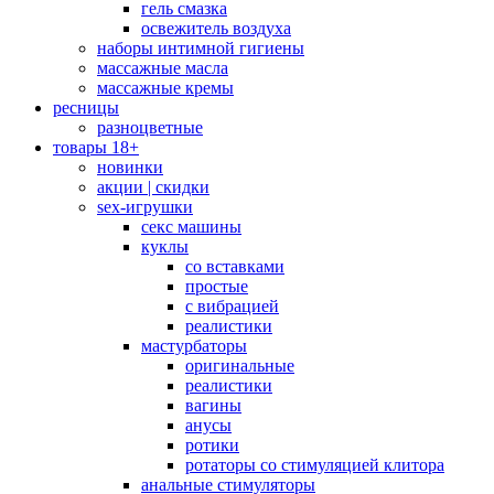
гель смазка
освежитель воздуха
наборы интимной гигиены
массажные масла
массажные кремы
ресницы
разноцветные
товары 18+
новинки
акции | скидки
sex-игрушки
секс машины
куклы
со вставками
простые
с вибрацией
реалистики
мастурбаторы
оригинальные
реалистики
вагины
анусы
ротики
ротаторы со стимуляцией клитора
анальные стимуляторы