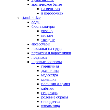
эротическое белье
на вешалах
в коробочках
standart size
боди
бюстгальтеры
pushup
мягкие
твердые
аксессуары
накладки на грудь
перчатки и воротнички
подвязки
игровые костюмы
горничная
дьяволица
медсестра
монашка
полиция и армия
рабыня
секретарь
ролевые образы
стюардесса
школьница