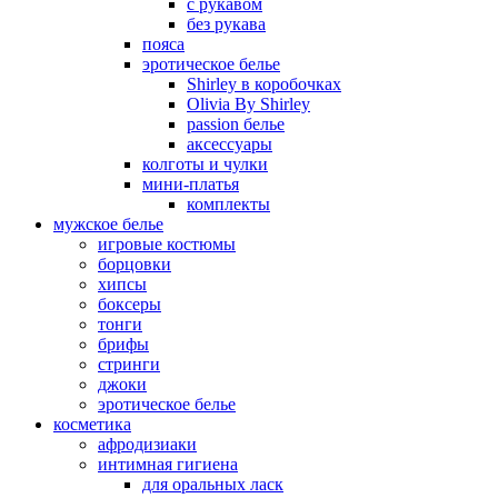
с рукавом
без рукава
пояса
эротическое белье
Shirley в коробочках
Olivia By Shirley
passion белье
аксессуары
колготы и чулки
мини-платья
комплекты
мужское белье
игровые костюмы
борцовки
хипсы
боксеры
тонги
брифы
стринги
джоки
эротическое белье
косметика
афродизиаки
интимная гигиена
для оральных ласк