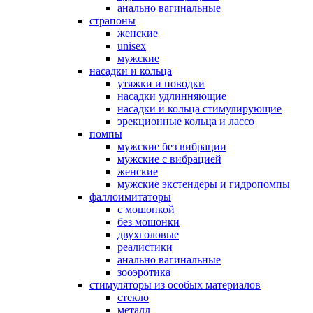
анально вагинальные
страпоны
женские
unisex
мужские
насадки и кольца
утяжки и поводки
насадки удлинняющие
насадки и кольца стимулирующие
эрекционные кольца и лассо
помпы
мужские без вибрации
мужские с вибрацией
женские
мужские экстендеры и гидропомпы
фаллоимитаторы
с мошонкой
без мошонки
двухголовые
реалистики
анально вагинальные
зооэротика
стимуляторы из особых материалов
стекло
металл