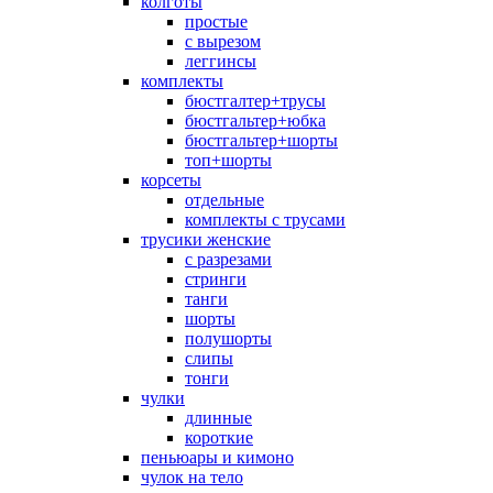
колготы
простые
с вырезом
леггинсы
комплекты
бюстгалтер+трусы
бюстгальтер+юбка
бюстгальтер+шорты
топ+шорты
корсеты
отдельные
комплекты с трусами
трусики женские
с разрезами
стринги
танги
шорты
полушорты
слипы
тонги
чулки
длинные
короткие
пеньюары и кимоно
чулок на тело