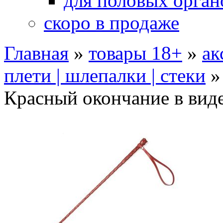
для половых орган
скоро в продаже
Главная
»
товары 18+
»
ак
плети | шлепалки | стеки
Красный окончание в вид