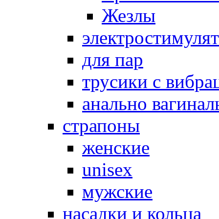
Жезлы
электростимуля
для пар
трусики с вибра
анально вагинал
страпоны
женские
unisex
мужские
насадки и кольца