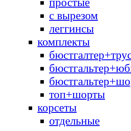
простые
с вырезом
леггинсы
комплекты
бюстгалтер+тру
бюстгальтер+юб
бюстгальтер+шо
топ+шорты
корсеты
отдельные