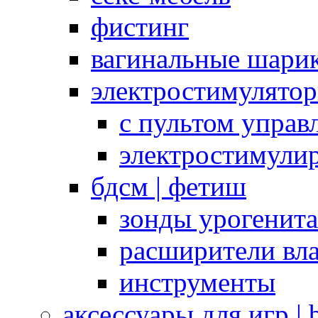
фистинг
вагинальные шарик
электростимулято
с пультом управ
электростимули
бдсм | фетиш
зонды урогенит
расширители вл
инструменты
аксессуары для игр |