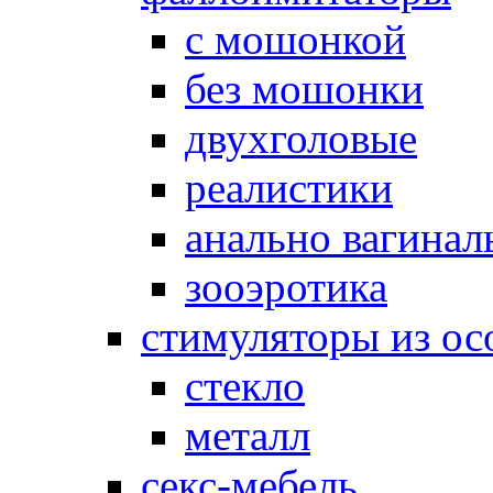
с мошонкой
без мошонки
двухголовые
реалистики
анально вагинал
зооэротика
стимуляторы из ос
стекло
металл
секс-мебель