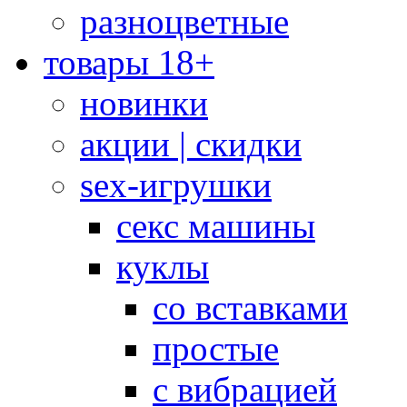
разноцветные
товары 18+
новинки
акции | скидки
sex-игрушки
секс машины
куклы
со вставками
простые
с вибрацией