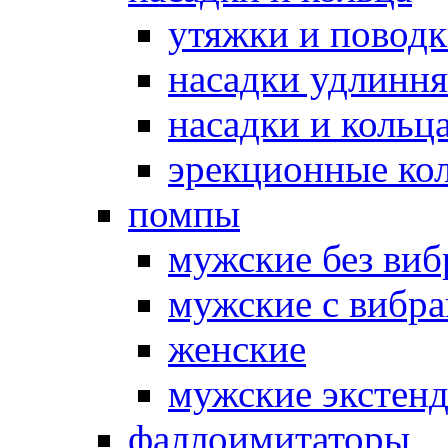
утяжки и повод
насадки удлинн
насадки и коль
эрекционные кол
помпы
мужские без ви
мужские с вибр
женские
мужские экстен
фаллоимитаторы