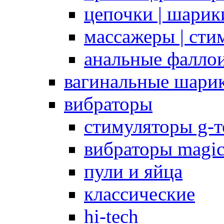
цепочки | шарики
массажеры | сти
анальные фалло
вагинальные шари
вибраторы
стимуляторы g-
вибраторы magi
пули и яйца
классические
hi-tech