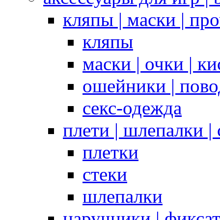
кляпы | маски | пр
кляпы
маски | очки | к
ошейники | пово
секс-одежда
плети | шлепалки |
плетки
стеки
шлепалки
наручники | фикса