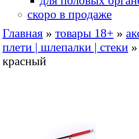
для половых орган
скоро в продаже
Главная
»
товары 18+
»
ак
плети | шлепалки | стеки
красный