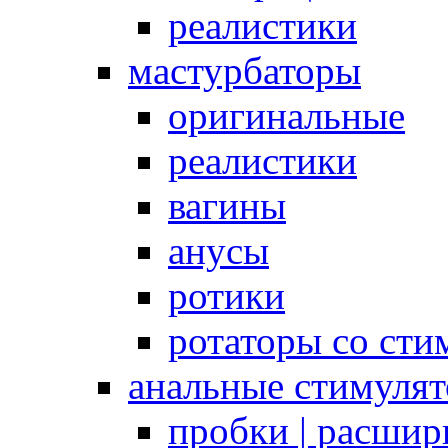
реалистики
мастурбаторы
оригинальные
реалистики
вагины
анусы
ротики
ротаторы со сти
анальные стимуля
пробки | расшир