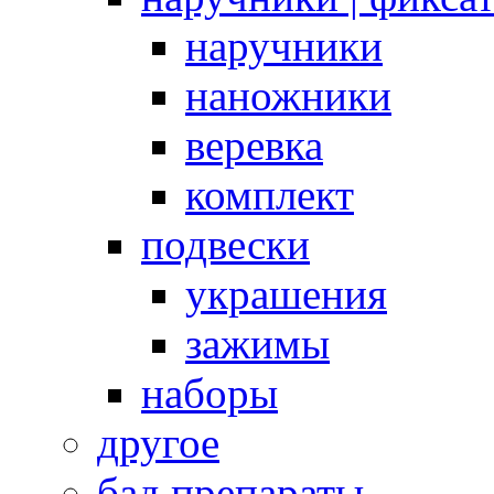
наручники
наножники
веревка
комплект
подвески
украшения
зажимы
наборы
другое
бад препараты