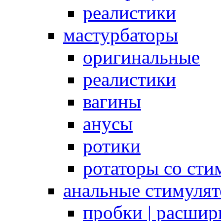
реалистики
мастурбаторы
оригинальные
реалистики
вагины
анусы
ротики
ротаторы со сти
анальные стимуля
пробки | расшир