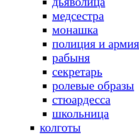
дьяволица
медсестра
монашка
полиция и арми
рабыня
секретарь
ролевые образы
стюардесса
школьница
колготы