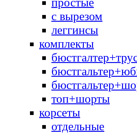
простые
с вырезом
леггинсы
комплекты
бюстгалтер+тру
бюстгальтер+юб
бюстгальтер+шо
топ+шорты
корсеты
отдельные