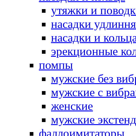
утяжки и повод
насадки удлинн
насадки и коль
эрекционные кол
помпы
мужские без ви
мужские с вибр
женские
мужские экстен
фаллоимитаторы