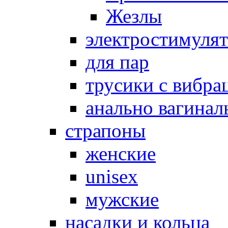
Жезлы
электростимуля
для пар
трусики с вибра
анально вагинал
страпоны
женские
unisex
мужские
насадки и кольца