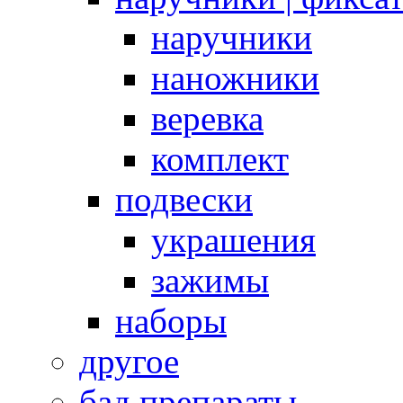
наручники
наножники
веревка
комплект
подвески
украшения
зажимы
наборы
другое
бад препараты