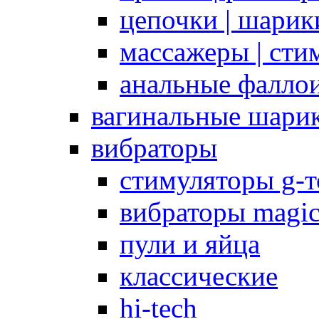
цепочки | шарики
массажеры | сти
анальные фалло
вагинальные шари
вибраторы
стимуляторы g-
вибраторы magi
пули и яйца
классические
hi-tech