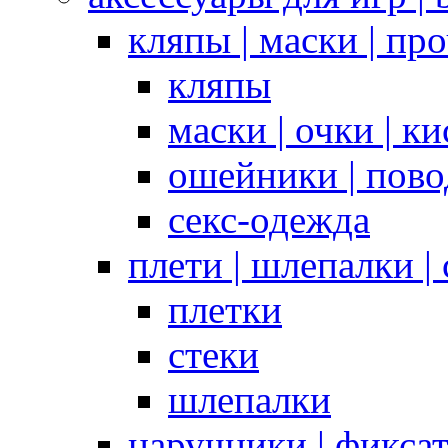
кляпы | маски | пр
кляпы
маски | очки | к
ошейники | пово
секс-одежда
плети | шлепалки |
плетки
стеки
шлепалки
наручники | фикса