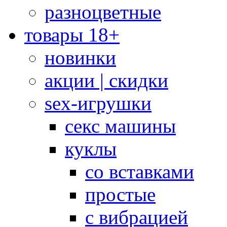
разноцветные
товары 18+
новинки
акции | скидки
sex-игрушки
секс машины
куклы
со вставками
простые
с вибрацией