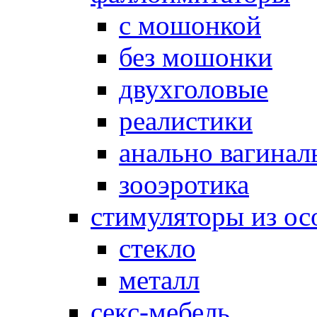
с мошонкой
без мошонки
двухголовые
реалистики
анально вагинал
зооэротика
стимуляторы из ос
стекло
металл
секс-мебель