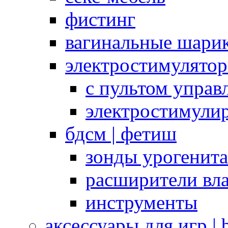
фистинг
вагинальные шарик
электростимулято
с пультом управ
электростимули
бдсм | фетиш
зонды урогенит
расширители вл
инструменты
аксессуары для игр |