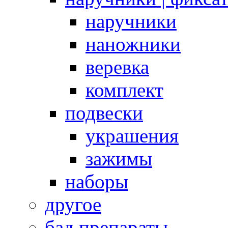
наручники
наножники
веревка
комплект
подвески
украшения
зажимы
наборы
другое
бад препараты