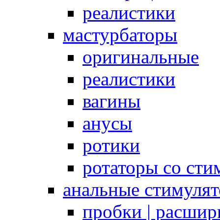
реалистики
мастурбаторы
оригинальные
реалистики
вагины
анусы
ротики
ротаторы со сти
анальные стимуля
пробки | расшир