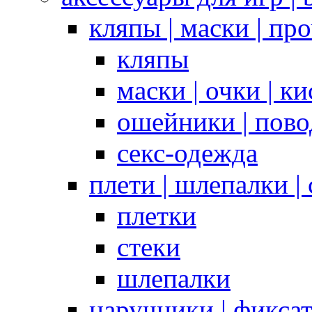
кляпы | маски | пр
кляпы
маски | очки | к
ошейники | пово
секс-одежда
плети | шлепалки |
плетки
стеки
шлепалки
наручники | фикса