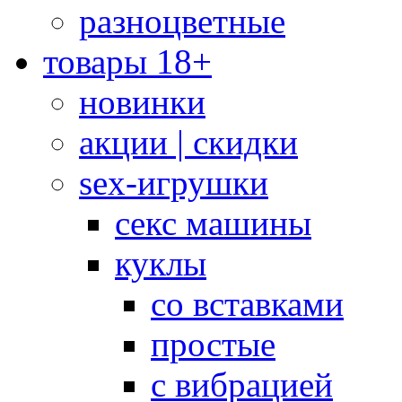
разноцветные
товары 18+
новинки
акции | скидки
sex-игрушки
секс машины
куклы
со вставками
простые
с вибрацией