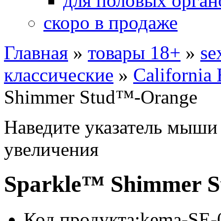
для половых орган
скоро в продаже
Главная
»
товары 18+
»
se
классические
»
California 
Shimmer Stud™-Orange
Наведите указатель мыши
увеличения
Sparkle™ Shimmer 
Код продукта:
kema-SE-