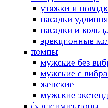
утяжки и повод
насадки удлинн
насадки и коль
эрекционные кол
помпы
мужские без ви
мужские с вибр
женские
мужские экстен
фаллоимитаторы