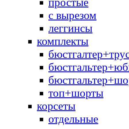
простые
с вырезом
леггинсы
комплекты
бюстгалтер+тру
бюстгальтер+юб
бюстгальтер+шо
топ+шорты
корсеты
отдельные