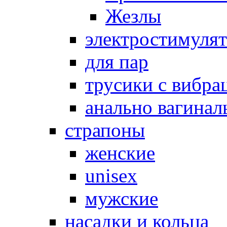
Жезлы
электростимуля
для пар
трусики с вибра
анально вагинал
страпоны
женские
unisex
мужские
насадки и кольца