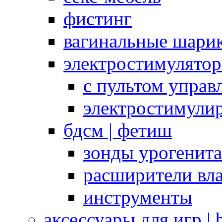
фистинг
вагинальные шарик
электростимулято
с пультом управ
электростимули
бдсм | фетиш
зонды урогенит
расширители вл
инструменты
аксессуары для игр |