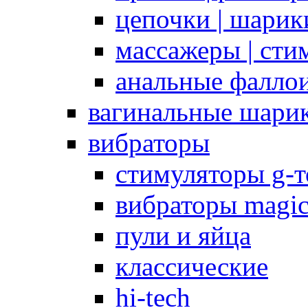
цепочки | шарики
массажеры | сти
анальные фалло
вагинальные шари
вибраторы
стимуляторы g-
вибраторы magi
пули и яйца
классические
hi-tech