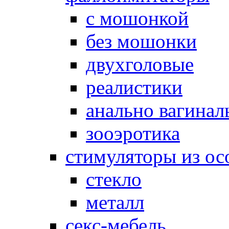
с мошонкой
без мошонки
двухголовые
реалистики
анально вагинал
зооэротика
стимуляторы из ос
стекло
металл
секс-мебель