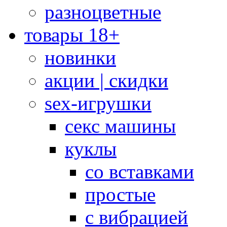
разноцветные
товары 18+
новинки
акции | скидки
sex-игрушки
секс машины
куклы
со вставками
простые
с вибрацией