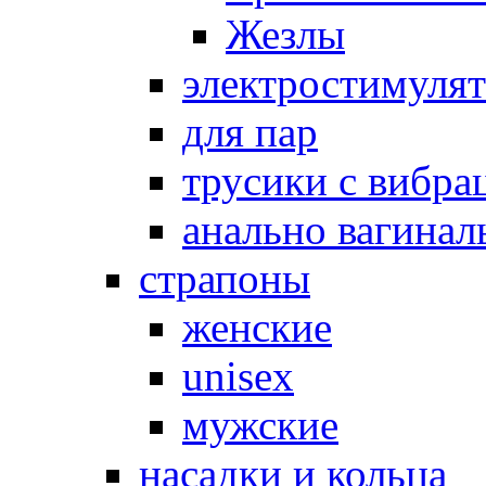
Жезлы
электростимуля
для пар
трусики с вибра
анально вагинал
страпоны
женские
unisex
мужские
насадки и кольца