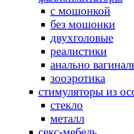
с мошонкой
без мошонки
двухголовые
реалистики
анально вагинал
зооэротика
стимуляторы из ос
стекло
металл
секс-мебель