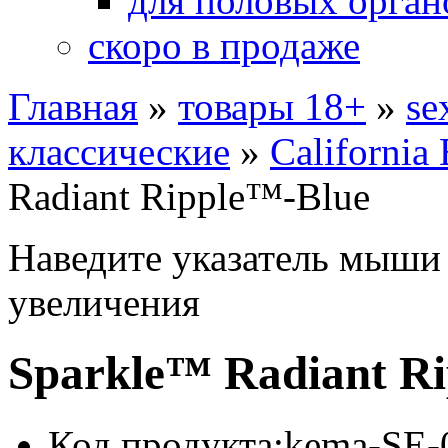
для половых орган
скоро в продаже
Главная
»
товары 18+
»
se
классические
»
California 
Radiant Ripple™-Blue
Наведите указатель мыши
увеличения
Sparkle™ Radiant R
Код продукта:
kema-SE-