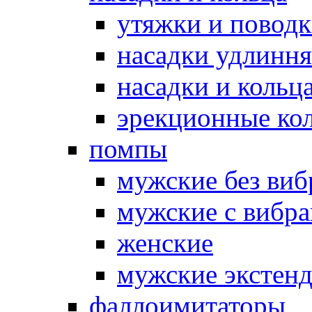
утяжки и повод
насадки удлинн
насадки и коль
эрекционные кол
помпы
мужские без ви
мужские с вибр
женские
мужские экстен
фаллоимитаторы