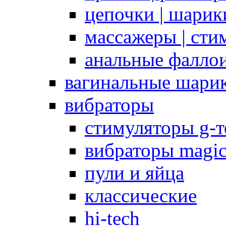
цепочки | шарики
массажеры | сти
анальные фалло
вагинальные шари
вибраторы
стимуляторы g-
вибраторы magi
пули и яйца
классические
hi-tech