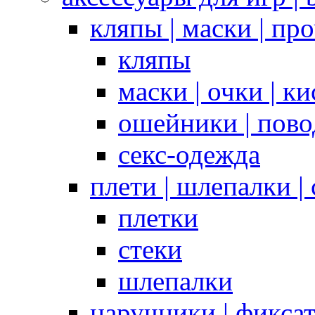
кляпы | маски | пр
кляпы
маски | очки | к
ошейники | пово
секс-одежда
плети | шлепалки |
плетки
стеки
шлепалки
наручники | фикса