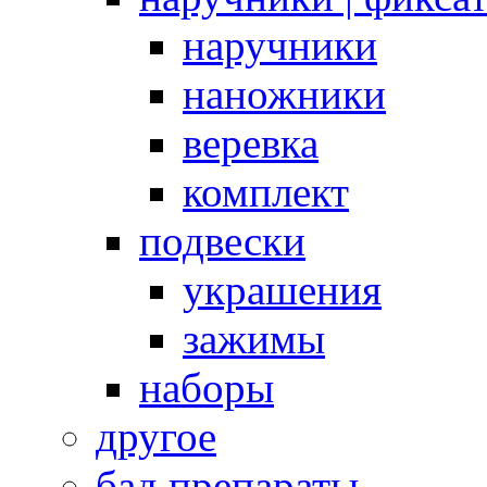
наручники
наножники
веревка
комплект
подвески
украшения
зажимы
наборы
другое
бад препараты