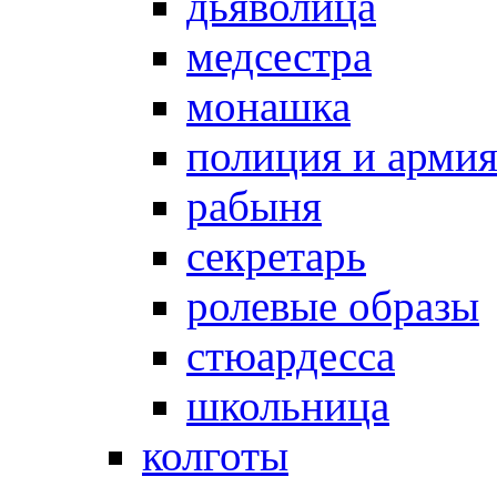
дьяволица
медсестра
монашка
полиция и арми
рабыня
секретарь
ролевые образы
стюардесса
школьница
колготы