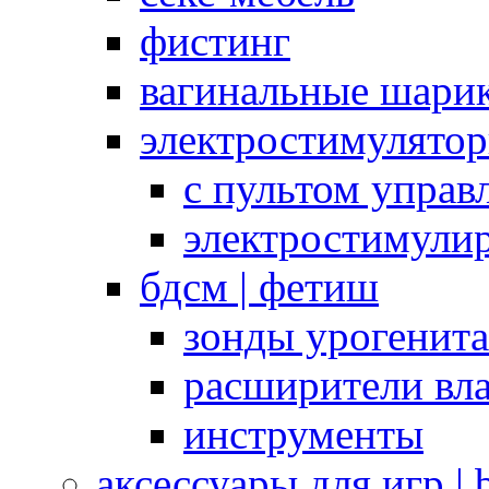
фистинг
вагинальные шарик
электростимулято
с пультом управ
электростимули
бдсм | фетиш
зонды урогенит
расширители вл
инструменты
аксессуары для игр |