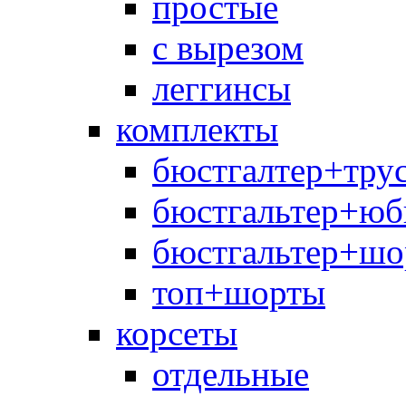
простые
с вырезом
леггинсы
комплекты
бюстгалтер+тру
бюстгальтер+юб
бюстгальтер+шо
топ+шорты
корсеты
отдельные