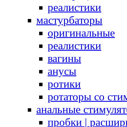
реалистики
мастурбаторы
оригинальные
реалистики
вагины
анусы
ротики
ротаторы со сти
анальные стимуля
пробки | расшир