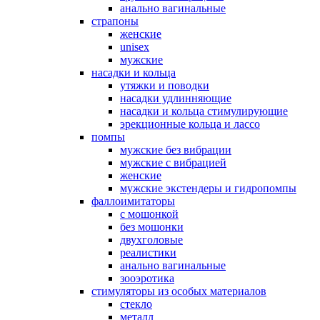
анально вагинальные
страпоны
женские
unisex
мужские
насадки и кольца
утяжки и поводки
насадки удлинняющие
насадки и кольца стимулирующие
эрекционные кольца и лассо
помпы
мужские без вибрации
мужские с вибрацией
женские
мужские экстендеры и гидропомпы
фаллоимитаторы
с мошонкой
без мошонки
двухголовые
реалистики
анально вагинальные
зооэротика
стимуляторы из особых материалов
стекло
металл