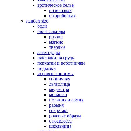
эротическое белье
на вешалах
в коробочках
standart size
боди
бюстгальтеры
pushup
мягкие
твердые
аксессуары
накладки на грудь
перчатки и воротнички
подвязки
игровые костюмы
горничная
дьяволица
медсестра
монашка
полиция и армия
рабыня
секретарь
ролевые образы
стюардесса
школьница