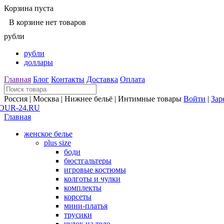
Корзина пуста
В корзине нет товаров
рубли
рубли
доллары
Главная
Блог
Контакты
Доставка
Оплата
Россия | Москва | Нижнее бельё | Интимные товары
Войти
|
Зар
Главная
женское белье
plus size
боди
бюстгальтеры
игровые костюмы
колготы и чулки
комплекты
корсеты
мини-платья
трусики
чулок на тело