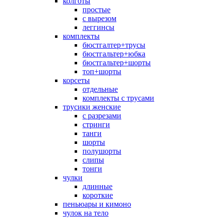
колготы
простые
с вырезом
леггинсы
комплекты
бюстгалтер+трусы
бюстгальтер+юбка
бюстгальтер+шорты
топ+шорты
корсеты
отдельные
комплекты с трусами
трусики женские
с разрезами
стринги
танги
шорты
полушорты
слипы
тонги
чулки
длинные
короткие
пеньюары и кимоно
чулок на тело