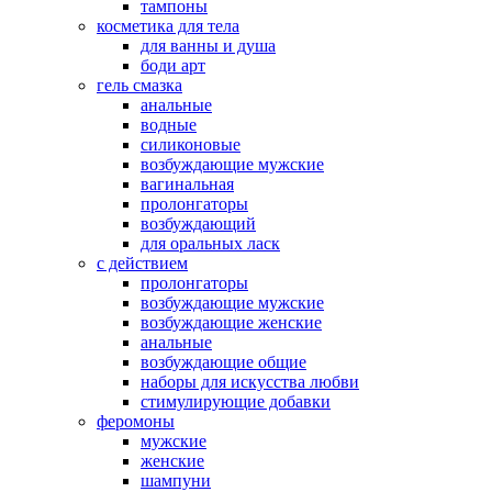
тампоны
косметика для тела
для ванны и душа
боди арт
гель смазка
анальные
водные
силиконовые
возбуждающие мужские
вагинальная
пролонгаторы
возбуждающий
для оральных ласк
с действием
пролонгаторы
возбуждающие мужские
возбуждающие женские
анальные
возбуждающие общие
наборы для искусства любви
стимулирующие добавки
феромоны
мужские
женские
шампуни