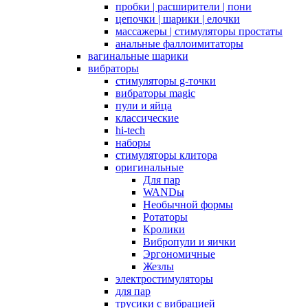
пробки | расширители | пони
цепочки | шарики | елочки
массажеры | стимуляторы простаты
анальные фаллоимитаторы
вагинальные шарики
вибраторы
стимуляторы g-точки
вибраторы magic
пули и яйца
классические
hi-tech
наборы
стимуляторы клитора
оригинальные
Для пар
WANDы
Необычной формы
Ротаторы
Кролики
Вибропули и яички
Эргономичные
Жезлы
электростимуляторы
для пар
трусики с вибрацией