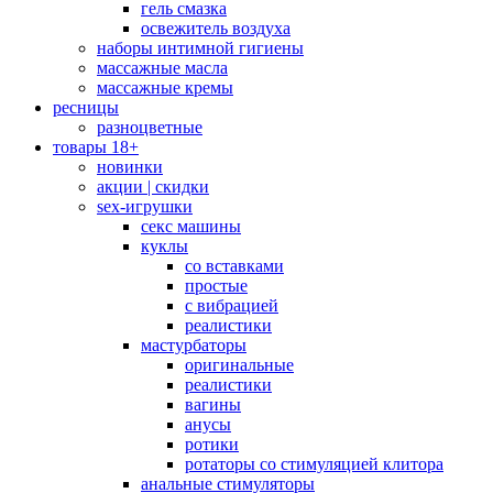
гель смазка
освежитель воздуха
наборы интимной гигиены
массажные масла
массажные кремы
ресницы
разноцветные
товары 18+
новинки
акции | скидки
sex-игрушки
секс машины
куклы
со вставками
простые
с вибрацией
реалистики
мастурбаторы
оригинальные
реалистики
вагины
анусы
ротики
ротаторы со стимуляцией клитора
анальные стимуляторы