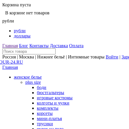
Корзина пуста
В корзине нет товаров
рубли
рубли
доллары
Главная
Блог
Контакты
Доставка
Оплата
Россия | Москва | Нижнее бельё | Интимные товары
Войти
|
Зар
Главная
женское белье
plus size
боди
бюстгальтеры
игровые костюмы
колготы и чулки
комплекты
корсеты
мини-платья
трусики
чулок на тело