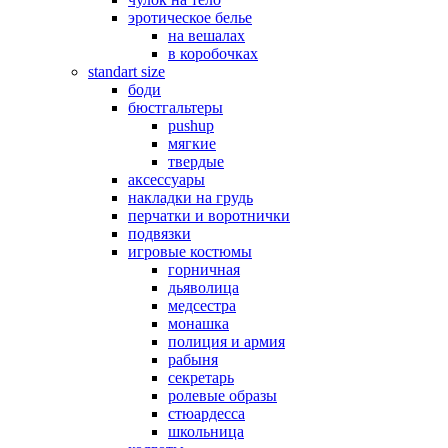
эротическое белье
на вешалах
в коробочках
standart size
боди
бюстгальтеры
pushup
мягкие
твердые
аксессуары
накладки на грудь
перчатки и воротнички
подвязки
игровые костюмы
горничная
дьяволица
медсестра
монашка
полиция и армия
рабыня
секретарь
ролевые образы
стюардесса
школьница