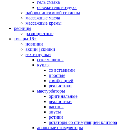
гель смазка
освежитель воздуха
наборы интимной гигиены
массажные масла
массажные кремы
ресницы
разноцветные
товары 18+
новинки
акции | скидки
sex-игрушки
секс машины
куклы
со вставками
простые
с вибрацией
реалистики
мастурбаторы
оригинальные
реалистики
вагины
анусы
ротики
ротаторы со стимуляцией клитора
анальные стимуляторы