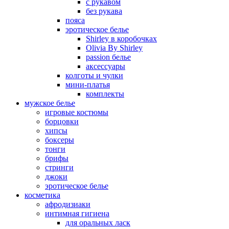
с рукавом
без рукава
пояса
эротическое белье
Shirley в коробочках
Olivia By Shirley
passion белье
аксессуары
колготы и чулки
мини-платья
комплекты
мужское белье
игровые костюмы
борцовки
хипсы
боксеры
тонги
брифы
стринги
джоки
эротическое белье
косметика
афродизиаки
интимная гигиена
для оральных ласк