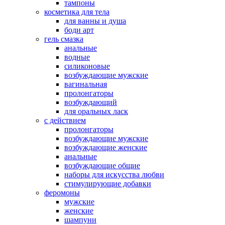
тампоны
косметика для тела
для ванны и душа
боди арт
гель смазка
анальные
водные
силиконовые
возбуждающие мужские
вагинальная
пролонгаторы
возбуждающий
для оральных ласк
с действием
пролонгаторы
возбуждающие мужские
возбуждающие женские
анальные
возбуждающие общие
наборы для искусства любви
стимулирующие добавки
феромоны
мужские
женские
шампуни