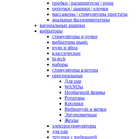
пробки | расширители | пони
цепочки | шарики | елочки
массажеры | стимуляторы простаты
анальные фаллоимитаторы
вагинальные шарики
вибраторы
стимуляторы g-точки
вибраторы magic
пули и яйца
классические
hi-tech
наборы
стимуляторы клитора
оригинальные
Для пар
WANDы
Необычной формы
Ротаторы
Кролики
Вибропули и яички
Эргономичные
Жезлы
электростимуляторы
для пар
трусики с вибрацией