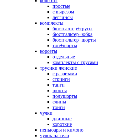
колготы
простые
с вырезом
леггинсы
комплекты
бюстгалтер+трусы
бюстгальтер+юбка
бюстгальтер+шорты
топ+шорты
корсеты
отдельные
комплекты с трусами
трусики женские
с разрезами
стринги
танги
шорты
полушорты
слипы
тонги
чулки
длинные
короткие
пеньюары и кимоно
чулок на тело