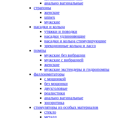
анально вагинальные
страпоны
женские
unisex
мужские
насадки и кольца
утяжки и поводки
насадки удлинняющие
насадки и кольца стимулирующие
эрекционные кольца и лассо
помпы
мужские без вибрации
мужские с вибрацией
женские
мужские экстендеры и гидропомпы
фаллоимитаторы
с мошонкой
без мошонки
двухголовые
реалистики
анально вагинальные
зооэротика
стимуляторы из особых материалов
стекло
металл