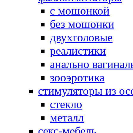
с мошонкой
без мошонки
двухголовые
реалистики
анально вагинал
зооэротика
стимуляторы из ос
стекло
металл
секс-мебель