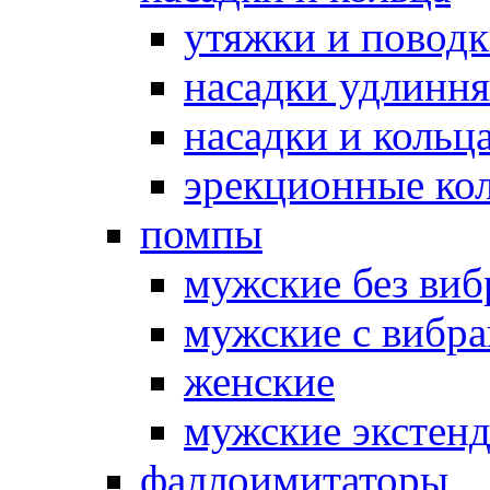
утяжки и повод
насадки удлинн
насадки и коль
эрекционные кол
помпы
мужские без ви
мужские с вибр
женские
мужские экстен
фаллоимитаторы