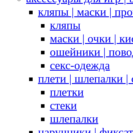
кляпы | маски | пр
кляпы
маски | очки | к
ошейники | пово
секс-одежда
плети | шлепалки |
плетки
стеки
шлепалки
наручники | фикса