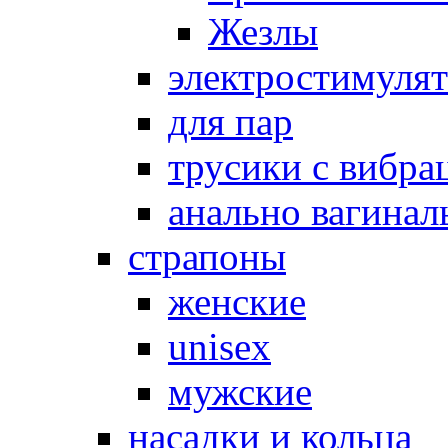
Жезлы
электростимуля
для пар
трусики с вибра
анально вагинал
страпоны
женские
unisex
мужские
насадки и кольца