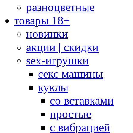
разноцветные
товары 18+
новинки
акции | скидки
sex-игрушки
секс машины
куклы
со вставками
простые
с вибрацией