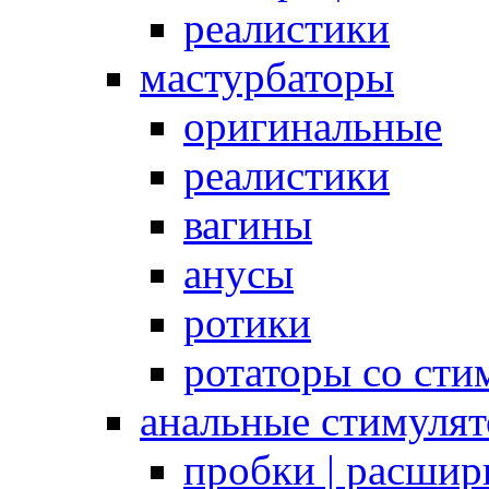
реалистики
мастурбаторы
оригинальные
реалистики
вагины
анусы
ротики
ротаторы со сти
анальные стимуля
пробки | расшир