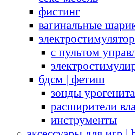
фистинг
вагинальные шарик
электростимулято
с пультом управ
электростимули
бдсм | фетиш
зонды урогенит
расширители вл
инструменты
аксессуары для игр |