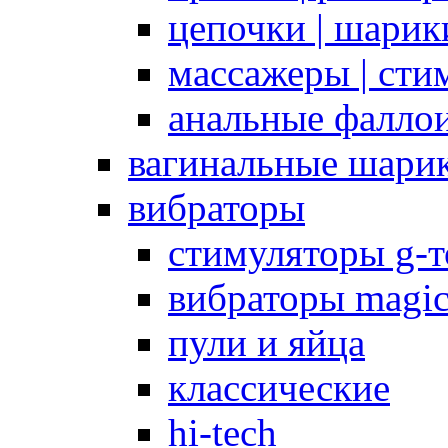
цепочки | шарики
массажеры | сти
анальные фалло
вагинальные шари
вибраторы
стимуляторы g-
вибраторы magi
пули и яйца
классические
hi-tech