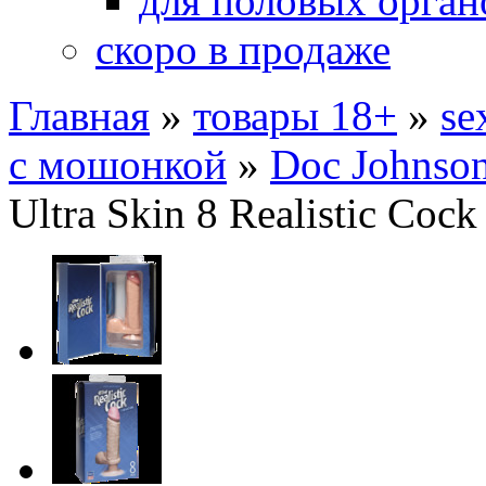
для половых орган
скоро в продаже
Главная
»
товары 18+
»
se
с мошонкой
»
Doc Johnson
Ultra Skin 8 Realistic Cock