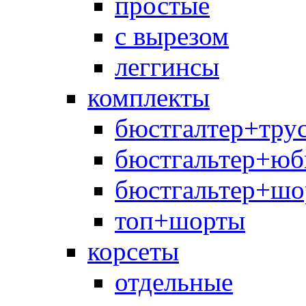
простые
с вырезом
леггинсы
комплекты
бюстгалтер+тру
бюстгальтер+юб
бюстгальтер+шо
топ+шорты
корсеты
отдельные