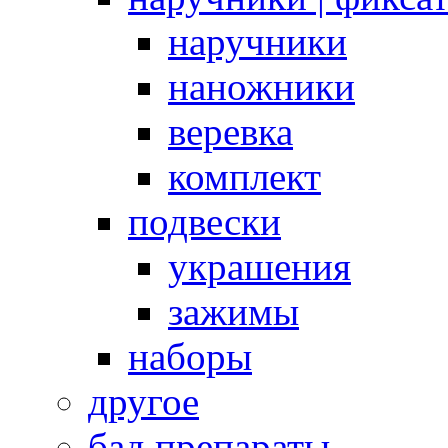
наручники
наножники
веревка
комплект
подвески
украшения
зажимы
наборы
другое
бад препараты