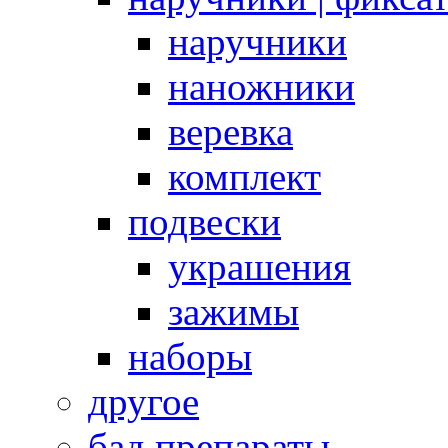
наручники
наножники
веревка
комплект
подвески
украшения
зажимы
наборы
другое
бад препараты