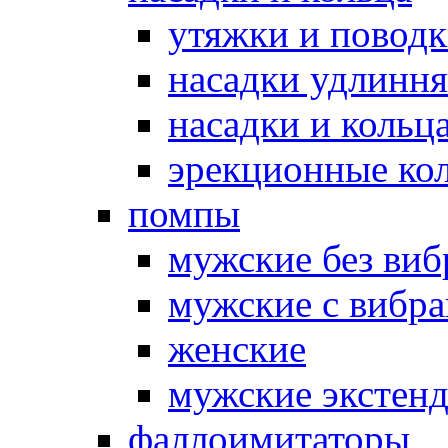
утяжки и повод
насадки удлинн
насадки и коль
эрекционные кол
помпы
мужские без ви
мужские с вибр
женские
мужские экстен
фаллоимитаторы