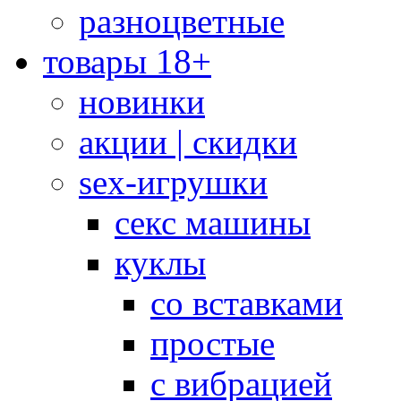
разноцветные
товары 18+
новинки
акции | скидки
sex-игрушки
секс машины
куклы
со вставками
простые
с вибрацией