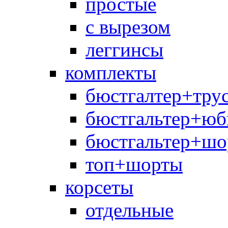
простые
с вырезом
леггинсы
комплекты
бюстгалтер+тру
бюстгальтер+юб
бюстгальтер+шо
топ+шорты
корсеты
отдельные