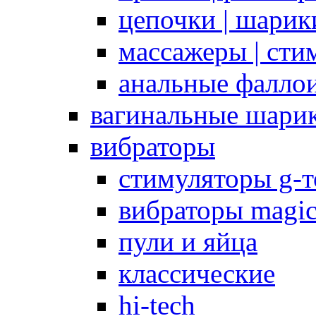
цепочки | шарики
массажеры | сти
анальные фалло
вагинальные шари
вибраторы
стимуляторы g-
вибраторы magi
пули и яйца
классические
hi-tech