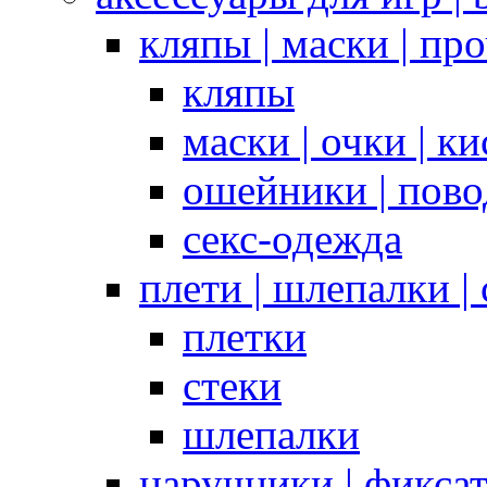
кляпы | маски | пр
кляпы
маски | очки | к
ошейники | пово
секс-одежда
плети | шлепалки |
плетки
стеки
шлепалки
наручники | фикса