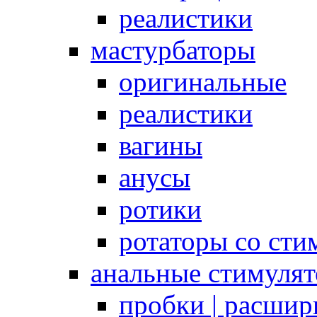
реалистики
мастурбаторы
оригинальные
реалистики
вагины
анусы
ротики
ротаторы со сти
анальные стимуля
пробки | расшир