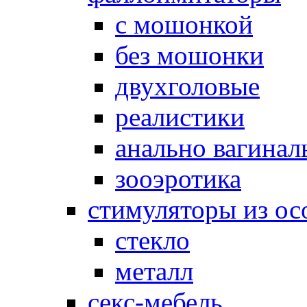
с мошонкой
без мошонки
двухголовые
реалистики
анально вагинал
зооэротика
стимуляторы из ос
стекло
металл
секс-мебель