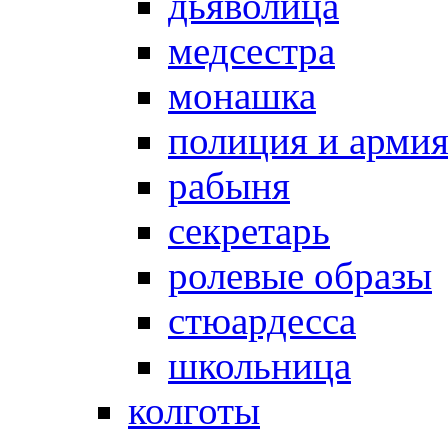
дьяволица
медсестра
монашка
полиция и арми
рабыня
секретарь
ролевые образы
стюардесса
школьница
колготы