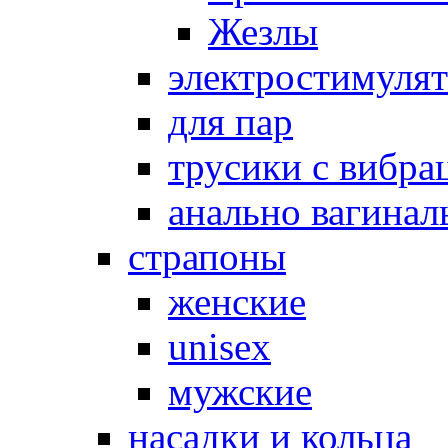
Жезлы
электростимуля
для пар
трусики с вибра
анально вагинал
страпоны
женские
unisex
мужские
насадки и кольца