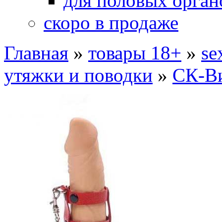
для половых орган
скоро в продаже
Главная
»
товары 18+
»
se
утяжки и поводки
»
СК-В