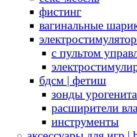
фистинг
вагинальные шарик
электростимулято
с пультом управ
электростимули
бдсм | фетиш
зонды урогенит
расширители вл
инструменты
аксессуары для игр |