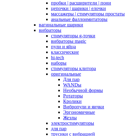
пробки | расширители | пони
цепочки | шарики | елочки
массажеры | стимуляторы простаты
анальные фаллоимитаторы
вагинальные шарики
вибраторы
стимуляторы g-точки
вибраторы magic
пули и яйца
классические
hi-tech
наборы
стимуляторы клитора
оригинальные
Для пар
WANDы
Необычной формы
Ротаторы
Кролики
Вибропули и яички
Эргономичные
Жезлы
электростимуляторы
для пар
трусики с вибрацией