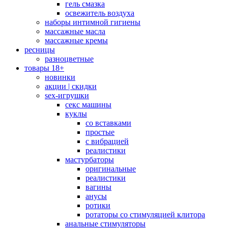
гель смазка
освежитель воздуха
наборы интимной гигиены
массажные масла
массажные кремы
ресницы
разноцветные
товары 18+
новинки
акции | скидки
sex-игрушки
секс машины
куклы
со вставками
простые
с вибрацией
реалистики
мастурбаторы
оригинальные
реалистики
вагины
анусы
ротики
ротаторы со стимуляцией клитора
анальные стимуляторы