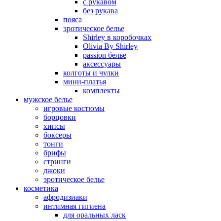
с рукавом
без рукава
пояса
эротическое белье
Shirley в коробочках
Olivia By Shirley
passion белье
аксессуары
колготы и чулки
мини-платья
комплекты
мужское белье
игровые костюмы
борцовки
хипсы
боксеры
тонги
брифы
стринги
джоки
эротическое белье
косметика
афродизиаки
интимная гигиена
для оральных ласк