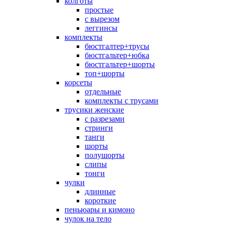
колготы
простые
с вырезом
леггинсы
комплекты
бюстгалтер+трусы
бюстгальтер+юбка
бюстгальтер+шорты
топ+шорты
корсеты
отдельные
комплекты с трусами
трусики женские
с разрезами
стринги
танги
шорты
полушорты
слипы
тонги
чулки
длинные
короткие
пеньюары и кимоно
чулок на тело