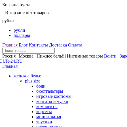
Корзина пуста
В корзине нет товаров
рубли
рубли
доллары
Главная
Блог
Контакты
Доставка
Оплата
Россия | Москва | Нижнее бельё | Интимные товары
Войти
|
Зар
Главная
женское белье
plus size
боди
бюстгальтеры
игровые костюмы
колготы и чулки
комплекты
корсеты
мини-платья
трусики
чулок на тело