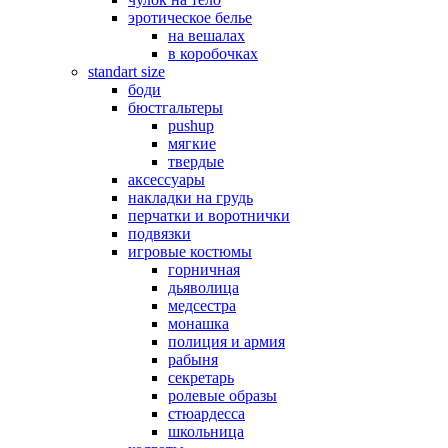
эротическое белье
на вешалах
в коробочках
standart size
боди
бюстгальтеры
pushup
мягкие
твердые
аксессуары
накладки на грудь
перчатки и воротнички
подвязки
игровые костюмы
горничная
дьяволица
медсестра
монашка
полиция и армия
рабыня
секретарь
ролевые образы
стюардесса
школьница