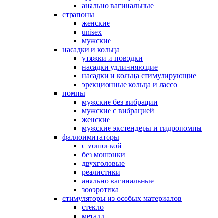
анально вагинальные
страпоны
женские
unisex
мужские
насадки и кольца
утяжки и поводки
насадки удлинняющие
насадки и кольца стимулирующие
эрекционные кольца и лассо
помпы
мужские без вибрации
мужские с вибрацией
женские
мужские экстендеры и гидропомпы
фаллоимитаторы
с мошонкой
без мошонки
двухголовые
реалистики
анально вагинальные
зооэротика
стимуляторы из особых материалов
стекло
металл