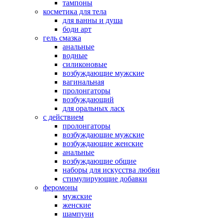
тампоны
косметика для тела
для ванны и душа
боди арт
гель смазка
анальные
водные
силиконовые
возбуждающие мужские
вагинальная
пролонгаторы
возбуждающий
для оральных ласк
с действием
пролонгаторы
возбуждающие мужские
возбуждающие женские
анальные
возбуждающие общие
наборы для искусства любви
стимулирующие добавки
феромоны
мужские
женские
шампуни