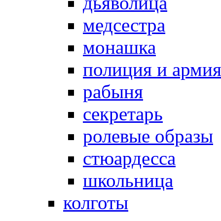
дьяволица
медсестра
монашка
полиция и арми
рабыня
секретарь
ролевые образы
стюардесса
школьница
колготы