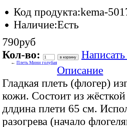
Код продукта:
kema-501
Наличие:
Есть
790руб
Кол-во:
Написать
←
Плеть Мини голубая
Описание
Гладкая плеть (флогер) из
кожи. Состоит из жёсткой
длдина плети 65 см. Испо
разогрева (начало флогел