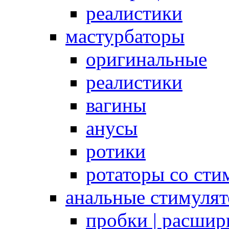
реалистики
мастурбаторы
оригинальные
реалистики
вагины
анусы
ротики
ротаторы со сти
анальные стимуля
пробки | расшир