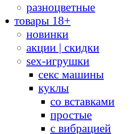
разноцветные
товары 18+
новинки
акции | скидки
sex-игрушки
секс машины
куклы
со вставками
простые
с вибрацией