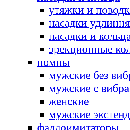
утяжки и повод
насадки удлинн
насадки и коль
эрекционные кол
помпы
мужские без ви
мужские с вибр
женские
мужские экстен
фаллоимитаторы