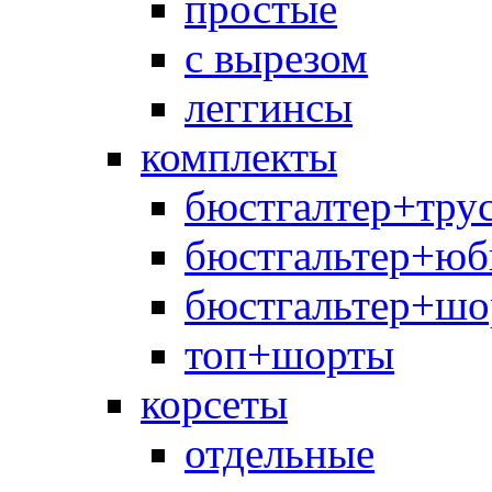
простые
с вырезом
леггинсы
комплекты
бюстгалтер+тру
бюстгальтер+юб
бюстгальтер+шо
топ+шорты
корсеты
отдельные