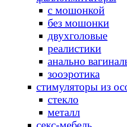
с мошонкой
без мошонки
двухголовые
реалистики
анально вагинал
зооэротика
стимуляторы из ос
стекло
металл
секс-мебель