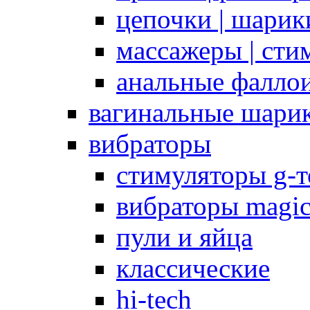
цепочки | шарики
массажеры | сти
анальные фалло
вагинальные шари
вибраторы
стимуляторы g-
вибраторы magi
пули и яйца
классические
hi-tech