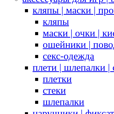
кляпы | маски | пр
кляпы
маски | очки | к
ошейники | пово
секс-одежда
плети | шлепалки |
плетки
стеки
шлепалки
наручники | фикса