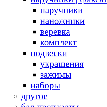
наручники
наножники
веревка
комплект
подвески
украшения
зажимы
наборы
другое
бад препараты