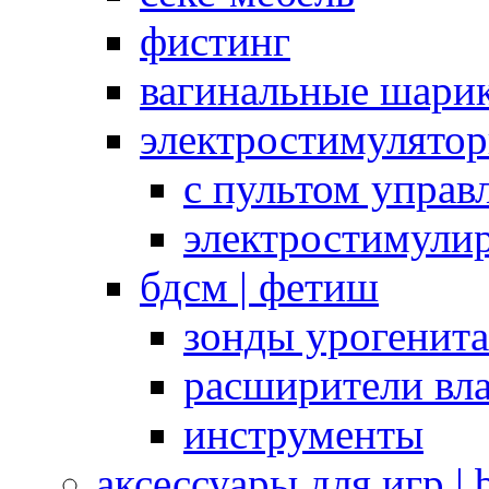
фистинг
вагинальные шарик
электростимулято
с пультом управ
электростимули
бдсм | фетиш
зонды урогенит
расширители вл
инструменты
аксессуары для игр |