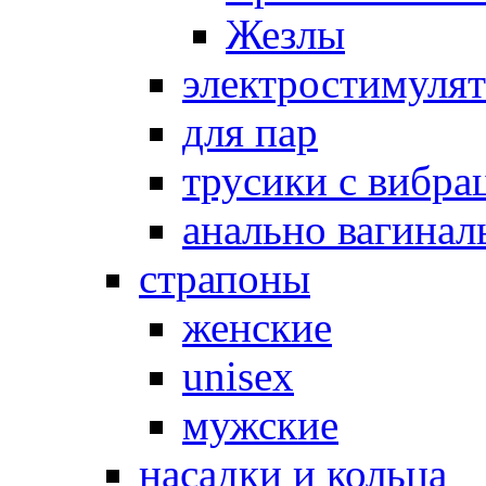
Жезлы
электростимуля
для пар
трусики с вибра
анально вагинал
страпоны
женские
unisex
мужские
насадки и кольца