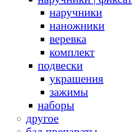
наручники
наножники
веревка
комплект
подвески
украшения
зажимы
наборы
другое
бад препараты