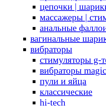
цепочки | шарики
массажеры | сти
анальные фалло
вагинальные шари
вибраторы
стимуляторы g-
вибраторы magi
пули и яйца
классические
hi-tech