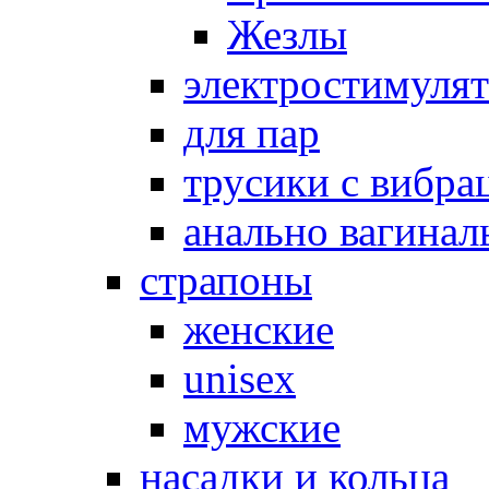
Жезлы
электростимуля
для пар
трусики с вибра
анально вагинал
страпоны
женские
unisex
мужские
насадки и кольца