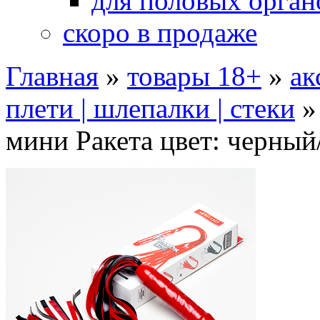
для половых орган
скоро в продаже
Главная
»
товары 18+
»
ак
плети | шлепалки | стеки
мини Ракета цвет: черны