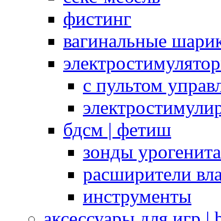
фистинг
вагинальные шарик
электростимулято
с пультом управ
электростимули
бдсм | фетиш
зонды урогенит
расширители вл
инструменты
аксессуары для игр |