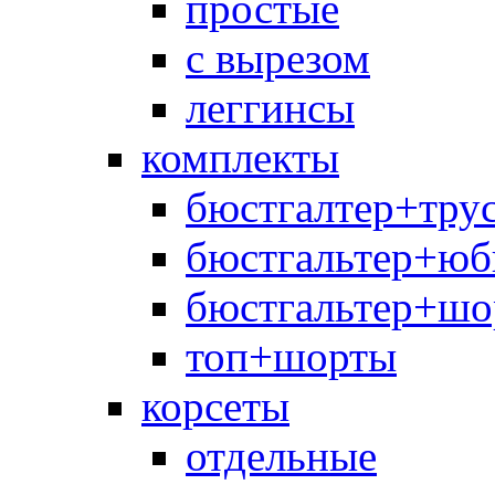
простые
с вырезом
леггинсы
комплекты
бюстгалтер+тру
бюстгальтер+юб
бюстгальтер+шо
топ+шорты
корсеты
отдельные