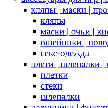
кляпы | маски | пр
кляпы
маски | очки | к
ошейники | пово
секс-одежда
плети | шлепалки |
плетки
стеки
шлепалки
наручники | фикса