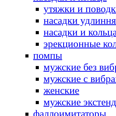
утяжки и повод
насадки удлинн
насадки и коль
эрекционные кол
помпы
мужские без ви
мужские с вибр
женские
мужские экстен
фаллоимитаторы