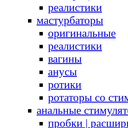
реалистики
мастурбаторы
оригинальные
реалистики
вагины
анусы
ротики
ротаторы со сти
анальные стимуля
пробки | расшир