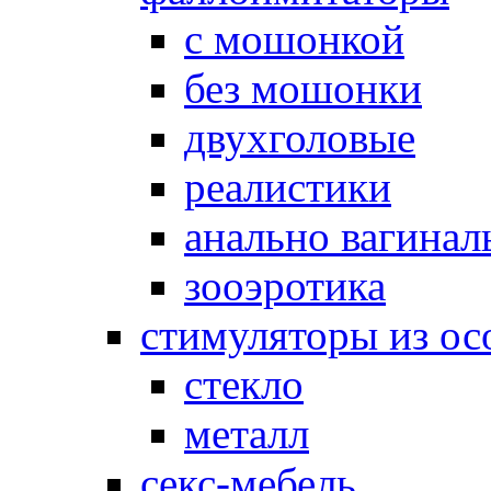
с мошонкой
без мошонки
двухголовые
реалистики
анально вагинал
зооэротика
стимуляторы из ос
стекло
металл
секс-мебель