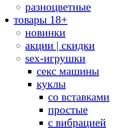
разноцветные
товары 18+
новинки
акции | скидки
sex-игрушки
секс машины
куклы
со вставками
простые
с вибрацией