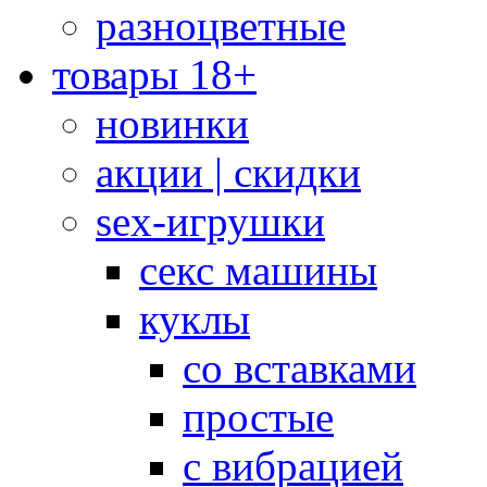
разноцветные
товары 18+
новинки
акции | скидки
sex-игрушки
секс машины
куклы
со вставками
простые
с вибрацией