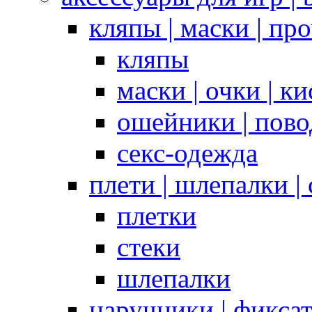
кляпы | маски | пр
кляпы
маски | очки | к
ошейники | пово
секс-одежда
плети | шлепалки |
плетки
стеки
шлепалки
наручники | фикса