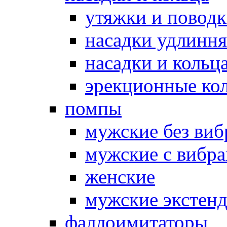
утяжки и повод
насадки удлинн
насадки и коль
эрекционные кол
помпы
мужские без ви
мужские с вибр
женские
мужские экстен
фаллоимитаторы