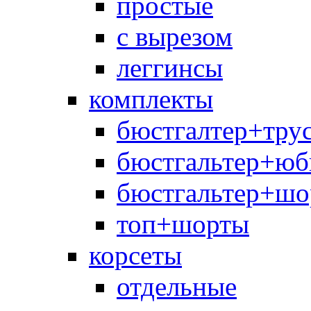
простые
с вырезом
леггинсы
комплекты
бюстгалтер+тру
бюстгальтер+юб
бюстгальтер+шо
топ+шорты
корсеты
отдельные