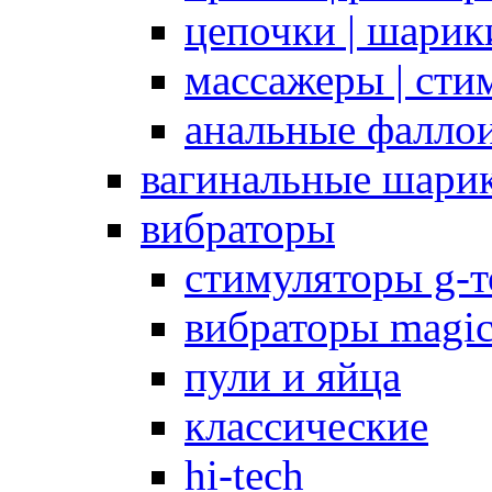
цепочки | шарики
массажеры | сти
анальные фалло
вагинальные шари
вибраторы
стимуляторы g-
вибраторы magi
пули и яйца
классические
hi-tech