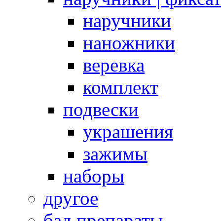
наручники
наножники
веревка
комплект
подвески
украшения
зажимы
наборы
другое
бад препараты