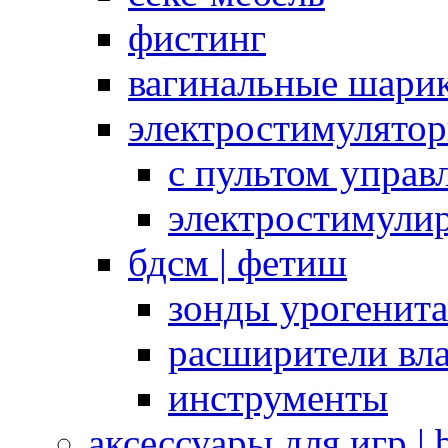
фистинг
вагинальные шарик
электростимулято
с пультом управ
электростимули
бдсм | фетиш
зонды урогенит
расширители вл
инструменты
аксессуары для игр |