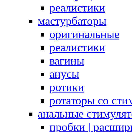
реалистики
мастурбаторы
оригинальные
реалистики
вагины
анусы
ротики
ротаторы со сти
анальные стимуля
пробки | расшир