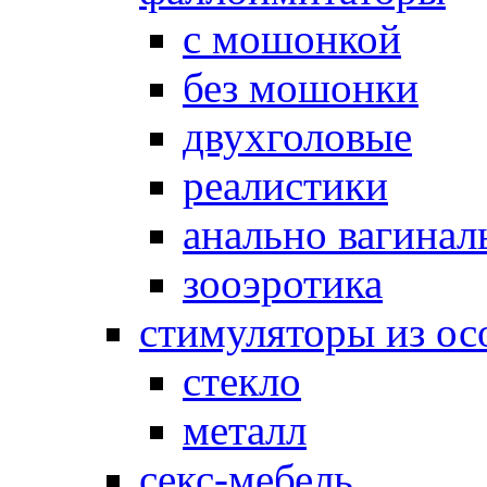
с мошонкой
без мошонки
двухголовые
реалистики
анально вагинал
зооэротика
стимуляторы из ос
стекло
металл
секс-мебель