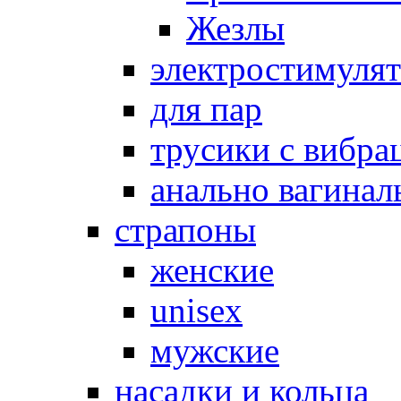
Жезлы
электростимуля
для пар
трусики с вибра
анально вагинал
страпоны
женские
unisex
мужские
насадки и кольца