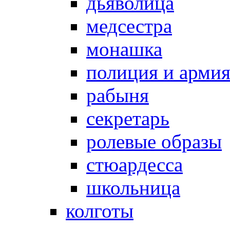
дьяволица
медсестра
монашка
полиция и арми
рабыня
секретарь
ролевые образы
стюардесса
школьница
колготы