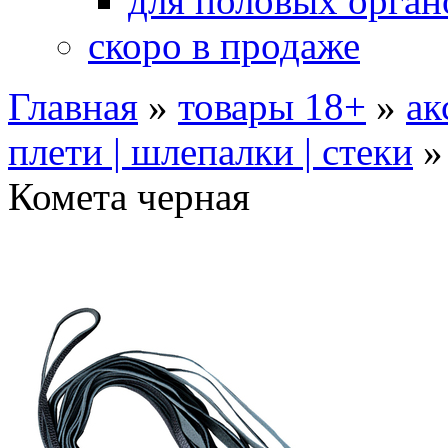
для половых орган
скоро в продаже
Главная
»
товары 18+
»
ак
плети | шлепалки | стеки
Комета черная