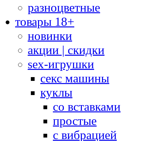
разноцветные
товары 18+
новинки
акции | скидки
sex-игрушки
секс машины
куклы
со вставками
простые
с вибрацией