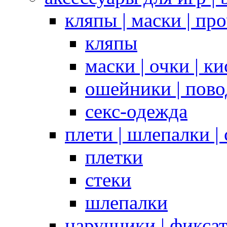
кляпы | маски | пр
кляпы
маски | очки | к
ошейники | пово
секс-одежда
плети | шлепалки |
плетки
стеки
шлепалки
наручники | фикса