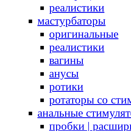
реалистики
мастурбаторы
оригинальные
реалистики
вагины
анусы
ротики
ротаторы со сти
анальные стимуля
пробки | расшир