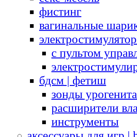
фистинг
вагинальные шарик
электростимулято
с пультом управ
электростимули
бдсм | фетиш
зонды урогенит
расширители вл
инструменты
аксессуары для игр |