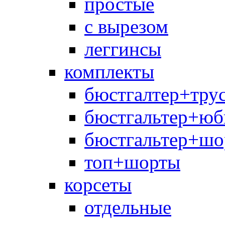
простые
с вырезом
леггинсы
комплекты
бюстгалтер+тру
бюстгальтер+юб
бюстгальтер+шо
топ+шорты
корсеты
отдельные