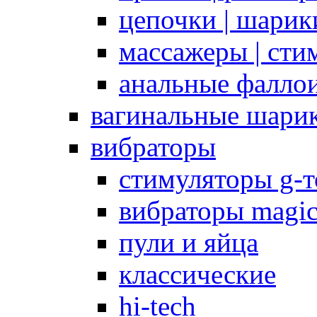
цепочки | шарики
массажеры | сти
анальные фалло
вагинальные шари
вибраторы
стимуляторы g-
вибраторы magi
пули и яйца
классические
hi-tech