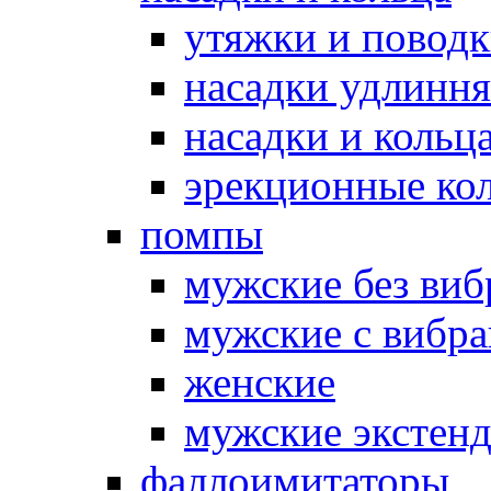
утяжки и повод
насадки удлинн
насадки и коль
эрекционные кол
помпы
мужские без ви
мужские с вибр
женские
мужские экстен
фаллоимитаторы