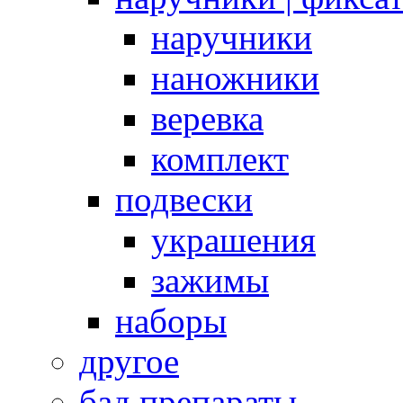
наручники
наножники
веревка
комплект
подвески
украшения
зажимы
наборы
другое
бад препараты