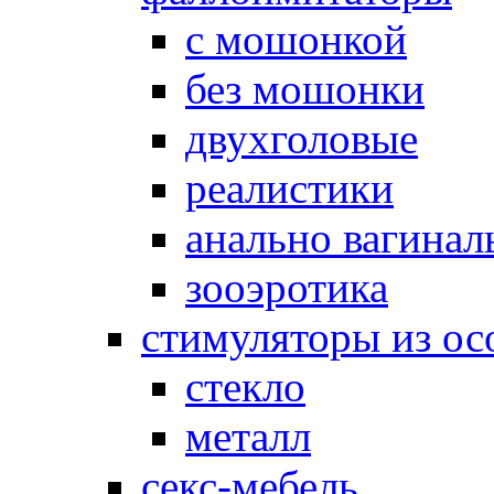
с мошонкой
без мошонки
двухголовые
реалистики
анально вагинал
зооэротика
стимуляторы из ос
стекло
металл
секс-мебель