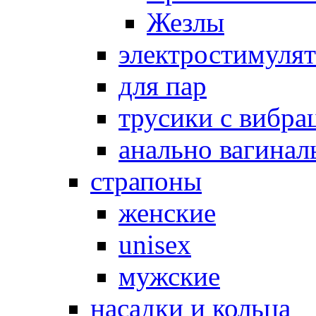
Жезлы
электростимуля
для пар
трусики с вибра
анально вагинал
страпоны
женские
unisex
мужские
насадки и кольца