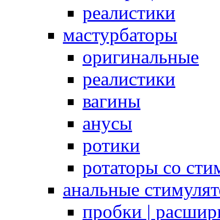
реалистики
мастурбаторы
оригинальные
реалистики
вагины
анусы
ротики
ротаторы со сти
анальные стимуля
пробки | расшир