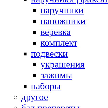
наручники
наножники
веревка
комплект
подвески
украшения
зажимы
наборы
другое
бад препараты