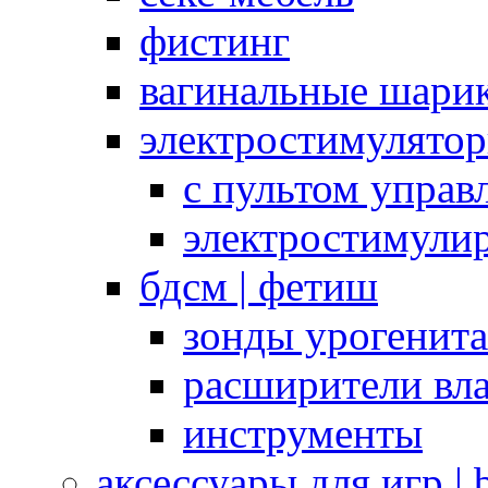
фистинг
вагинальные шарик
электростимулято
с пультом управ
электростимули
бдсм | фетиш
зонды урогенит
расширители вл
инструменты
аксессуары для игр |