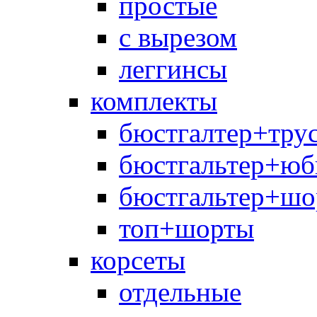
простые
с вырезом
леггинсы
комплекты
бюстгалтер+тру
бюстгальтер+юб
бюстгальтер+шо
топ+шорты
корсеты
отдельные