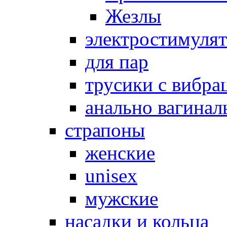
Жезлы
электростимуля
для пар
трусики с вибра
анально вагинал
страпоны
женские
unisex
мужские
насадки и кольца