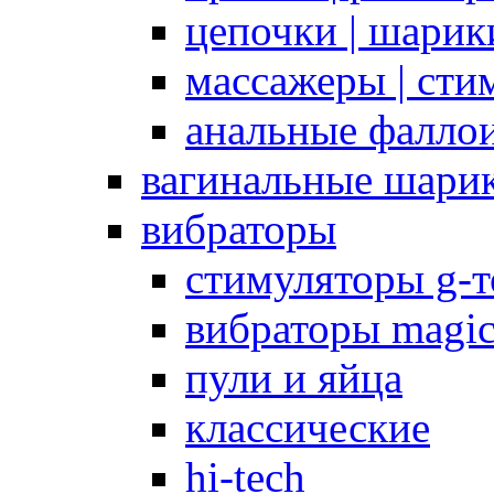
цепочки | шарики
массажеры | сти
анальные фалло
вагинальные шари
вибраторы
стимуляторы g-
вибраторы magi
пули и яйца
классические
hi-tech