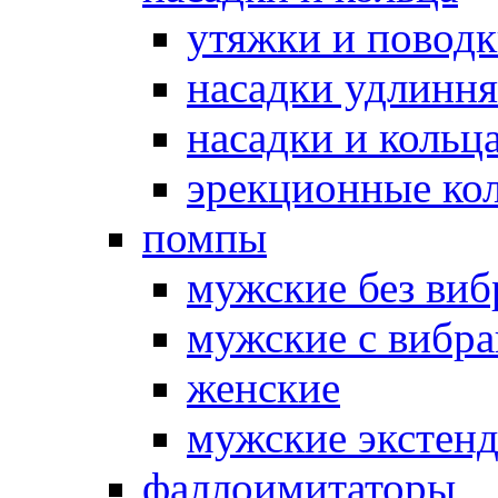
утяжки и повод
насадки удлинн
насадки и коль
эрекционные кол
помпы
мужские без ви
мужские с вибр
женские
мужские экстен
фаллоимитаторы