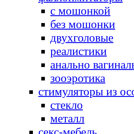
с мошонкой
без мошонки
двухголовые
реалистики
анально вагинал
зооэротика
стимуляторы из ос
стекло
металл
секс-мебель