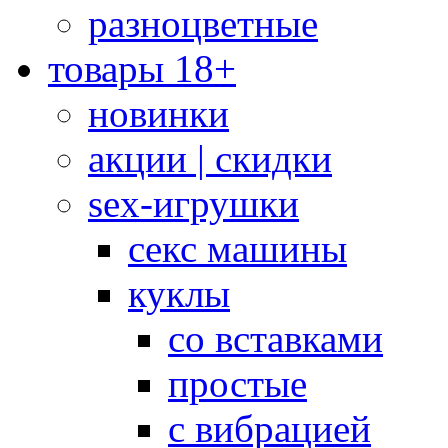
разноцветные
товары 18+
новинки
акции | скидки
sex-игрушки
секс машины
куклы
со вставками
простые
с вибрацией