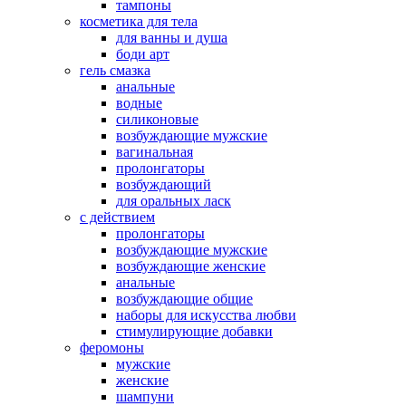
тампоны
косметика для тела
для ванны и душа
боди арт
гель смазка
анальные
водные
силиконовые
возбуждающие мужские
вагинальная
пролонгаторы
возбуждающий
для оральных ласк
с действием
пролонгаторы
возбуждающие мужские
возбуждающие женские
анальные
возбуждающие общие
наборы для искусства любви
стимулирующие добавки
феромоны
мужские
женские
шампуни