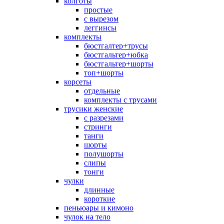
колготы
простые
с вырезом
леггинсы
комплекты
бюстгалтер+трусы
бюстгальтер+юбка
бюстгальтер+шорты
топ+шорты
корсеты
отдельные
комплекты с трусами
трусики женские
с разрезами
стринги
танги
шорты
полушорты
слипы
тонги
чулки
длинные
короткие
пеньюары и кимоно
чулок на тело