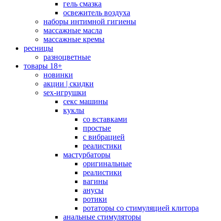
гель смазка
освежитель воздуха
наборы интимной гигиены
массажные масла
массажные кремы
ресницы
разноцветные
товары 18+
новинки
акции | скидки
sex-игрушки
секс машины
куклы
со вставками
простые
с вибрацией
реалистики
мастурбаторы
оригинальные
реалистики
вагины
анусы
ротики
ротаторы со стимуляцией клитора
анальные стимуляторы