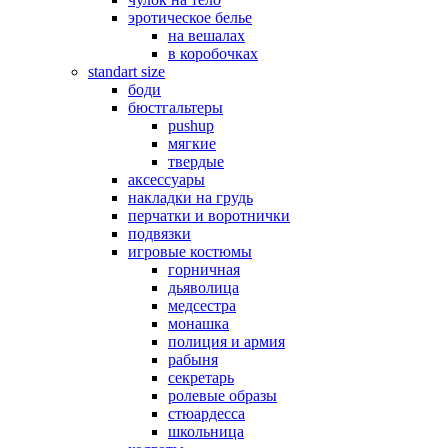
эротическое белье
на вешалах
в коробочках
standart size
боди
бюстгальтеры
pushup
мягкие
твердые
аксессуары
накладки на грудь
перчатки и воротнички
подвязки
игровые костюмы
горничная
дьяволица
медсестра
монашка
полиция и армия
рабыня
секретарь
ролевые образы
стюардесса
школьница