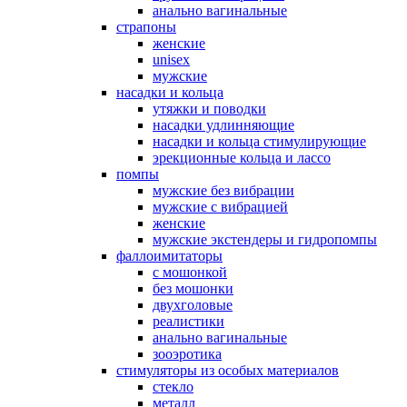
анально вагинальные
страпоны
женские
unisex
мужские
насадки и кольца
утяжки и поводки
насадки удлинняющие
насадки и кольца стимулирующие
эрекционные кольца и лассо
помпы
мужские без вибрации
мужские с вибрацией
женские
мужские экстендеры и гидропомпы
фаллоимитаторы
с мошонкой
без мошонки
двухголовые
реалистики
анально вагинальные
зооэротика
стимуляторы из особых материалов
стекло
металл