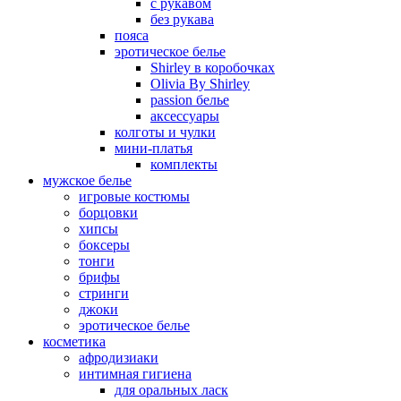
с рукавом
без рукава
пояса
эротическое белье
Shirley в коробочках
Olivia By Shirley
passion белье
аксессуары
колготы и чулки
мини-платья
комплекты
мужское белье
игровые костюмы
борцовки
хипсы
боксеры
тонги
брифы
стринги
джоки
эротическое белье
косметика
афродизиаки
интимная гигиена
для оральных ласк