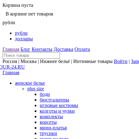
Корзина пуста
В корзине нет товаров
рубли
рубли
доллары
Главная
Блог
Контакты
Доставка
Оплата
Россия | Москва | Нижнее бельё | Интимные товары
Войти
|
Зар
Главная
женское белье
plus size
боди
бюстгальтеры
игровые костюмы
колготы и чулки
комплекты
корсеты
мини-платья
трусики
чулок на тело