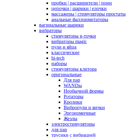
пробки | расширители | пони
цепочки | шарики | елочки
массажеры | стимуляторы простаты
анальные фаллоимитаторы
вагинальные шарики
вибраторы
стимуляторы g-точки
вибраторы magic
пули и яйца
классические
hi-tech
наборы
стимуляторы клитора
оригинальные
Для пар
WANDы
Необычной формы
Ротаторы
Кролики
Вибропули и яички
Эргономичные
Жезлы
электростимуляторы
для пар
трусики с вибрацией