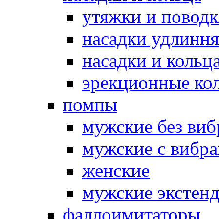
утяжки и повод
насадки удлинн
насадки и коль
эрекционные кол
помпы
мужские без ви
мужские с вибр
женские
мужские экстен
фаллоимитаторы