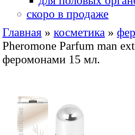
для половых орган
скоро в продаже
Главная
»
косметика
»
фе
Pheromone Parfum man ext
феромонами 15 мл.