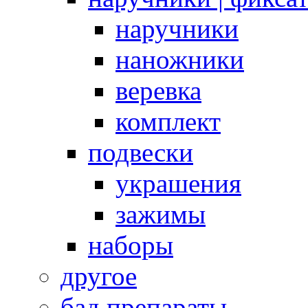
наручники
наножники
веревка
комплект
подвески
украшения
зажимы
наборы
другое
бад препараты