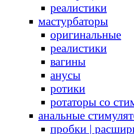
реалистики
мастурбаторы
оригинальные
реалистики
вагины
анусы
ротики
ротаторы со сти
анальные стимуля
пробки | расшир