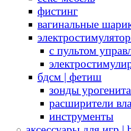
фистинг
вагинальные шарик
электростимулято
с пультом управ
электростимули
бдсм | фетиш
зонды урогенит
расширители вл
инструменты
аксессуары для игр |