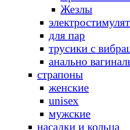
Жезлы
электростимуля
для пар
трусики с вибра
анально вагинал
страпоны
женские
unisex
мужские
насадки и кольца