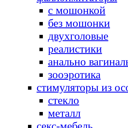
с мошонкой
без мошонки
двухголовые
реалистики
анально вагинал
зооэротика
стимуляторы из ос
стекло
металл
секс-мебель