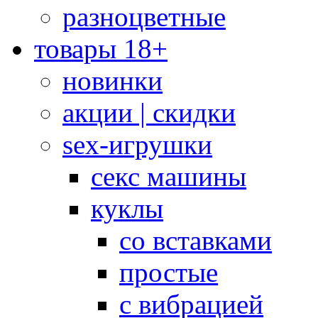
разноцветные
товары 18+
новинки
акции | скидки
sex-игрушки
секс машины
куклы
со вставками
простые
с вибрацией