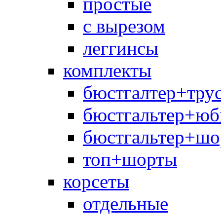
простые
с вырезом
леггинсы
комплекты
бюстгалтер+тру
бюстгальтер+юб
бюстгальтер+шо
топ+шорты
корсеты
отдельные