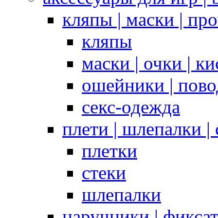
кляпы | маски | пр
кляпы
маски | очки | к
ошейники | пово
секс-одежда
плети | шлепалки |
плетки
стеки
шлепалки
наручники | фикса