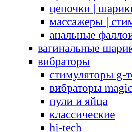
цепочки | шарики
массажеры | сти
анальные фалло
вагинальные шари
вибраторы
стимуляторы g-
вибраторы magi
пули и яйца
классические
hi-tech