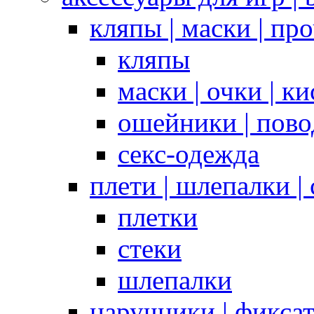
кляпы | маски | пр
кляпы
маски | очки | к
ошейники | пово
секс-одежда
плети | шлепалки |
плетки
стеки
шлепалки
наручники | фикса