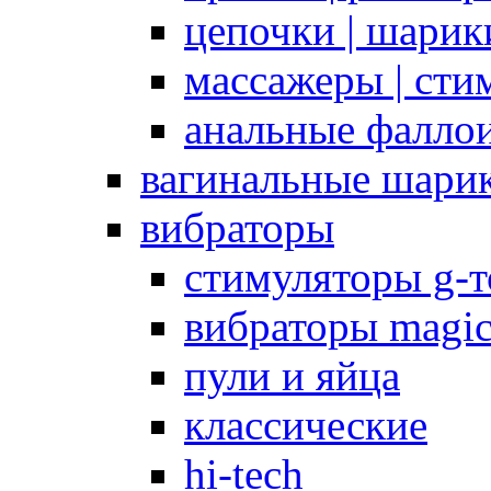
цепочки | шарики
массажеры | сти
анальные фалло
вагинальные шари
вибраторы
стимуляторы g-
вибраторы magi
пули и яйца
классические
hi-tech