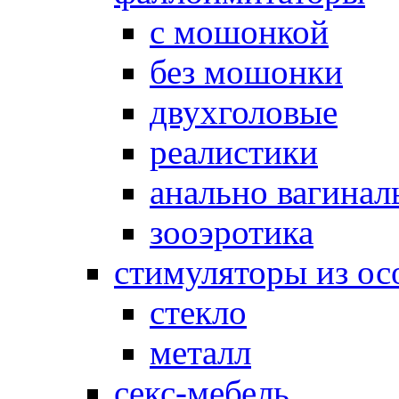
с мошонкой
без мошонки
двухголовые
реалистики
анально вагинал
зооэротика
стимуляторы из ос
стекло
металл
секс-мебель