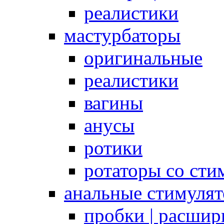
реалистики
мастурбаторы
оригинальные
реалистики
вагины
анусы
ротики
ротаторы со сти
анальные стимуля
пробки | расшир