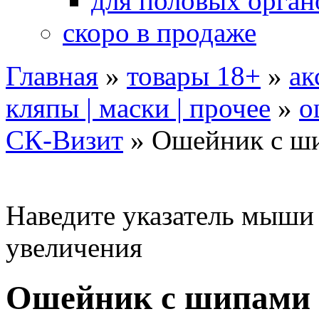
для половых орган
скоро в продаже
Главная
»
товары 18+
»
ак
кляпы | маски | прочее
»
о
СК-Визит
»
Ошейник с ш
Наведите указатель мыши
увеличения
Ошейник с шипами