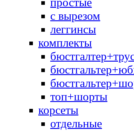
простые
с вырезом
леггинсы
комплекты
бюстгалтер+тру
бюстгальтер+юб
бюстгальтер+шо
топ+шорты
корсеты
отдельные