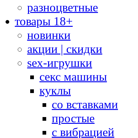
разноцветные
товары 18+
новинки
акции | скидки
sex-игрушки
секс машины
куклы
со вставками
простые
с вибрацией