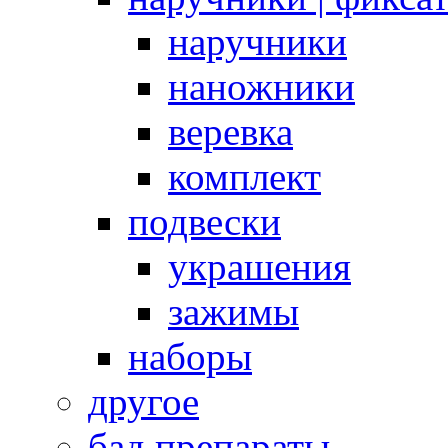
наручники
наножники
веревка
комплект
подвески
украшения
зажимы
наборы
другое
бад препараты