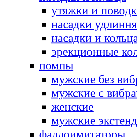
утяжки и повод
насадки удлинн
насадки и коль
эрекционные кол
помпы
мужские без ви
мужские с вибр
женские
мужские экстен
фаллоимитаторы