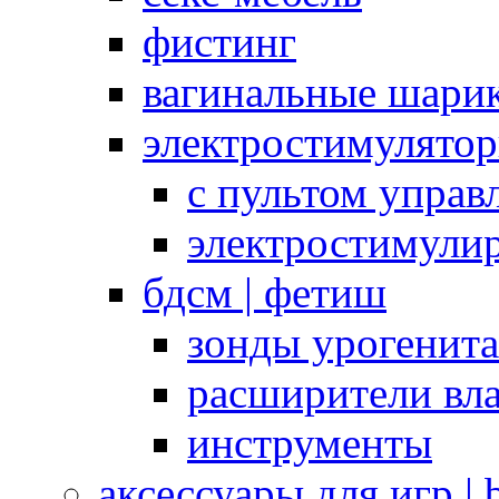
фистинг
вагинальные шарик
электростимулято
с пультом управ
электростимули
бдсм | фетиш
зонды урогенит
расширители вл
инструменты
аксессуары для игр |