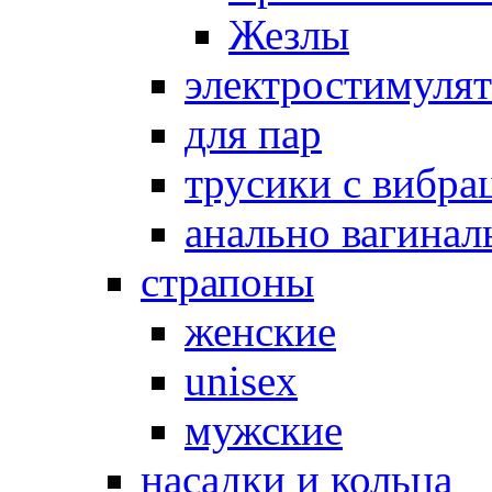
Жезлы
электростимуля
для пар
трусики с вибра
анально вагинал
страпоны
женские
unisex
мужские
насадки и кольца