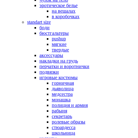
эротическое белье
на вешалах
в коробочках
standart size
боди
бюстгальтеры
pushup
мягкие
твердые
аксессуары
накладки на грудь
перчатки и воротнички
подвязки
игровые костюмы
горничная
дьяволица
медсестра
монашка
полиция и армия
рабыня
секретарь
ролевые образы
стюардесса
школьница