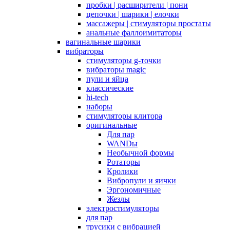
пробки | расширители | пони
цепочки | шарики | елочки
массажеры | стимуляторы простаты
анальные фаллоимитаторы
вагинальные шарики
вибраторы
стимуляторы g-точки
вибраторы magic
пули и яйца
классические
hi-tech
наборы
стимуляторы клитора
оригинальные
Для пар
WANDы
Необычной формы
Ротаторы
Кролики
Вибропули и яички
Эргономичные
Жезлы
электростимуляторы
для пар
трусики с вибрацией