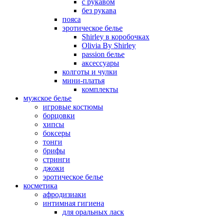
с рукавом
без рукава
пояса
эротическое белье
Shirley в коробочках
Olivia By Shirley
passion белье
аксессуары
колготы и чулки
мини-платья
комплекты
мужское белье
игровые костюмы
борцовки
хипсы
боксеры
тонги
брифы
стринги
джоки
эротическое белье
косметика
афродизиаки
интимная гигиена
для оральных ласк