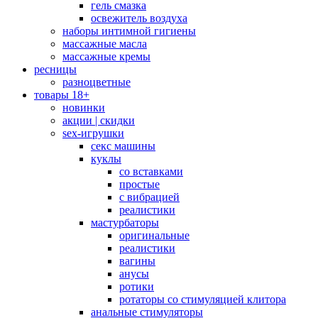
гель смазка
освежитель воздуха
наборы интимной гигиены
массажные масла
массажные кремы
ресницы
разноцветные
товары 18+
новинки
акции | скидки
sex-игрушки
секс машины
куклы
со вставками
простые
с вибрацией
реалистики
мастурбаторы
оригинальные
реалистики
вагины
анусы
ротики
ротаторы со стимуляцией клитора
анальные стимуляторы