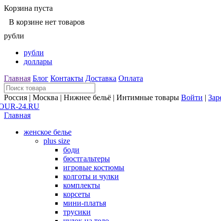
Корзина пуста
В корзине нет товаров
рубли
рубли
доллары
Главная
Блог
Контакты
Доставка
Оплата
Россия | Москва | Нижнее бельё | Интимные товары
Войти
|
Зар
Главная
женское белье
plus size
боди
бюстгальтеры
игровые костюмы
колготы и чулки
комплекты
корсеты
мини-платья
трусики
чулок на тело