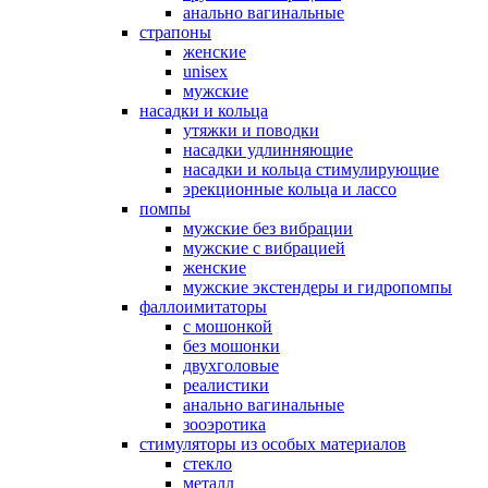
анально вагинальные
страпоны
женские
unisex
мужские
насадки и кольца
утяжки и поводки
насадки удлинняющие
насадки и кольца стимулирующие
эрекционные кольца и лассо
помпы
мужские без вибрации
мужские с вибрацией
женские
мужские экстендеры и гидропомпы
фаллоимитаторы
с мошонкой
без мошонки
двухголовые
реалистики
анально вагинальные
зооэротика
стимуляторы из особых материалов
стекло
металл