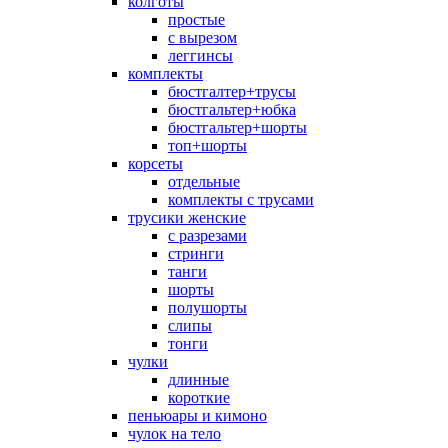
колготы
простые
с вырезом
леггинсы
комплекты
бюстгалтер+трусы
бюстгальтер+юбка
бюстгальтер+шорты
топ+шорты
корсеты
отдельные
комплекты с трусами
трусики женские
с разрезами
стринги
танги
шорты
полушорты
слипы
тонги
чулки
длинные
короткие
пеньюары и кимоно
чулок на тело