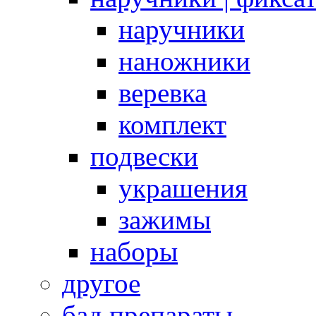
наручники
наножники
веревка
комплект
подвески
украшения
зажимы
наборы
другое
бад препараты