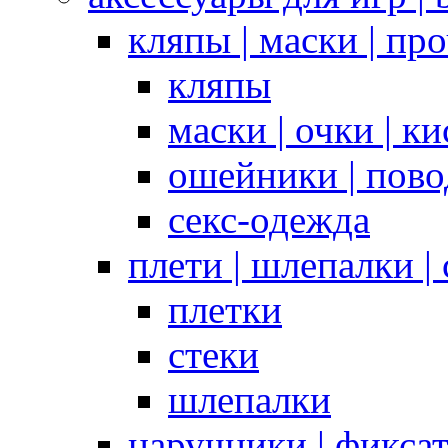
кляпы | маски | пр
кляпы
маски | очки | к
ошейники | пово
секс-одежда
плети | шлепалки |
плетки
стеки
шлепалки
наручники | фикса