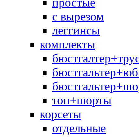
простые
с вырезом
леггинсы
комплекты
бюстгалтер+тру
бюстгальтер+юб
бюстгальтер+шо
топ+шорты
корсеты
отдельные