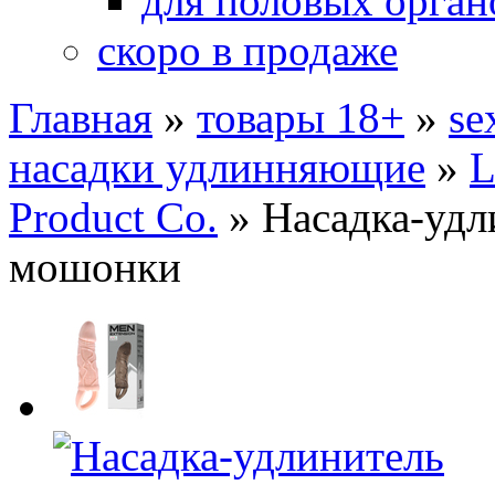
для половых орган
скоро в продаже
Главная
»
товары 18+
»
se
насадки удлинняющие
»
L
Product Co.
»
Насадка-удл
мошонки