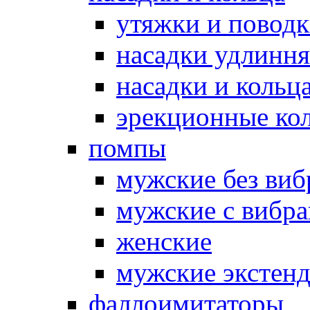
утяжки и повод
насадки удлинн
насадки и коль
эрекционные кол
помпы
мужские без ви
мужские с вибр
женские
мужские экстен
фаллоимитаторы