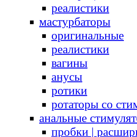
реалистики
мастурбаторы
оригинальные
реалистики
вагины
анусы
ротики
ротаторы со сти
анальные стимуля
пробки | расшир