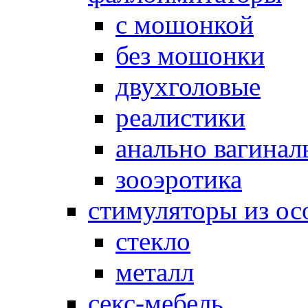
с мошонкой
без мошонки
двухголовые
реалистики
анально вагинал
зооэротика
стимуляторы из ос
стекло
металл
секс-мебель