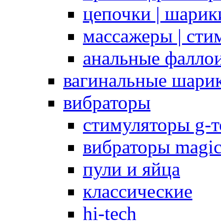
цепочки | шарики
массажеры | сти
анальные фалло
вагинальные шари
вибраторы
стимуляторы g-
вибраторы magi
пули и яйца
классические
hi-tech