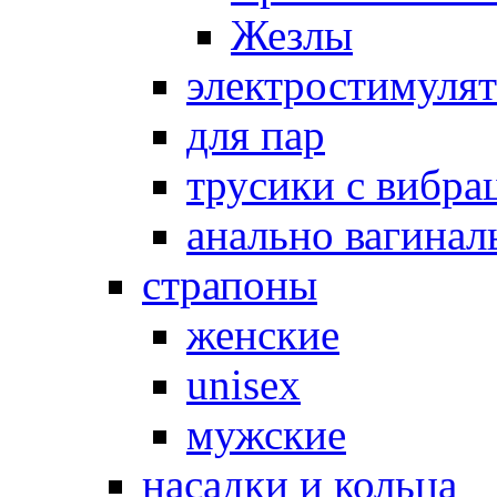
Жезлы
электростимуля
для пар
трусики с вибра
анально вагинал
страпоны
женские
unisex
мужские
насадки и кольца