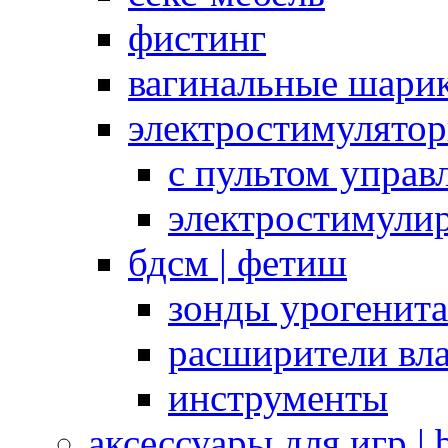
фистинг
вагинальные шарик
электростимулято
с пультом управ
электростимули
бдсм | фетиш
зонды урогенит
расширители вл
инструменты
аксессуары для игр |