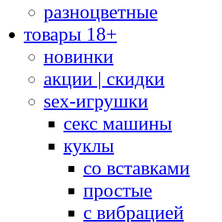
разноцветные
товары 18+
новинки
акции | скидки
sex-игрушки
секс машины
куклы
со вставками
простые
с вибрацией