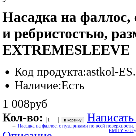
Насадка на фаллос,
и ребристостью, раз
EXTREMESLEEVE
Код продукта:
astkol-ES
Наличие:
Есть
1 008руб
Кол-во:
Написать
←
Насадка на фаллос, с пузыриками по всей поверхности,
EMILY мастур
Описание