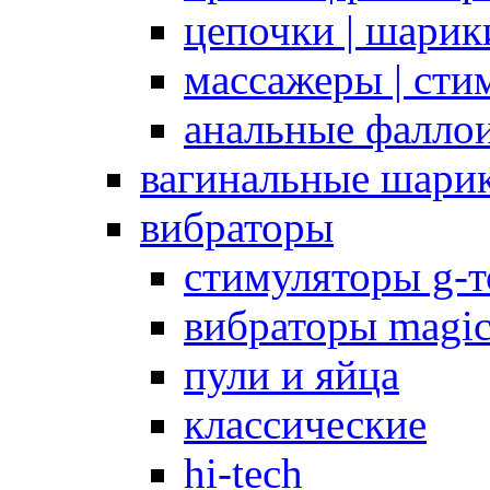
цепочки | шарики
массажеры | сти
анальные фалло
вагинальные шари
вибраторы
стимуляторы g-
вибраторы magi
пули и яйца
классические
hi-tech