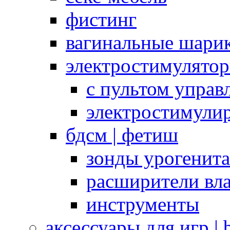
фистинг
вагинальные шарик
электростимулято
с пультом управ
электростимули
бдсм | фетиш
зонды урогенит
расширители вл
инструменты
аксессуары для игр |