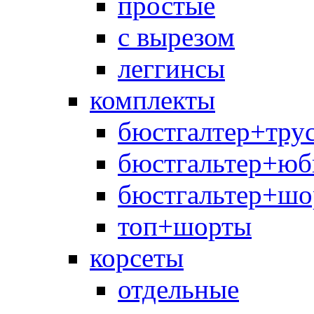
простые
с вырезом
леггинсы
комплекты
бюстгалтер+тру
бюстгальтер+юб
бюстгальтер+шо
топ+шорты
корсеты
отдельные