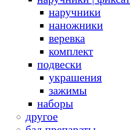
наручники
наножники
веревка
комплект
подвески
украшения
зажимы
наборы
другое
бад препараты