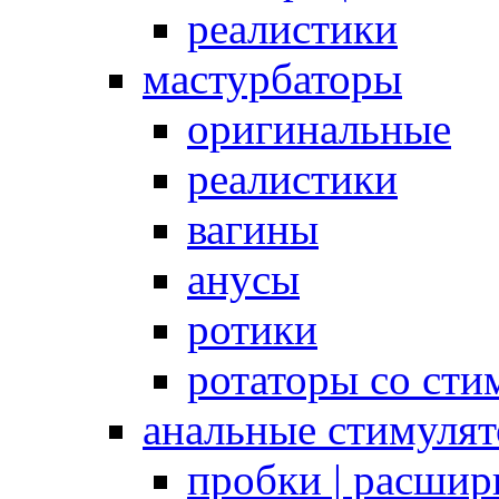
реалистики
мастурбаторы
оригинальные
реалистики
вагины
анусы
ротики
ротаторы со сти
анальные стимуля
пробки | расшир