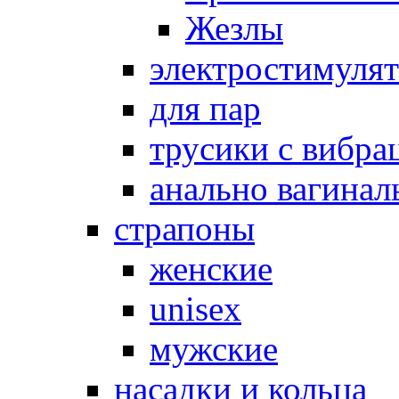
Жезлы
электростимуля
для пар
трусики с вибра
анально вагинал
страпоны
женские
unisex
мужские
насадки и кольца