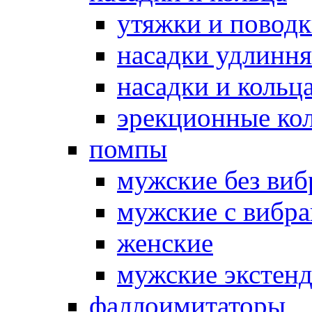
утяжки и повод
насадки удлинн
насадки и коль
эрекционные кол
помпы
мужские без ви
мужские с вибр
женские
мужские экстен
фаллоимитаторы