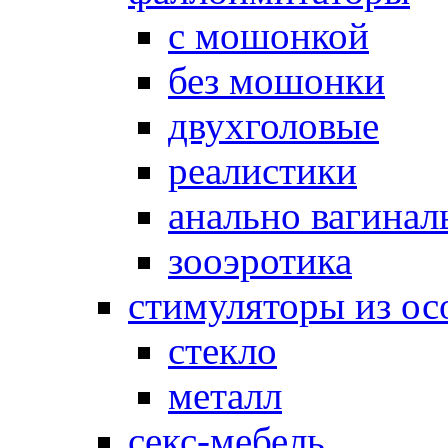
с мошонкой
без мошонки
двухголовые
реалистики
анально вагинал
зооэротика
стимуляторы из ос
стекло
металл
секс-мебель