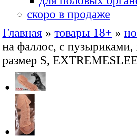
для половых орган
скоро в продаже
Главная
»
товары 18+
»
но
на фаллос, с пузыриками,
размер S, EXTREMESLE