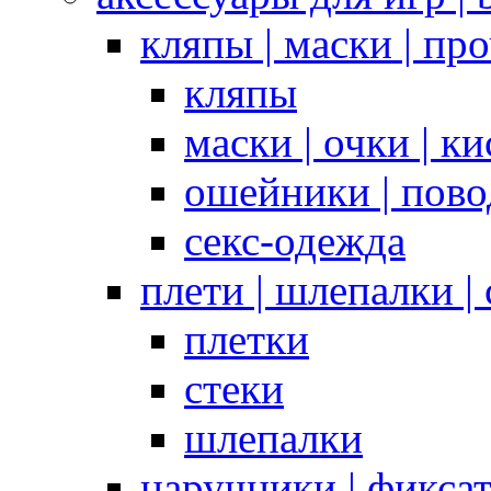
кляпы | маски | пр
кляпы
маски | очки | к
ошейники | пово
секс-одежда
плети | шлепалки |
плетки
стеки
шлепалки
наручники | фикса