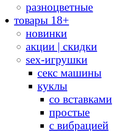
разноцветные
товары 18+
новинки
акции | скидки
sex-игрушки
секс машины
куклы
со вставками
простые
с вибрацией