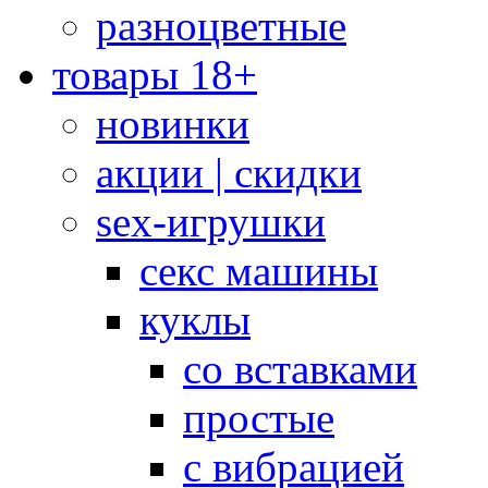
разноцветные
товары 18+
новинки
акции | скидки
sex-игрушки
секс машины
куклы
со вставками
простые
с вибрацией