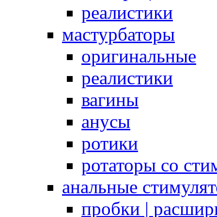
реалистики
мастурбаторы
оригинальные
реалистики
вагины
анусы
ротики
ротаторы со сти
анальные стимуля
пробки | расшир