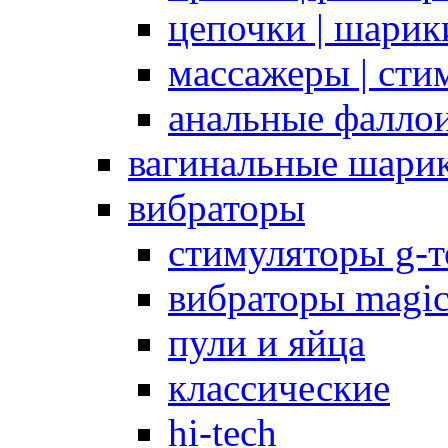
цепочки | шарики
массажеры | сти
анальные фалло
вагинальные шари
вибраторы
стимуляторы g-
вибраторы magi
пули и яйца
классические
hi-tech