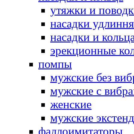
утяжки и повод
насадки удлинн
насадки и коль
эрекционные кол
помпы
мужские без ви
мужские с вибр
женские
мужские экстен
фаллоимитаторы