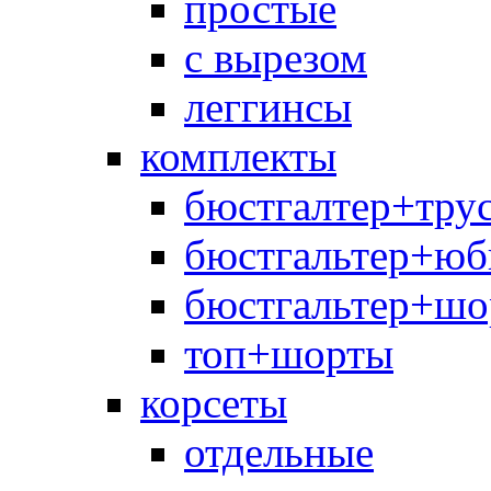
простые
с вырезом
леггинсы
комплекты
бюстгалтер+тру
бюстгальтер+юб
бюстгальтер+шо
топ+шорты
корсеты
отдельные