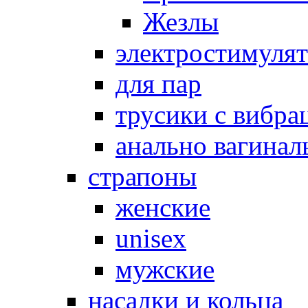
Жезлы
электростимуля
для пар
трусики с вибра
анально вагинал
страпоны
женские
unisex
мужские
насадки и кольца