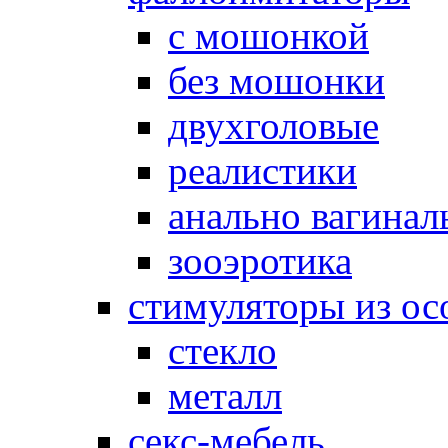
с мошонкой
без мошонки
двухголовые
реалистики
анально вагинал
зооэротика
стимуляторы из ос
стекло
металл
секс-мебель