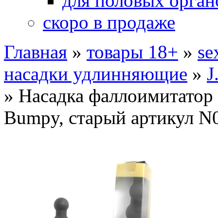
для половых орган
скоро в продаже
Главная
»
товары 18+
»
se
насадки удлинняющие
»
J
»
Насадка фаллоимитатор
Bumpy, старый артикул 