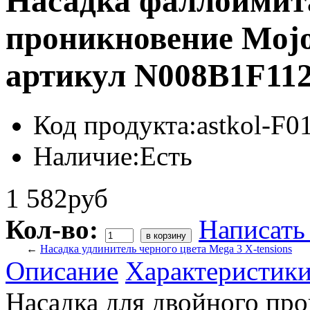
Насадка фаллоимит
проникновение Moj
артикул N008B1F11
Код продукта:
astkol-
Наличие:
Есть
1 582руб
Кол-во:
Написать
←
Насадка удлинитель черного цвета Mega 3 X-tensions
Описание
Характеристик
Насадка для двойного пр