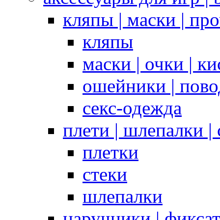
кляпы | маски | пр
кляпы
маски | очки | к
ошейники | пово
секс-одежда
плети | шлепалки |
плетки
стеки
шлепалки
наручники | фикса