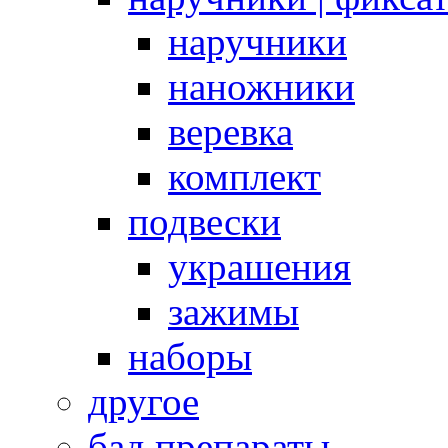
наручники
наножники
веревка
комплект
подвески
украшения
зажимы
наборы
другое
бад препараты