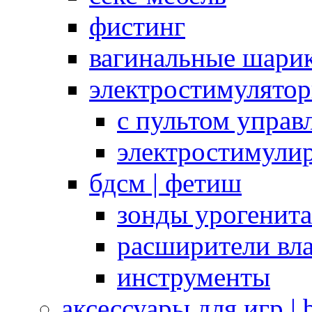
фистинг
вагинальные шарик
электростимулято
с пультом управ
электростимули
бдсм | фетиш
зонды урогенит
расширители вл
инструменты
аксессуары для игр |