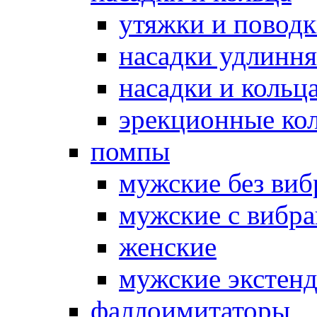
утяжки и повод
насадки удлинн
насадки и коль
эрекционные кол
помпы
мужские без ви
мужские с вибр
женские
мужские экстен
фаллоимитаторы