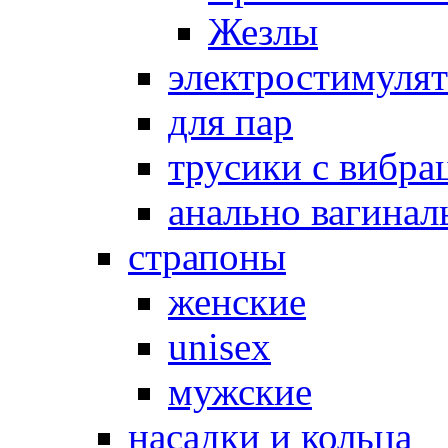
Жезлы
электростимуля
для пар
трусики с вибра
анально вагинал
страпоны
женские
unisex
мужские
насадки и кольца