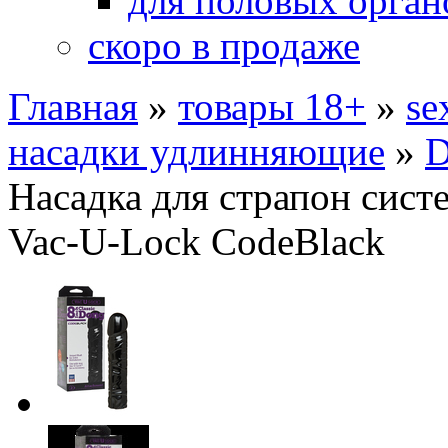
для половых орган
скоро в продаже
Главная
»
товары 18+
»
se
насадки удлинняющие
»
D
Насадка для страпон сист
Vac-U-Lock CodeBlack