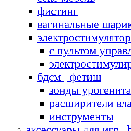
фистинг
вагинальные шарик
электростимулято
с пультом управ
электростимули
бдсм | фетиш
зонды урогенит
расширители вл
инструменты
аксессуары для игр |