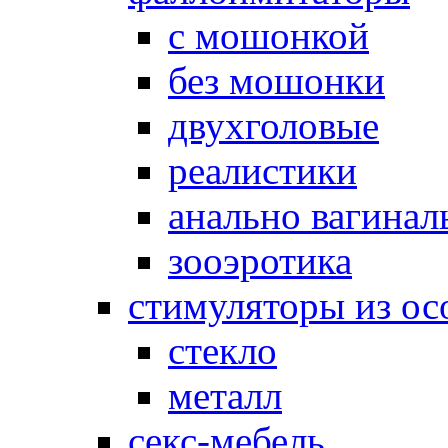
с мошонкой
без мошонки
двухголовые
реалистики
анально вагинал
зооэротика
стимуляторы из ос
стекло
металл
секс-мебель