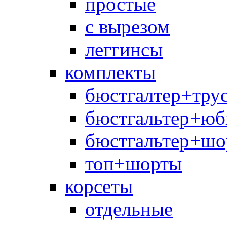
простые
с вырезом
леггинсы
комплекты
бюстгалтер+тру
бюстгальтер+юб
бюстгальтер+шо
топ+шорты
корсеты
отдельные