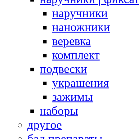
наручники
наножники
веревка
комплект
подвески
украшения
зажимы
наборы
другое
бад препараты