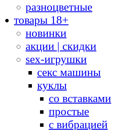
разноцветные
товары 18+
новинки
акции | скидки
sex-игрушки
секс машины
куклы
со вставками
простые
с вибрацией