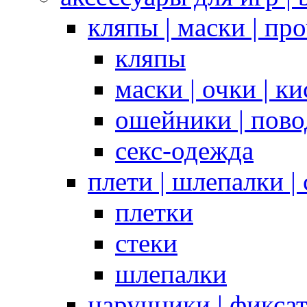
кляпы | маски | пр
кляпы
маски | очки | к
ошейники | пово
секс-одежда
плети | шлепалки |
плетки
стеки
шлепалки
наручники | фикса