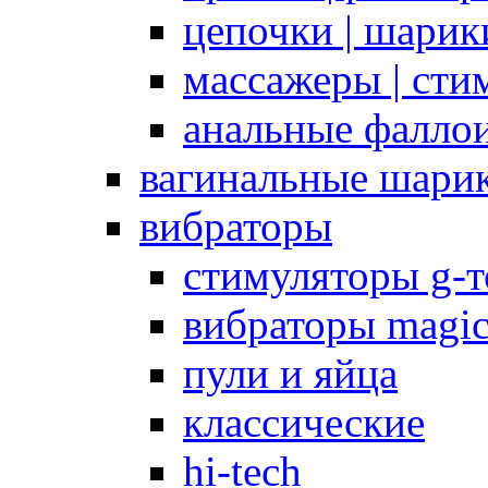
цепочки | шарики
массажеры | сти
анальные фалло
вагинальные шари
вибраторы
стимуляторы g-
вибраторы magi
пули и яйца
классические
hi-tech