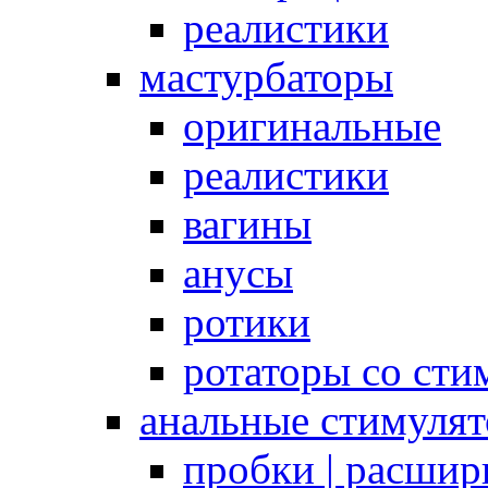
реалистики
мастурбаторы
оригинальные
реалистики
вагины
анусы
ротики
ротаторы со сти
анальные стимуля
пробки | расшир