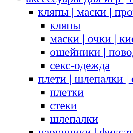
кляпы | маски | пр
кляпы
маски | очки | к
ошейники | пово
секс-одежда
плети | шлепалки |
плетки
стеки
шлепалки
наручники | фикса