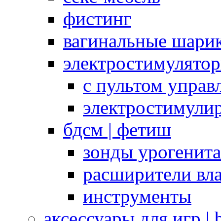
фистинг
вагинальные шарик
электростимулято
с пультом управ
электростимули
бдсм | фетиш
зонды урогенит
расширители вл
инструменты
аксессуары для игр |