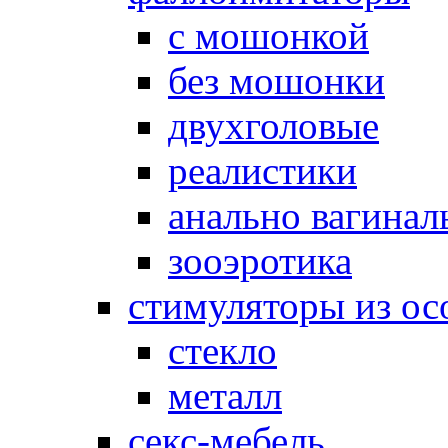
с мошонкой
без мошонки
двухголовые
реалистики
анально вагинал
зооэротика
стимуляторы из ос
стекло
металл
секс-мебель