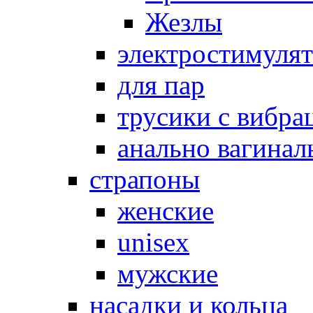
Жезлы
электростимуля
для пар
трусики с вибра
анально вагинал
страпоны
женские
unisex
мужские
насадки и кольца