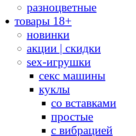
разноцветные
товары 18+
новинки
акции | скидки
sex-игрушки
секс машины
куклы
со вставками
простые
с вибрацией