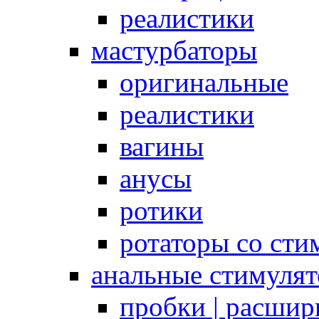
реалистики
мастурбаторы
оригинальные
реалистики
вагины
анусы
ротики
ротаторы со сти
анальные стимуля
пробки | расшир