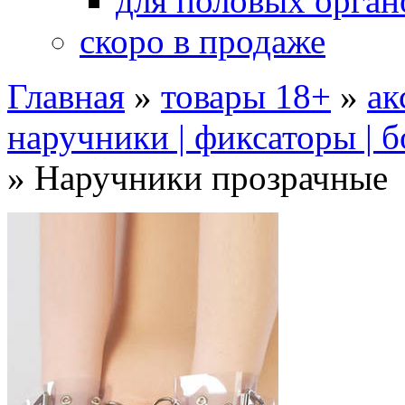
для половых орган
скоро в продаже
Главная
»
товары 18+
»
ак
наручники | фиксаторы | 
»
Наручники прозрачные