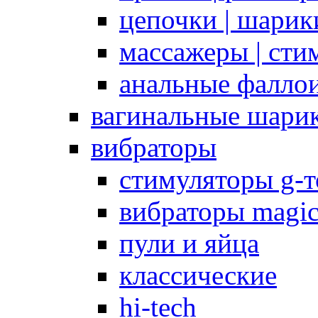
цепочки | шарики
массажеры | сти
анальные фалло
вагинальные шари
вибраторы
стимуляторы g-
вибраторы magi
пули и яйца
классические
hi-tech