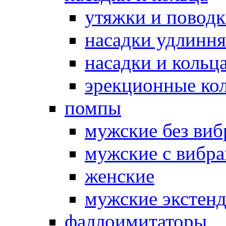
утяжки и повод
насадки удлинн
насадки и коль
эрекционные кол
помпы
мужские без ви
мужские с вибр
женские
мужские экстен
фаллоимитаторы