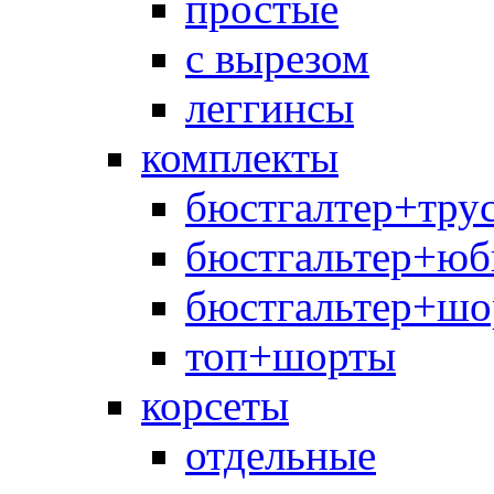
простые
с вырезом
леггинсы
комплекты
бюстгалтер+тру
бюстгальтер+юб
бюстгальтер+шо
топ+шорты
корсеты
отдельные