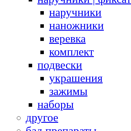
наручники
наножники
веревка
комплект
подвески
украшения
зажимы
наборы
другое
бад препараты