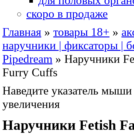
для половых орган
скоро в продаже
Главная
»
товары 18+
»
ак
наручники | фиксаторы | 
Pipedream
»
Наручники Fet
Furry Cuffs
Наведите указатель мыши
увеличения
Наручники Fetish Fan