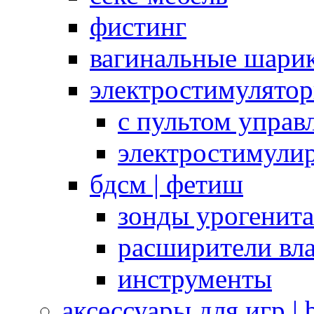
фистинг
вагинальные шарик
электростимулято
с пультом управ
электростимули
бдсм | фетиш
зонды урогенит
расширители вл
инструменты
аксессуары для игр |