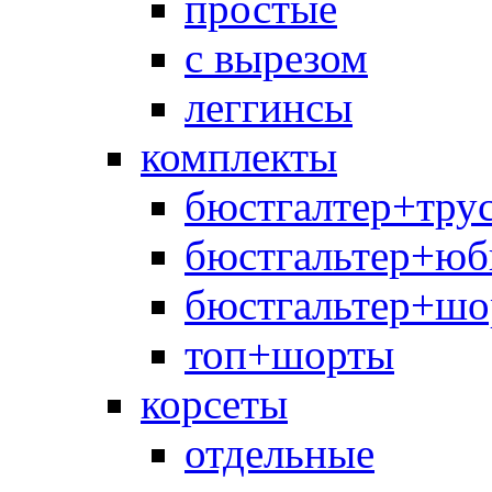
простые
с вырезом
леггинсы
комплекты
бюстгалтер+тру
бюстгальтер+юб
бюстгальтер+шо
топ+шорты
корсеты
отдельные