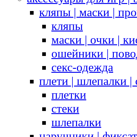
кляпы | маски | пр
кляпы
маски | очки | к
ошейники | пово
секс-одежда
плети | шлепалки |
плетки
стеки
шлепалки
наручники | фикса