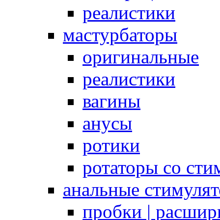
реалистики
мастурбаторы
оригинальные
реалистики
вагины
анусы
ротики
ротаторы со сти
анальные стимуля
пробки | расшир