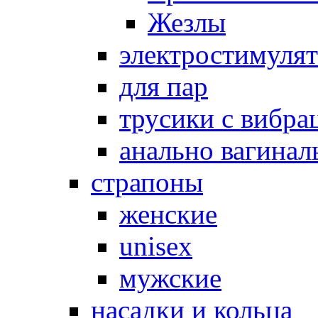
Жезлы
электростимуля
для пар
трусики с вибра
анально вагинал
страпоны
женские
unisex
мужские
насадки и кольца