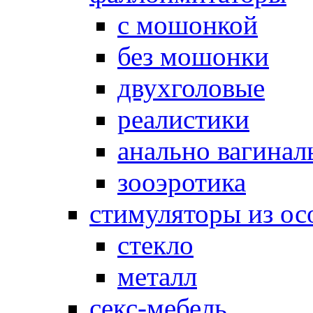
с мошонкой
без мошонки
двухголовые
реалистики
анально вагинал
зооэротика
стимуляторы из ос
стекло
металл
секс-мебель