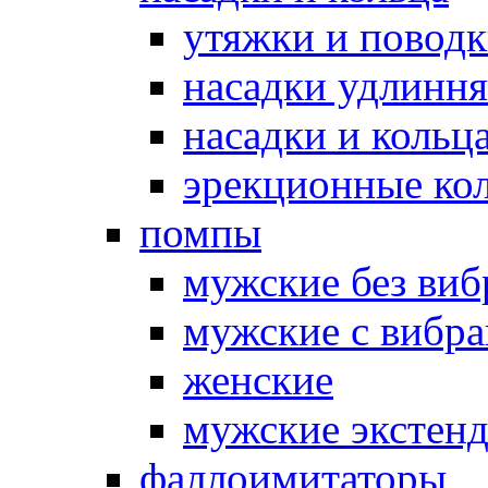
утяжки и повод
насадки удлинн
насадки и коль
эрекционные кол
помпы
мужские без ви
мужские с вибр
женские
мужские экстен
фаллоимитаторы