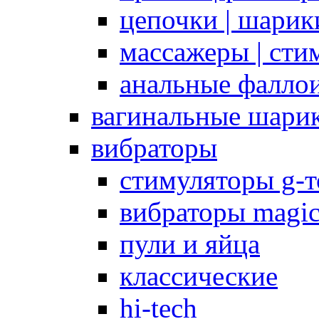
цепочки | шарики
массажеры | сти
анальные фалло
вагинальные шари
вибраторы
стимуляторы g-
вибраторы magi
пули и яйца
классические
hi-tech