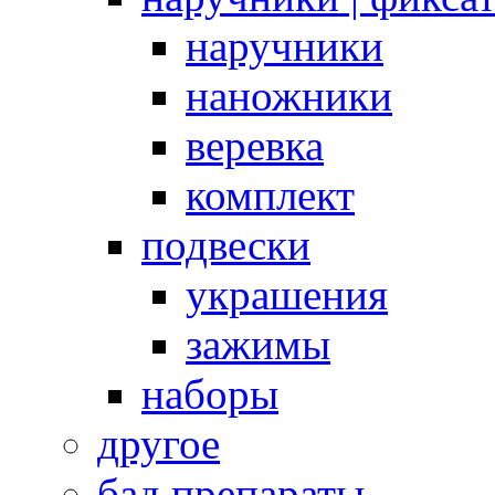
наручники
наножники
веревка
комплект
подвески
украшения
зажимы
наборы
другое
бад препараты