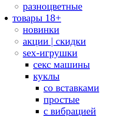
разноцветные
товары 18+
новинки
акции | скидки
sex-игрушки
секс машины
куклы
со вставками
простые
с вибрацией