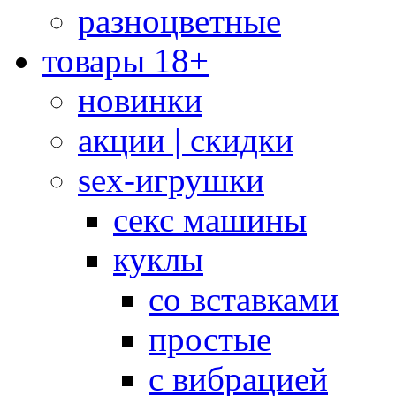
разноцветные
товары 18+
новинки
акции | скидки
sex-игрушки
секс машины
куклы
со вставками
простые
с вибрацией