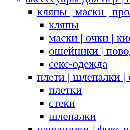
кляпы | маски | пр
кляпы
маски | очки | к
ошейники | пово
секс-одежда
плети | шлепалки |
плетки
стеки
шлепалки
наручники | фикса