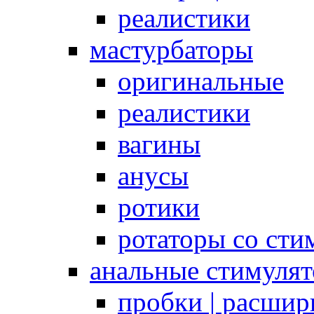
реалистики
мастурбаторы
оригинальные
реалистики
вагины
анусы
ротики
ротаторы со сти
анальные стимуля
пробки | расшир