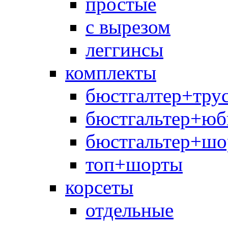
простые
с вырезом
леггинсы
комплекты
бюстгалтер+тру
бюстгальтер+юб
бюстгальтер+шо
топ+шорты
корсеты
отдельные