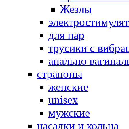
Жезлы
электростимуля
для пар
трусики с вибра
анально вагинал
страпоны
женские
unisex
мужские
насадки и кольца