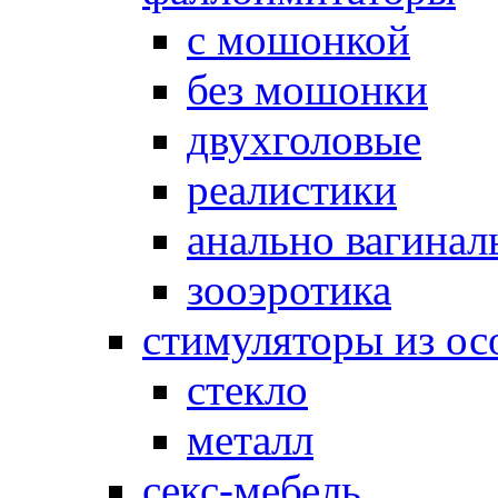
с мошонкой
без мошонки
двухголовые
реалистики
анально вагинал
зооэротика
стимуляторы из ос
стекло
металл
секс-мебель