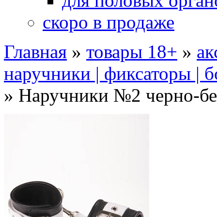
для половых орган
скоро в продаже
Главная
»
товары 18+
»
ак
наручники | фиксаторы | 
»
Наручники №2 черно-б