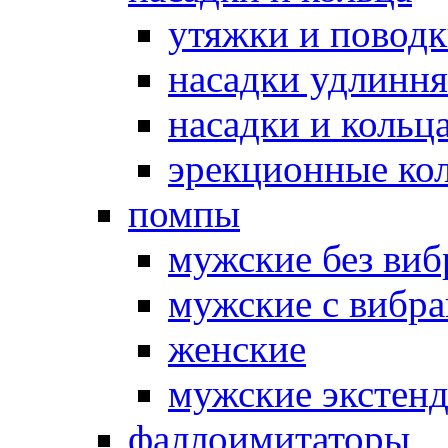
утяжки и повод
насадки удлинн
насадки и коль
эрекционные кол
помпы
мужские без ви
мужские с вибр
женские
мужские экстен
фаллоимитаторы