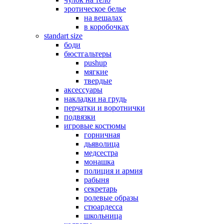
эротическое белье
на вешалах
в коробочках
standart size
боди
бюстгальтеры
pushup
мягкие
твердые
аксессуары
накладки на грудь
перчатки и воротнички
подвязки
игровые костюмы
горничная
дьяволица
медсестра
монашка
полиция и армия
рабыня
секретарь
ролевые образы
стюардесса
школьница