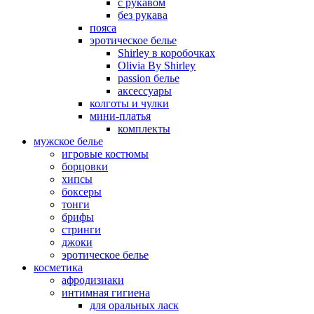
с рукавом
без рукава
пояса
эротическое белье
Shirley в коробочках
Olivia By Shirley
passion белье
аксессуары
колготы и чулки
мини-платья
комплекты
мужское белье
игровые костюмы
борцовки
хипсы
боксеры
тонги
брифы
стринги
джоки
эротическое белье
косметика
афродизиаки
интимная гигиена
для оральных ласк