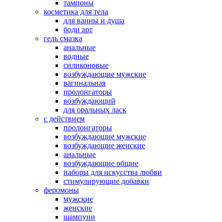
тампоны
косметика для тела
для ванны и душа
боди арт
гель смазка
анальные
водные
силиконовые
возбуждающие мужские
вагинальная
пролонгаторы
возбуждающий
для оральных ласк
с действием
пролонгаторы
возбуждающие мужские
возбуждающие женские
анальные
возбуждающие общие
наборы для искусства любви
стимулирующие добавки
феромоны
мужские
женские
шампуни