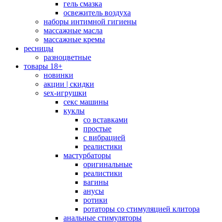
гель смазка
освежитель воздуха
наборы интимной гигиены
массажные масла
массажные кремы
ресницы
разноцветные
товары 18+
новинки
акции | скидки
sex-игрушки
секс машины
куклы
со вставками
простые
с вибрацией
реалистики
мастурбаторы
оригинальные
реалистики
вагины
анусы
ротики
ротаторы со стимуляцией клитора
анальные стимуляторы