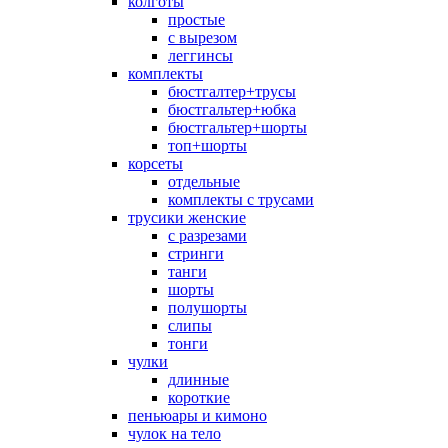
колготы
простые
с вырезом
леггинсы
комплекты
бюстгалтер+трусы
бюстгальтер+юбка
бюстгальтер+шорты
топ+шорты
корсеты
отдельные
комплекты с трусами
трусики женские
с разрезами
стринги
танги
шорты
полушорты
слипы
тонги
чулки
длинные
короткие
пеньюары и кимоно
чулок на тело