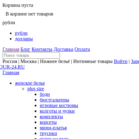
Корзина пуста
В корзине нет товаров
рубли
рубли
доллары
Главная
Блог
Контакты
Доставка
Оплата
Россия | Москва | Нижнее бельё | Интимные товары
Войти
|
Зар
Главная
женское белье
plus size
боди
бюстгальтеры
игровые костюмы
колготы и чулки
комплекты
корсеты
мини-платья
трусики
чулок на тело