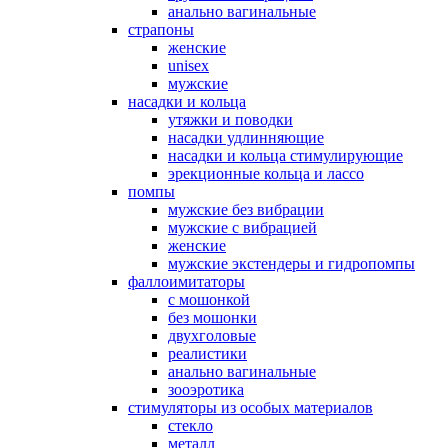
анально вагинальные
страпоны
женские
unisex
мужские
насадки и кольца
утяжки и поводки
насадки удлинняющие
насадки и кольца стимулирующие
эрекционные кольца и лассо
помпы
мужские без вибрации
мужские с вибрацией
женские
мужские экстендеры и гидропомпы
фаллоимитаторы
с мошонкой
без мошонки
двухголовые
реалистики
анально вагинальные
зооэротика
стимуляторы из особых материалов
стекло
металл