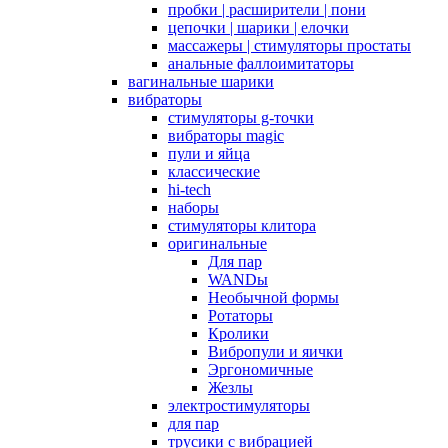
пробки | расширители | пони
цепочки | шарики | елочки
массажеры | стимуляторы простаты
анальные фаллоимитаторы
вагинальные шарики
вибраторы
стимуляторы g-точки
вибраторы magic
пули и яйца
классические
hi-tech
наборы
стимуляторы клитора
оригинальные
Для пар
WANDы
Необычной формы
Ротаторы
Кролики
Вибропули и яички
Эргономичные
Жезлы
электростимуляторы
для пар
трусики с вибрацией