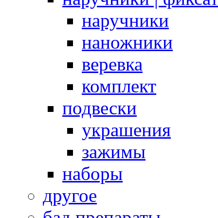
наручники
наножники
веревка
комплект
подвески
украшения
зажимы
наборы
другое
бад препараты