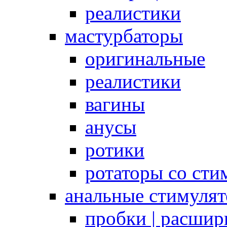
реалистики
мастурбаторы
оригинальные
реалистики
вагины
анусы
ротики
ротаторы со сти
анальные стимуля
пробки | расшир