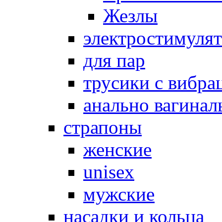
Жезлы
электростимуля
для пар
трусики с вибра
анально вагинал
страпоны
женские
unisex
мужские
насадки и кольца