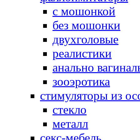
с мошонкой
без мошонки
двухголовые
реалистики
анально вагинал
зооэротика
стимуляторы из ос
стекло
металл
секс-мебель