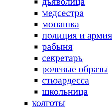
дьяволица
медсестра
монашка
полиция и арми
рабыня
секретарь
ролевые образы
стюардесса
школьница
колготы