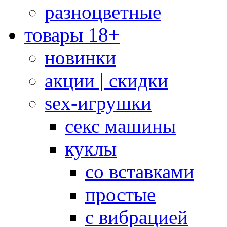
разноцветные
товары 18+
новинки
акции | скидки
sex-игрушки
секс машины
куклы
со вставками
простые
с вибрацией