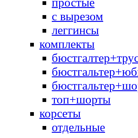
простые
с вырезом
леггинсы
комплекты
бюстгалтер+тру
бюстгальтер+юб
бюстгальтер+шо
топ+шорты
корсеты
отдельные