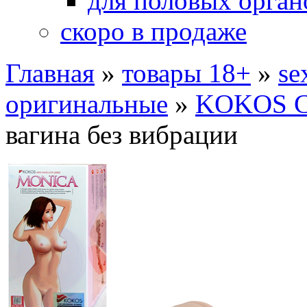
для половых орган
скоро в продаже
Главная
»
товары 18+
»
se
оригинальные
»
KOKOS C
вагина без вибрации