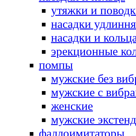
утяжки и повод
насадки удлинн
насадки и коль
эрекционные кол
помпы
мужские без ви
мужские с вибр
женские
мужские экстен
фаллоимитаторы