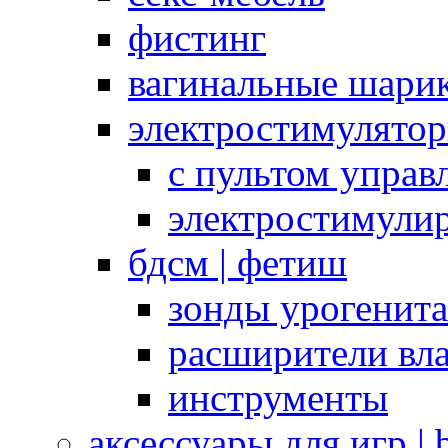
фистинг
вагинальные шарик
электростимулято
с пультом управ
электростимули
бдсм | фетиш
зонды урогенит
расширители вл
инструменты
аксессуары для игр |