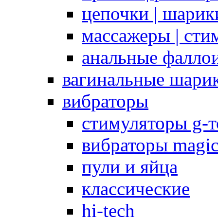
цепочки | шарики
массажеры | сти
анальные фалло
вагинальные шари
вибраторы
стимуляторы g-
вибраторы magi
пули и яйца
классические
hi-tech