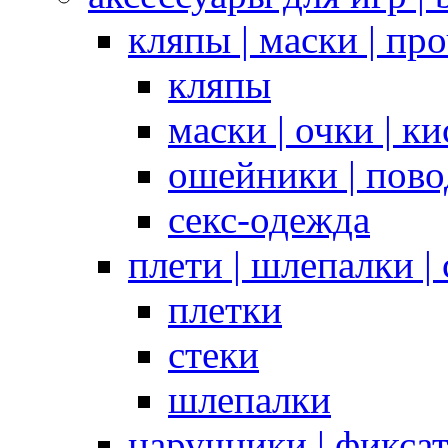
кляпы | маски | пр
кляпы
маски | очки | к
ошейники | пово
секс-одежда
плети | шлепалки |
плетки
стеки
шлепалки
наручники | фикса