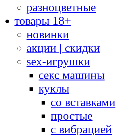
разноцветные
товары 18+
новинки
акции | скидки
sex-игрушки
секс машины
куклы
со вставками
простые
с вибрацией