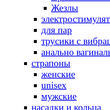
Жезлы
электростимуля
для пар
трусики с вибра
анально вагинал
страпоны
женские
unisex
мужские
насадки и кольца