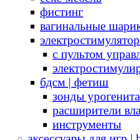
фистинг
вагинальные шарик
электростимулято
с пультом управ
электростимули
бдсм | фетиш
зонды урогенит
расширители вл
инструменты
аксессуары для игр |