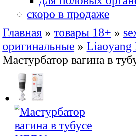
для половых орган
скоро в продаже
Главная
»
товары 18+
»
se
оригинальные
»
Liaoyang 
Мастурбатор вагина в ту