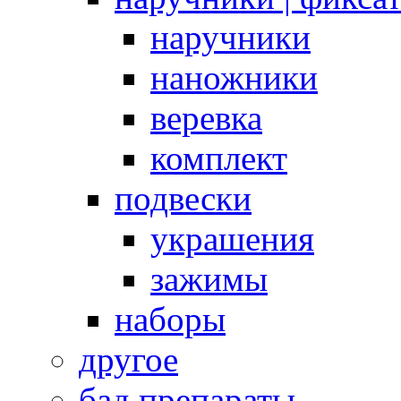
наручники
наножники
веревка
комплект
подвески
украшения
зажимы
наборы
другое
бад препараты