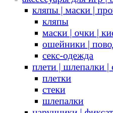
кляпы | маски | пр
кляпы
маски | очки | к
ошейники | пово
секс-одежда
плети | шлепалки |
плетки
стеки
шлепалки
наручники | фикса