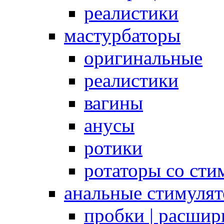
реалистики
мастурбаторы
оригинальные
реалистики
вагины
анусы
ротики
ротаторы со сти
анальные стимуля
пробки | расшир