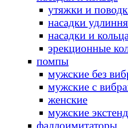
утяжки и повод
насадки удлинн
насадки и коль
эрекционные кол
помпы
мужские без ви
мужские с вибр
женские
мужские экстен
фаллоимитаторы