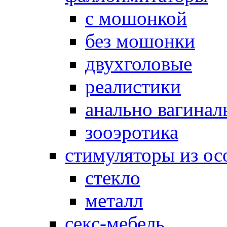
с мошонкой
без мошонки
двухголовые
реалистики
анально вагинал
зооэротика
стимуляторы из ос
стекло
металл
секс-мебель