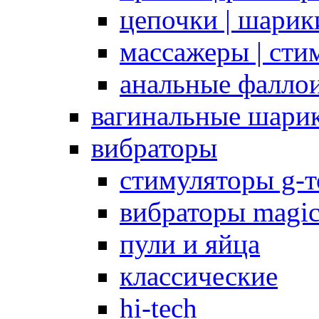
цепочки | шарики
массажеры | сти
анальные фалло
вагинальные шари
вибраторы
стимуляторы g-
вибраторы magi
пули и яйца
классические
hi-tech