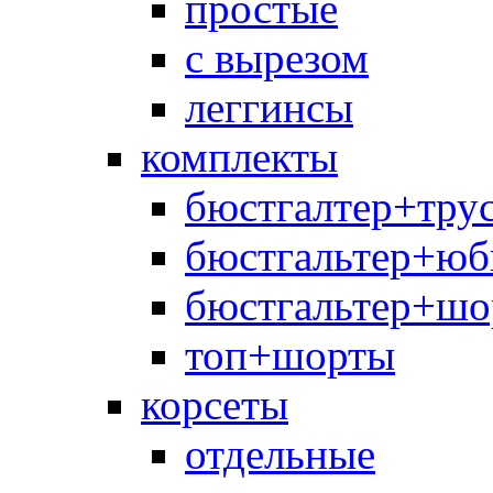
простые
с вырезом
леггинсы
комплекты
бюстгалтер+тру
бюстгальтер+юб
бюстгальтер+шо
топ+шорты
корсеты
отдельные