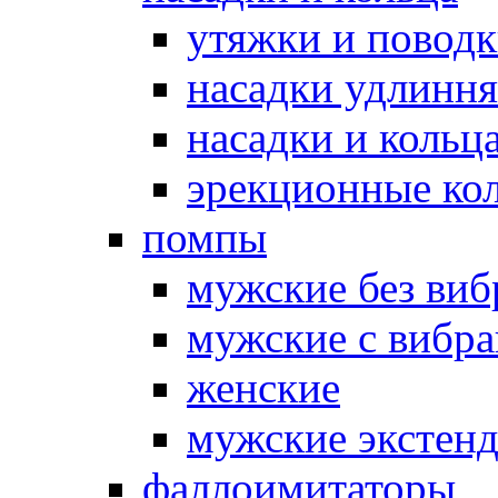
утяжки и повод
насадки удлинн
насадки и коль
эрекционные кол
помпы
мужские без ви
мужские с вибр
женские
мужские экстен
фаллоимитаторы