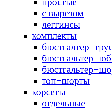
простые
с вырезом
леггинсы
комплекты
бюстгалтер+тру
бюстгальтер+юб
бюстгальтер+шо
топ+шорты
корсеты
отдельные