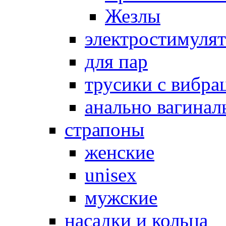
Жезлы
электростимуля
для пар
трусики с вибра
анально вагинал
страпоны
женские
unisex
мужские
насадки и кольца