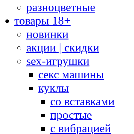
разноцветные
товары 18+
новинки
акции | скидки
sex-игрушки
секс машины
куклы
со вставками
простые
с вибрацией