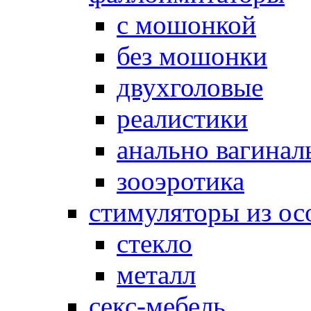
с мошонкой
без мошонки
двухголовые
реалистики
анально вагинал
зооэротика
стимуляторы из ос
стекло
металл
секс-мебель