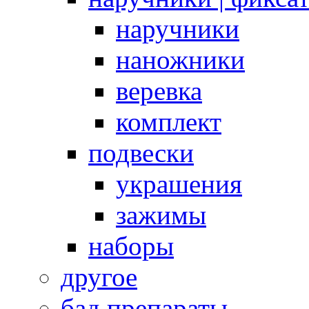
наручники
наножники
веревка
комплект
подвески
украшения
зажимы
наборы
другое
бад препараты