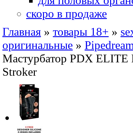
для половых орган
скоро в продаже
Главная
»
товары 18+
»
se
оригинальные
»
Pipedream
Мастурбатор PDX ELITE Do
Stroker