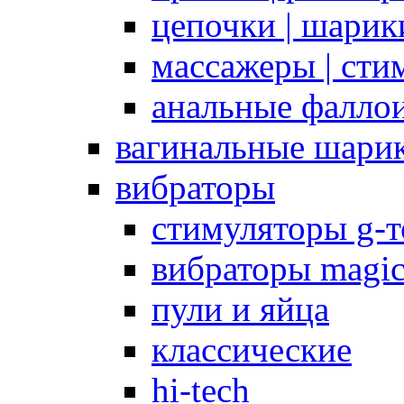
цепочки | шарики
массажеры | сти
анальные фалло
вагинальные шари
вибраторы
стимуляторы g-
вибраторы magi
пули и яйца
классические
hi-tech