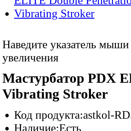
Наведите указатель мыши
увеличения
Мастурбатор PDX EL
Vibrating Stroker
Код продукта:
astkol-R
Наличие:
Есть