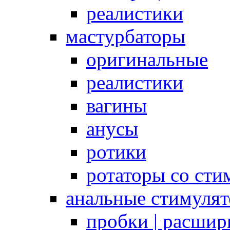
реалистики
мастурбаторы
оригинальные
реалистики
вагины
анусы
ротики
ротаторы со сти
анальные стимуля
пробки | расшир