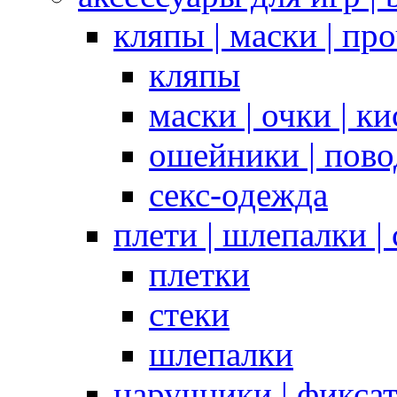
кляпы | маски | пр
кляпы
маски | очки | к
ошейники | пово
секс-одежда
плети | шлепалки |
плетки
стеки
шлепалки
наручники | фикса