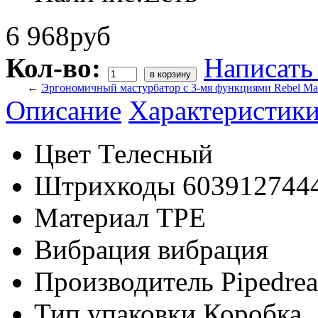
6 968руб
Кол-во:
Написать
←
Эргономичный мастурбатор с 3-мя функциями Rebel Mast
Описание
Характеристик
Цвет
Телесный
Штрихкоды
603912744
Материал
TPE
Вибрация
вибрация
Производитель
Pipedre
Тип упаковки
Коробка