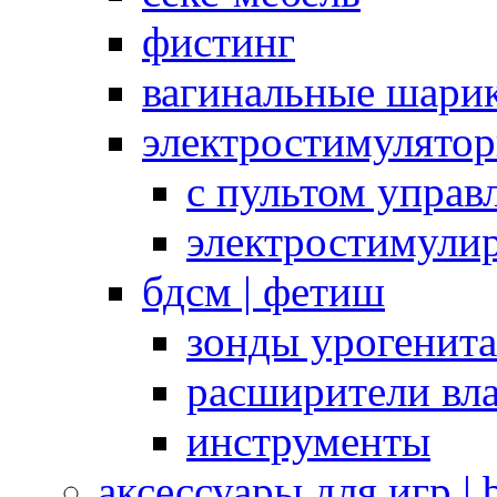
фистинг
вагинальные шарик
электростимулято
с пультом управ
электростимули
бдсм | фетиш
зонды урогенит
расширители вл
инструменты
аксессуары для игр |