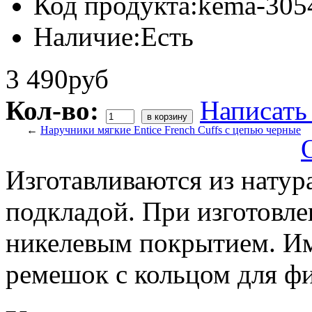
Код продукта:
kema-305
Наличие:
Есть
3 490руб
Кол-во:
Написать
←
Наручники мягкие Entice French Cuffs с цепью черные
Изготавливаются из натур
подкладой. При изготовле
никелевым покрытием. И
ремешок с кольцом для ф