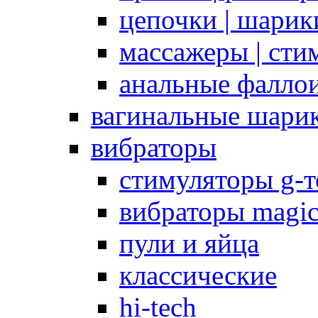
цепочки | шарики
массажеры | сти
анальные фалло
вагинальные шари
вибраторы
стимуляторы g-
вибраторы magi
пули и яйца
классические
hi-tech