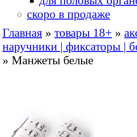
для половых орган
скоро в продаже
Главная
»
товары 18+
»
ак
наручники | фиксаторы | 
»
Манжеты белые