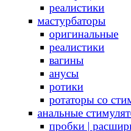
реалистики
мастурбаторы
оригинальные
реалистики
вагины
анусы
ротики
ротаторы со сти
анальные стимуля
пробки | расшир