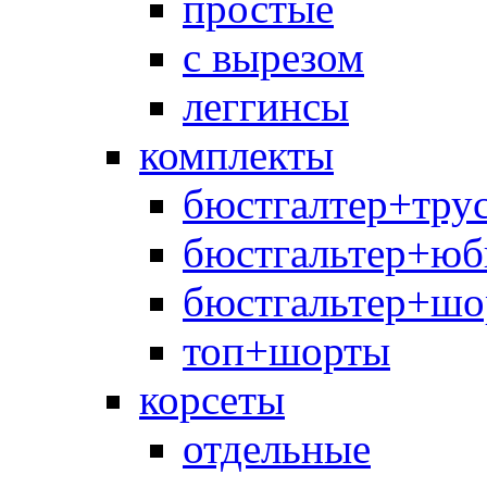
простые
с вырезом
леггинсы
комплекты
бюстгалтер+тру
бюстгальтер+юб
бюстгальтер+шо
топ+шорты
корсеты
отдельные