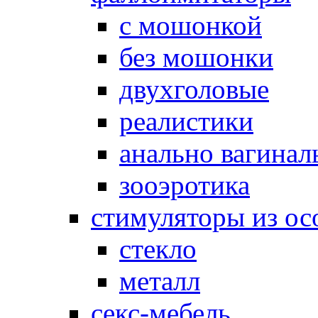
с мошонкой
без мошонки
двухголовые
реалистики
анально вагинал
зооэротика
стимуляторы из ос
стекло
металл
секс-мебель