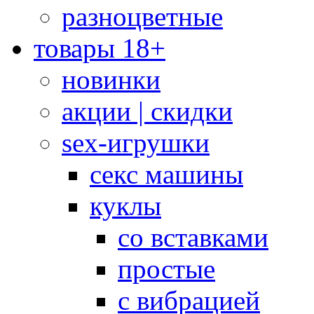
разноцветные
товары 18+
новинки
акции | скидки
sex-игрушки
секс машины
куклы
со вставками
простые
с вибрацией