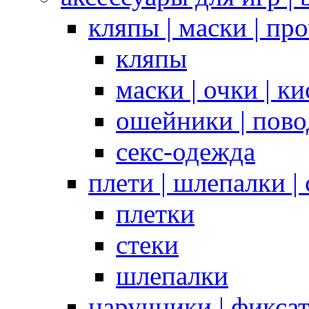
кляпы | маски | пр
кляпы
маски | очки | к
ошейники | пово
секс-одежда
плети | шлепалки |
плетки
стеки
шлепалки
наручники | фикса