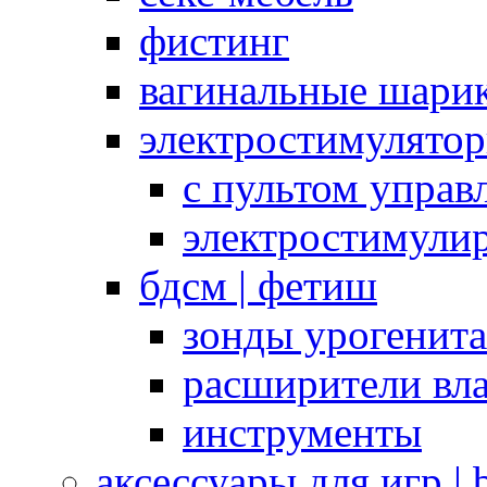
фистинг
вагинальные шарик
электростимулято
с пультом управ
электростимули
бдсм | фетиш
зонды урогенит
расширители вл
инструменты
аксессуары для игр |