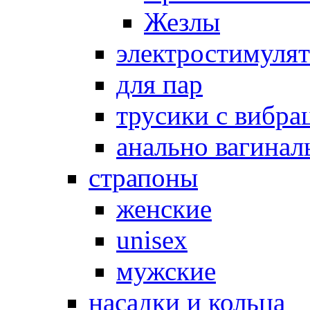
Жезлы
электростимуля
для пар
трусики с вибра
анально вагинал
страпоны
женские
unisex
мужские
насадки и кольца