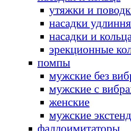
утяжки и повод
насадки удлинн
насадки и коль
эрекционные кол
помпы
мужские без ви
мужские с вибр
женские
мужские экстен
фаллоимитаторы