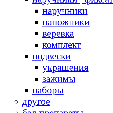
наручники
наножники
веревка
комплект
подвески
украшения
зажимы
наборы
другое
бад препараты