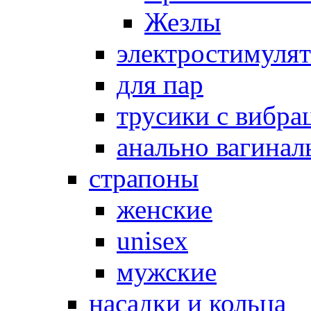
Жезлы
электростимуля
для пар
трусики с вибра
анально вагинал
страпоны
женские
unisex
мужские
насадки и кольца