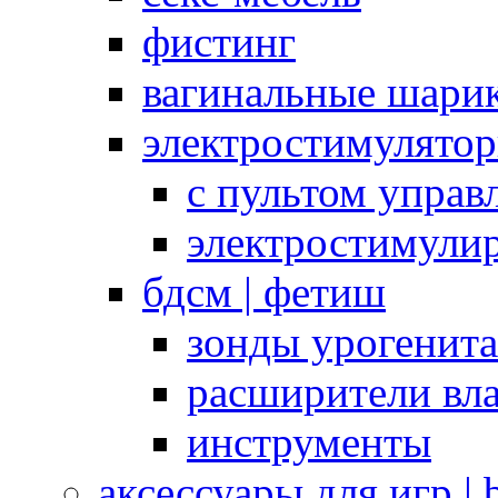
фистинг
вагинальные шарик
электростимулято
с пультом управ
электростимули
бдсм | фетиш
зонды урогенит
расширители вл
инструменты
аксессуары для игр |