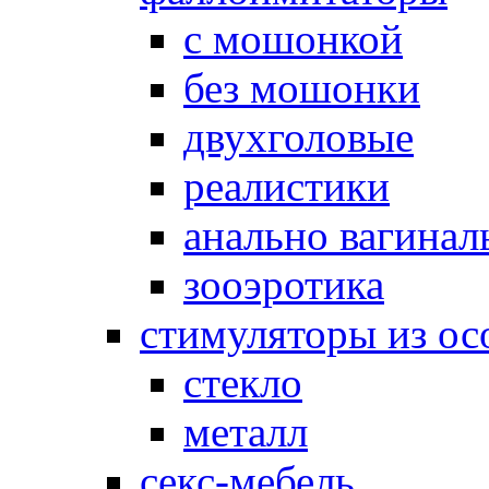
с мошонкой
без мошонки
двухголовые
реалистики
анально вагинал
зооэротика
стимуляторы из ос
стекло
металл
секс-мебель