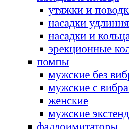
утяжки и повод
насадки удлинн
насадки и коль
эрекционные кол
помпы
мужские без ви
мужские с вибр
женские
мужские экстен
фаллоимитаторы