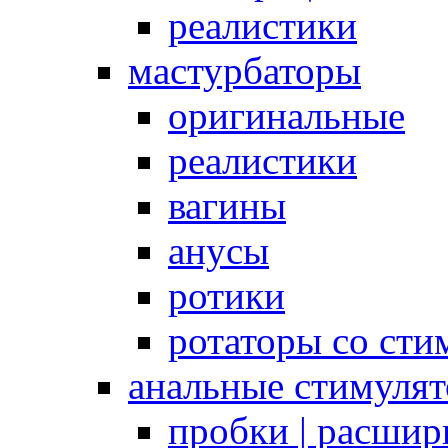
реалистики
мастурбаторы
оригинальные
реалистики
вагины
анусы
ротики
ротаторы со сти
анальные стимуля
пробки | расшир