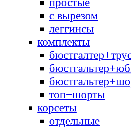
простые
с вырезом
леггинсы
комплекты
бюстгалтер+тру
бюстгальтер+юб
бюстгальтер+шо
топ+шорты
корсеты
отдельные