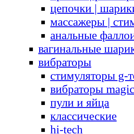
цепочки | шарики
массажеры | сти
анальные фалло
вагинальные шари
вибраторы
стимуляторы g-
вибраторы magi
пули и яйца
классические
hi-tech