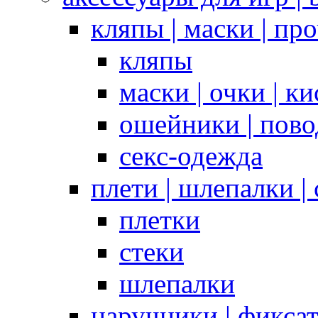
кляпы | маски | пр
кляпы
маски | очки | к
ошейники | пово
секс-одежда
плети | шлепалки |
плетки
стеки
шлепалки
наручники | фикса