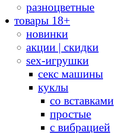
разноцветные
товары 18+
новинки
акции | скидки
sex-игрушки
секс машины
куклы
со вставками
простые
с вибрацией