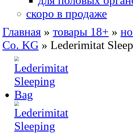
для половых орган
скоро в продаже
Главная
»
товары 18+
»
но
Co. KG
»
Lederimitat Slee