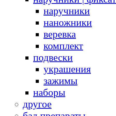
наручники
наножники
веревка
комплект
подвески
украшения
зажимы
наборы
другое
бад препараты