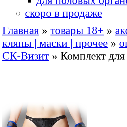
для половых орган
скоро в продаже
Главная
»
товары 18+
»
ак
кляпы | маски | прочее
»
о
СК-Визит
»
Комплект для