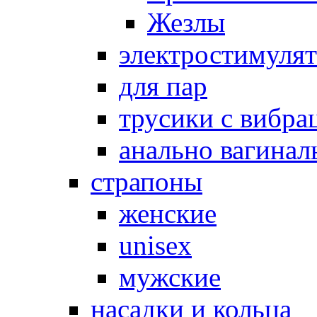
Жезлы
электростимуля
для пар
трусики с вибра
анально вагинал
страпоны
женские
unisex
мужские
насадки и кольца