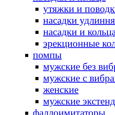
утяжки и повод
насадки удлинн
насадки и коль
эрекционные кол
помпы
мужские без ви
мужские с вибр
женские
мужские экстен
фаллоимитаторы