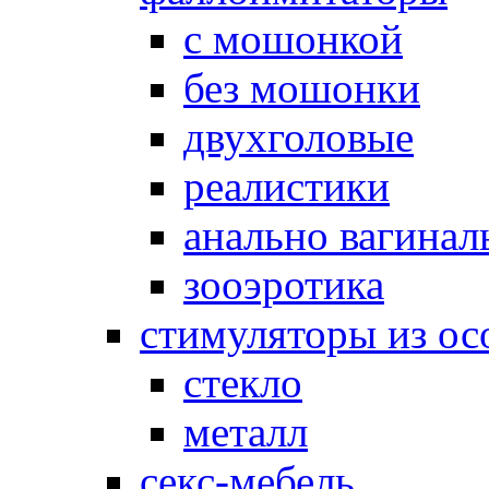
с мошонкой
без мошонки
двухголовые
реалистики
анально вагинал
зооэротика
стимуляторы из ос
стекло
металл
секс-мебель