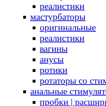
реалистики
мастурбаторы
оригинальные
реалистики
вагины
анусы
ротики
ротаторы со сти
анальные стимуля
пробки | расшир