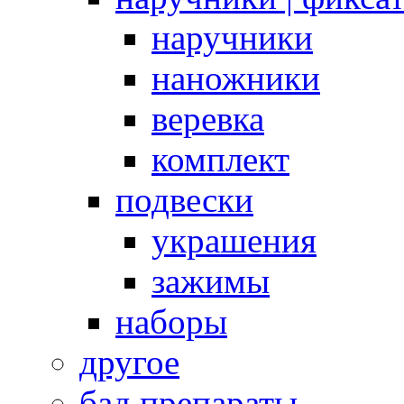
наручники
наножники
веревка
комплект
подвески
украшения
зажимы
наборы
другое
бад препараты