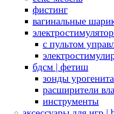
фистинг
вагинальные шарик
электростимулято
с пультом управ
электростимули
бдсм | фетиш
зонды урогенит
расширители вл
инструменты
аксессуары для игр |