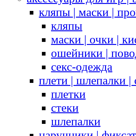
кляпы | маски | пр
кляпы
маски | очки | к
ошейники | пово
секс-одежда
плети | шлепалки |
плетки
стеки
шлепалки
наручники | фикса