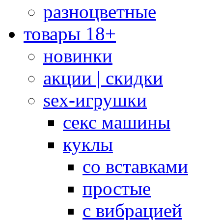
разноцветные
товары 18+
новинки
акции | скидки
sex-игрушки
секс машины
куклы
со вставками
простые
с вибрацией