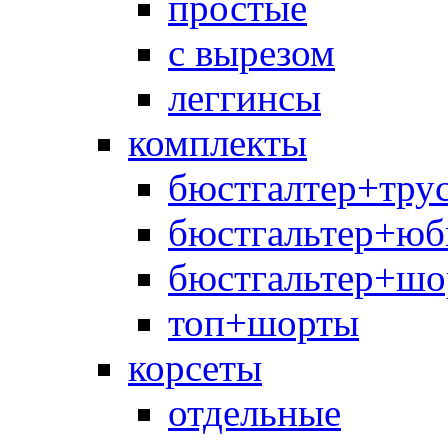
простые
с вырезом
леггинсы
комплекты
бюстгалтер+тру
бюстгальтер+юб
бюстгальтер+шо
топ+шорты
корсеты
отдельные