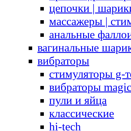
цепочки | шарики
массажеры | сти
анальные фалло
вагинальные шари
вибраторы
стимуляторы g-
вибраторы magi
пули и яйца
классические
hi-tech