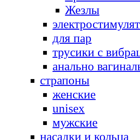
Жезлы
электростимуля
для пар
трусики с вибра
анально вагинал
страпоны
женские
unisex
мужские
насадки и кольца