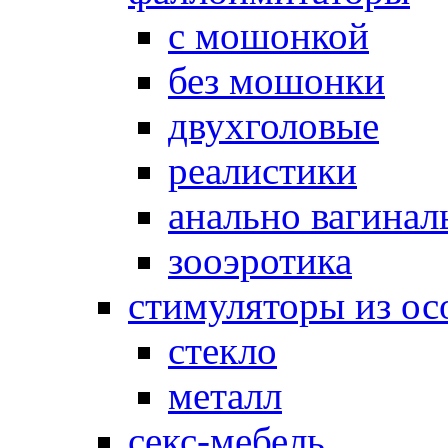
с мошонкой
без мошонки
двухголовые
реалистики
анально вагинал
зооэротика
стимуляторы из ос
стекло
металл
секс-мебель