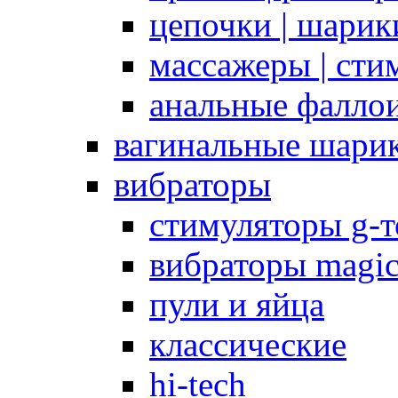
цепочки | шарики
массажеры | сти
анальные фалло
вагинальные шари
вибраторы
стимуляторы g-
вибраторы magi
пули и яйца
классические
hi-tech