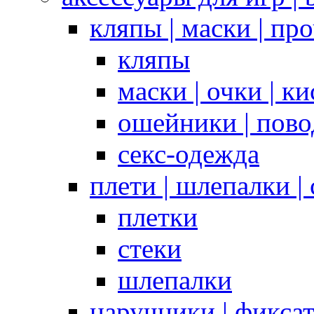
кляпы | маски | пр
кляпы
маски | очки | к
ошейники | пово
секс-одежда
плети | шлепалки |
плетки
стеки
шлепалки
наручники | фикса