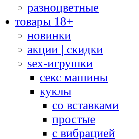
разноцветные
товары 18+
новинки
акции | скидки
sex-игрушки
секс машины
куклы
со вставками
простые
с вибрацией