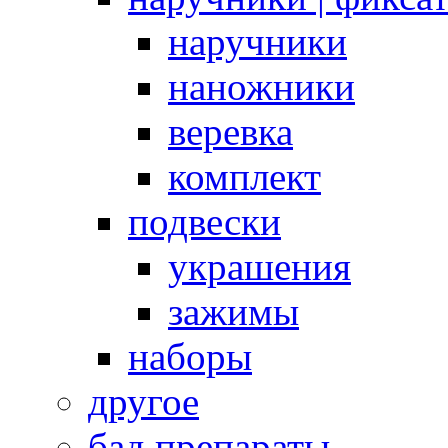
наручники
наножники
веревка
комплект
подвески
украшения
зажимы
наборы
другое
бад препараты