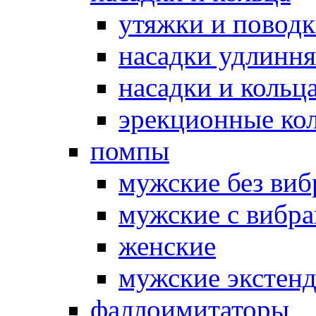
утяжки и повод
насадки удлинн
насадки и коль
эрекционные кол
помпы
мужские без ви
мужские с вибр
женские
мужские экстен
фаллоимитаторы