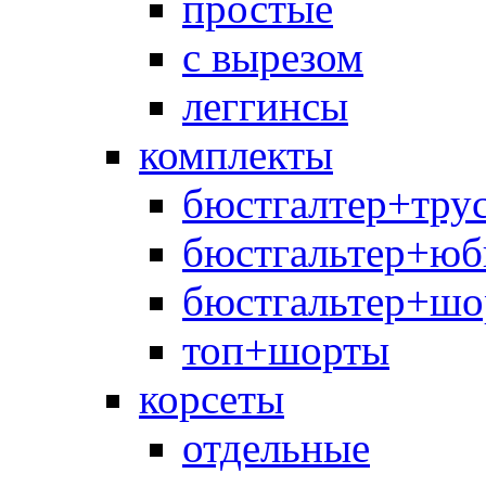
простые
с вырезом
леггинсы
комплекты
бюстгалтер+тру
бюстгальтер+юб
бюстгальтер+шо
топ+шорты
корсеты
отдельные