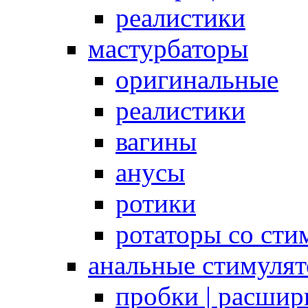
реалистики
мастурбаторы
оригинальные
реалистики
вагины
анусы
ротики
ротаторы со сти
анальные стимуля
пробки | расшир