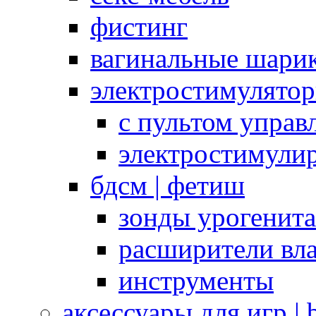
фистинг
вагинальные шарик
электростимулято
с пультом управ
электростимули
бдсм | фетиш
зонды урогенит
расширители вл
инструменты
аксессуары для игр |