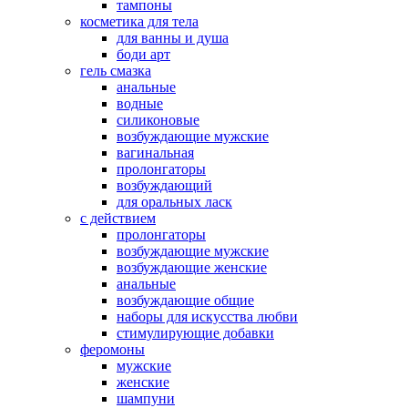
тампоны
косметика для тела
для ванны и душа
боди арт
гель смазка
анальные
водные
силиконовые
возбуждающие мужские
вагинальная
пролонгаторы
возбуждающий
для оральных ласк
с действием
пролонгаторы
возбуждающие мужские
возбуждающие женские
анальные
возбуждающие общие
наборы для искусства любви
стимулирующие добавки
феромоны
мужские
женские
шампуни