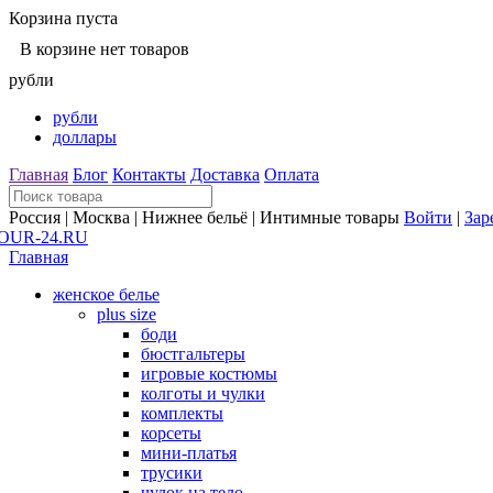
Корзина пуста
В корзине нет товаров
рубли
рубли
доллары
Главная
Блог
Контакты
Доставка
Оплата
Россия | Москва | Нижнее бельё | Интимные товары
Войти
|
Зар
Главная
женское белье
plus size
боди
бюстгальтеры
игровые костюмы
колготы и чулки
комплекты
корсеты
мини-платья
трусики
чулок на тело