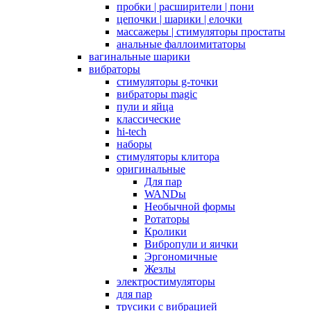
пробки | расширители | пони
цепочки | шарики | елочки
массажеры | стимуляторы простаты
анальные фаллоимитаторы
вагинальные шарики
вибраторы
стимуляторы g-точки
вибраторы magic
пули и яйца
классические
hi-tech
наборы
стимуляторы клитора
оригинальные
Для пар
WANDы
Необычной формы
Ротаторы
Кролики
Вибропули и яички
Эргономичные
Жезлы
электростимуляторы
для пар
трусики с вибрацией