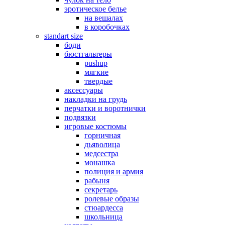
эротическое белье
на вешалах
в коробочках
standart size
боди
бюстгальтеры
pushup
мягкие
твердые
аксессуары
накладки на грудь
перчатки и воротнички
подвязки
игровые костюмы
горничная
дьяволица
медсестра
монашка
полиция и армия
рабыня
секретарь
ролевые образы
стюардесса
школьница