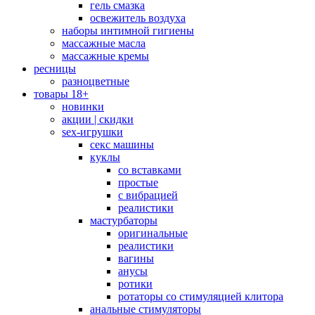
гель смазка
освежитель воздуха
наборы интимной гигиены
массажные масла
массажные кремы
ресницы
разноцветные
товары 18+
новинки
акции | скидки
sex-игрушки
секс машины
куклы
со вставками
простые
с вибрацией
реалистики
мастурбаторы
оригинальные
реалистики
вагины
анусы
ротики
ротаторы со стимуляцией клитора
анальные стимуляторы