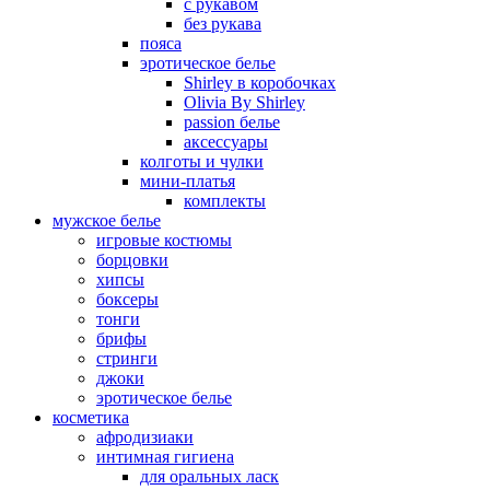
с рукавом
без рукава
пояса
эротическое белье
Shirley в коробочках
Olivia By Shirley
passion белье
аксессуары
колготы и чулки
мини-платья
комплекты
мужское белье
игровые костюмы
борцовки
хипсы
боксеры
тонги
брифы
стринги
джоки
эротическое белье
косметика
афродизиаки
интимная гигиена
для оральных ласк