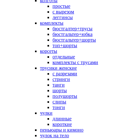
колготы
простые
с вырезом
леггинсы
комплекты
бюстгалтер+трусы
бюстгальтер+юбка
бюстгальтер+шорты
топ+шорты
корсеты
отдельные
комплекты с трусами
трусики женские
с разрезами
стринги
танги
шорты
полушорты
слипы
тонги
чулки
длинные
короткие
пеньюары и кимоно
чулок на тело