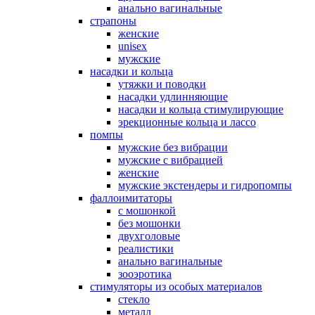
анально вагинальные
страпоны
женские
unisex
мужские
насадки и кольца
утяжки и поводки
насадки удлинняющие
насадки и кольца стимулирующие
эрекционные кольца и лассо
помпы
мужские без вибрации
мужские с вибрацией
женские
мужские экстендеры и гидропомпы
фаллоимитаторы
с мошонкой
без мошонки
двухголовые
реалистики
анально вагинальные
зооэротика
стимуляторы из особых материалов
стекло
металл