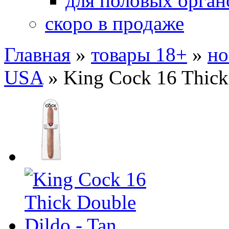
для половых орган
скоро в продаже
Главная
»
товары 18+
»
но
USA
»
King Cock 16 Thick