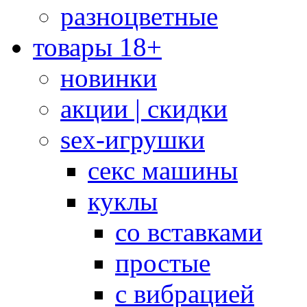
разноцветные
товары 18+
новинки
акции | скидки
sex-игрушки
секс машины
куклы
со вставками
простые
с вибрацией