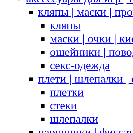
кляпы | маски | пр
кляпы
маски | очки | к
ошейники | пово
секс-одежда
плети | шлепалки |
плетки
стеки
шлепалки
наручники | фикса