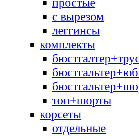
простые
с вырезом
леггинсы
комплекты
бюстгалтер+тру
бюстгальтер+юб
бюстгальтер+шо
топ+шорты
корсеты
отдельные