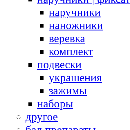
наручники
наножники
веревка
комплект
подвески
украшения
зажимы
наборы
другое
бад препараты