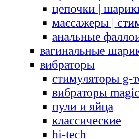
цепочки | шарики
массажеры | сти
анальные фалло
вагинальные шари
вибраторы
стимуляторы g-
вибраторы magi
пули и яйца
классические
hi-tech