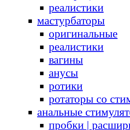
реалистики
мастурбаторы
оригинальные
реалистики
вагины
анусы
ротики
ротаторы со сти
анальные стимуля
пробки | расшир