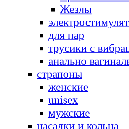
Жезлы
электростимуля
для пар
трусики с вибра
анально вагинал
страпоны
женские
unisex
мужские
насадки и кольца