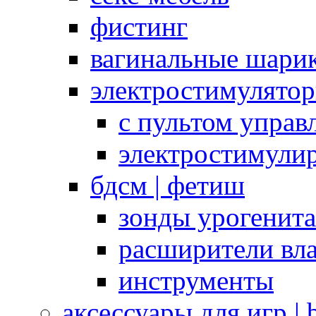
фистинг
вагинальные шарик
электростимулято
с пультом управ
электростимули
бдсм | фетиш
зонды урогенит
расширители вл
инструменты
аксессуары для игр |