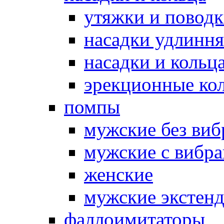
утяжки и повод
насадки удлинн
насадки и коль
эрекционные кол
помпы
мужские без ви
мужские с вибр
женские
мужские экстен
фаллоимитаторы