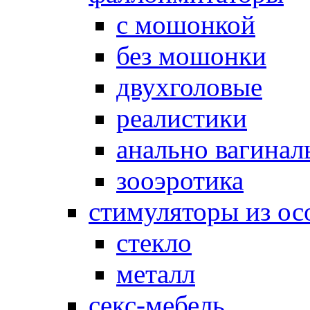
с мошонкой
без мошонки
двухголовые
реалистики
анально вагинал
зооэротика
стимуляторы из ос
стекло
металл
секс-мебель