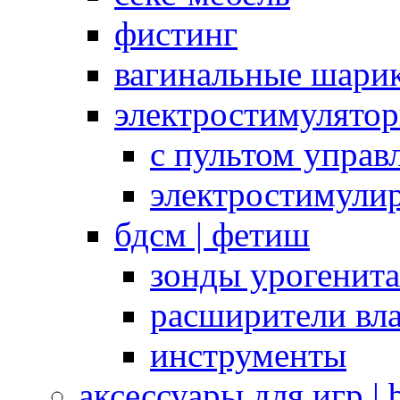
фистинг
вагинальные шарик
электростимулято
с пультом управ
электростимули
бдсм | фетиш
зонды урогенит
расширители вл
инструменты
аксессуары для игр |