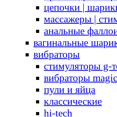
цепочки | шарики
массажеры | сти
анальные фалло
вагинальные шари
вибраторы
стимуляторы g-
вибраторы magi
пули и яйца
классические
hi-tech