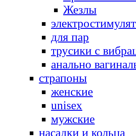
Жезлы
электростимуля
для пар
трусики с вибра
анально вагинал
страпоны
женские
unisex
мужские
насадки и кольца