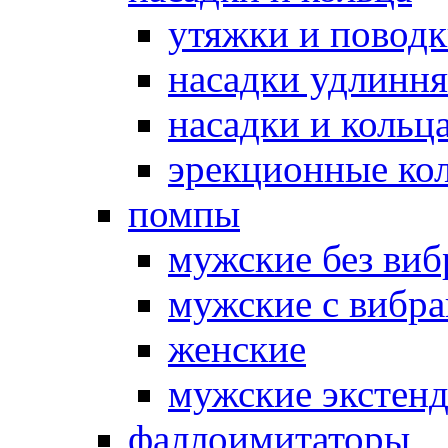
утяжки и повод
насадки удлинн
насадки и коль
эрекционные кол
помпы
мужские без ви
мужские с вибр
женские
мужские экстен
фаллоимитаторы