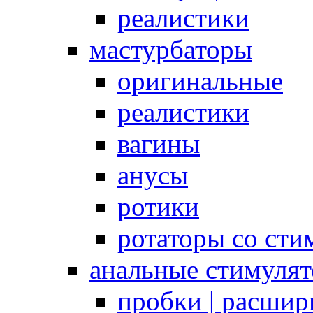
реалистики
мастурбаторы
оригинальные
реалистики
вагины
анусы
ротики
ротаторы со сти
анальные стимуля
пробки | расшир