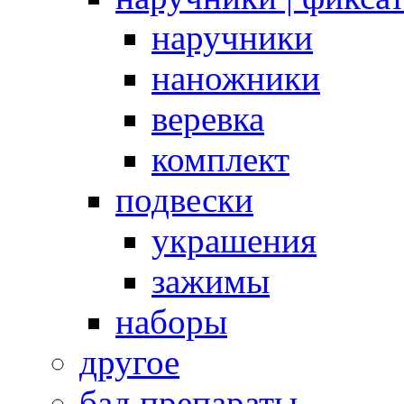
наручники
наножники
веревка
комплект
подвески
украшения
зажимы
наборы
другое
бад препараты