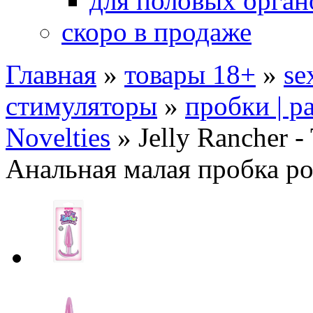
для половых орган
скоро в продаже
Главная
»
товары 18+
»
se
стимуляторы
»
пробки | р
Novelties
»
Jelly Rancher -
Анальная малая пробка ро