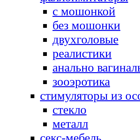
с мошонкой
без мошонки
двухголовые
реалистики
анально вагинал
зооэротика
стимуляторы из ос
стекло
металл
секс-мебель