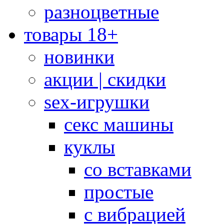
разноцветные
товары 18+
новинки
акции | скидки
sex-игрушки
секс машины
куклы
со вставками
простые
с вибрацией