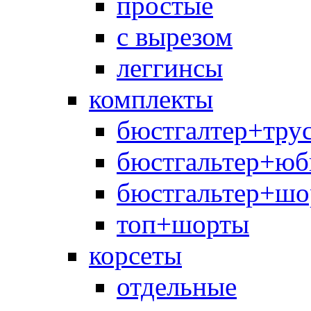
простые
с вырезом
леггинсы
комплекты
бюстгалтер+тру
бюстгальтер+юб
бюстгальтер+шо
топ+шорты
корсеты
отдельные