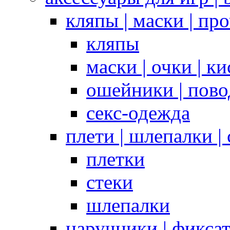
кляпы | маски | пр
кляпы
маски | очки | к
ошейники | пово
секс-одежда
плети | шлепалки |
плетки
стеки
шлепалки
наручники | фикса