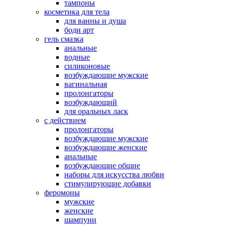
тампоны
косметика для тела
для ванны и душа
боди арт
гель смазка
анальные
водные
силиконовые
возбуждающие мужские
вагинальная
пролонгаторы
возбуждающий
для оральных ласк
с действием
пролонгаторы
возбуждающие мужские
возбуждающие женские
анальные
возбуждающие общие
наборы для искусства любви
стимулирующие добавки
феромоны
мужские
женские
шампуни