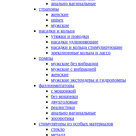
анально вагинальные
страпоны
женские
unisex
мужские
насадки и кольца
утяжки и поводки
насадки удлинняющие
насадки и кольца стимулирующие
эрекционные кольца и лассо
помпы
мужские без вибрации
мужские с вибрацией
женские
мужские экстендеры и гидропомпы
фаллоимитаторы
с мошонкой
без мошонки
двухголовые
реалистики
анально вагинальные
зооэротика
стимуляторы из особых материалов
стекло
металл