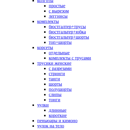
колготы
простые
с вырезом
леггинсы
комплекты
бюстгалтер+трусы
бюстгальтер+юбка
бюстгальтер+шорты
топ+шорты
корсеты
отдельные
комплекты с трусами
трусики женские
с разрезами
стринги
танги
шорты
полушорты
слипы
тонги
чулки
длинные
короткие
пеньюары и кимоно
чулок на тело