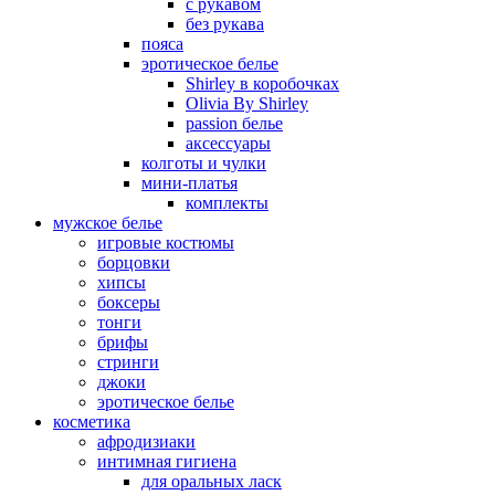
с рукавом
без рукава
пояса
эротическое белье
Shirley в коробочках
Olivia By Shirley
passion белье
аксессуары
колготы и чулки
мини-платья
комплекты
мужское белье
игровые костюмы
борцовки
хипсы
боксеры
тонги
брифы
стринги
джоки
эротическое белье
косметика
афродизиаки
интимная гигиена
для оральных ласк