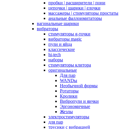
пробки | расширители | пони
цепочки | шарики | елочки
массажеры | стимуляторы простаты
анальные фаллоимитаторы
вагинальные шарики
вибраторы
стимуляторы g-точки
вибраторы magic
пули и яйца
классические
hi-tech
наборы
стимуляторы клитора
оригинальные
Для пар
WANDы
Необычной формы
Ротаторы
Кролики
Вибропули и яички
Эргономичные
Жезлы
электростимуляторы
для пар
трусики с вибрацией