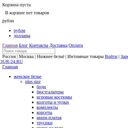
Корзина пуста
В корзине нет товаров
рубли
рубли
доллары
Главная
Блог
Контакты
Доставка
Оплата
Россия | Москва | Нижнее бельё | Интимные товары
Войти
|
Зар
Главная
женское белье
plus size
боди
бюстгальтеры
игровые костюмы
колготы и чулки
комплекты
корсеты
мини-платья
трусики
чулок на тело