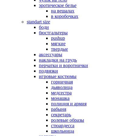
эротическое белье
на вешалах
в коробочках
standart size
боди
бюстгальтеры
pushup
мягкие
твердые
аксессуары
накладки на грудь
перчатки и воротнички
подвязки
игровые костюмы
горничная
дьяволица
медсестра
монашка
полиция и армия
рабыня
секретарь
ролевые образы
стюардесса
школьница