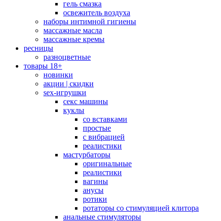
гель смазка
освежитель воздуха
наборы интимной гигиены
массажные масла
массажные кремы
ресницы
разноцветные
товары 18+
новинки
акции | скидки
sex-игрушки
секс машины
куклы
со вставками
простые
с вибрацией
реалистики
мастурбаторы
оригинальные
реалистики
вагины
анусы
ротики
ротаторы со стимуляцией клитора
анальные стимуляторы