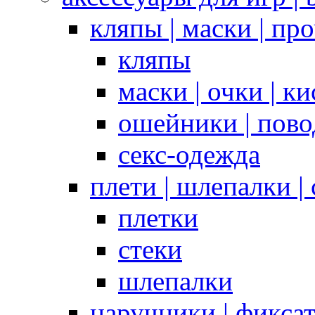
кляпы | маски | пр
кляпы
маски | очки | к
ошейники | пово
секс-одежда
плети | шлепалки |
плетки
стеки
шлепалки
наручники | фикса