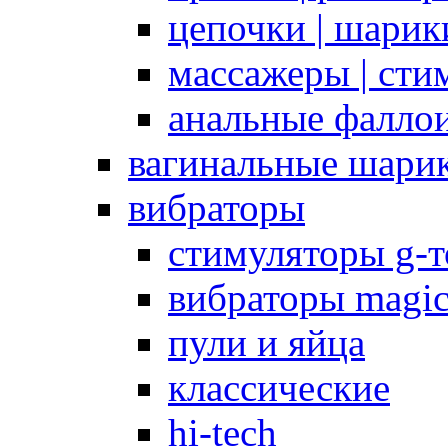
цепочки | шарики
массажеры | сти
анальные фалло
вагинальные шари
вибраторы
стимуляторы g-
вибраторы magi
пули и яйца
классические
hi-tech