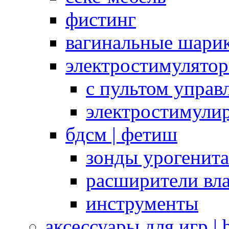
фистинг
вагинальные шарик
электростимулято
с пультом управ
электростимули
бдсм | фетиш
зонды урогенит
расширители вл
инструменты
аксессуары для игр |