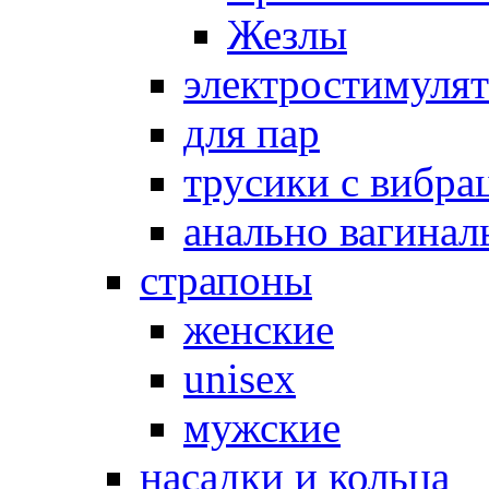
Жезлы
электростимуля
для пар
трусики с вибра
анально вагинал
страпоны
женские
unisex
мужские
насадки и кольца