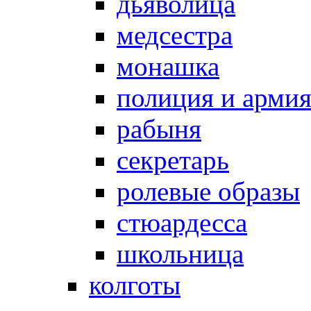
дьяволица
медсестра
монашка
полиция и арми
рабыня
секретарь
ролевые образы
стюардесса
школьница
колготы