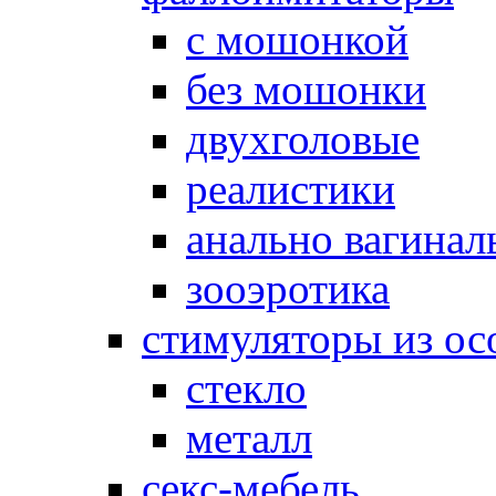
с мошонкой
без мошонки
двухголовые
реалистики
анально вагинал
зооэротика
стимуляторы из ос
стекло
металл
секс-мебель