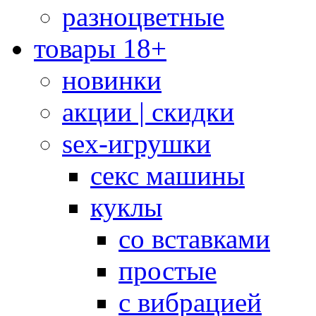
разноцветные
товары 18+
новинки
акции | скидки
sex-игрушки
секс машины
куклы
со вставками
простые
с вибрацией