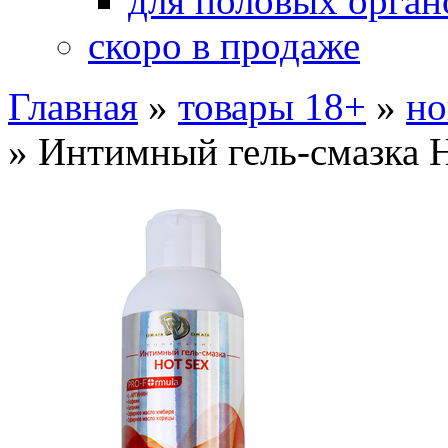
для половых орган
скоро в продаже
Главная
»
товары 18+
»
но
»
Интимный гель-смазка 