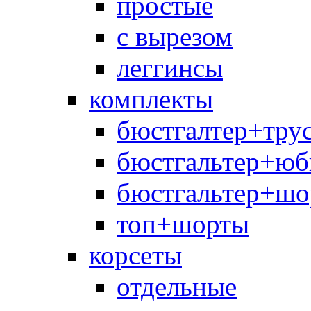
простые
с вырезом
леггинсы
комплекты
бюстгалтер+тру
бюстгальтер+юб
бюстгальтер+шо
топ+шорты
корсеты
отдельные