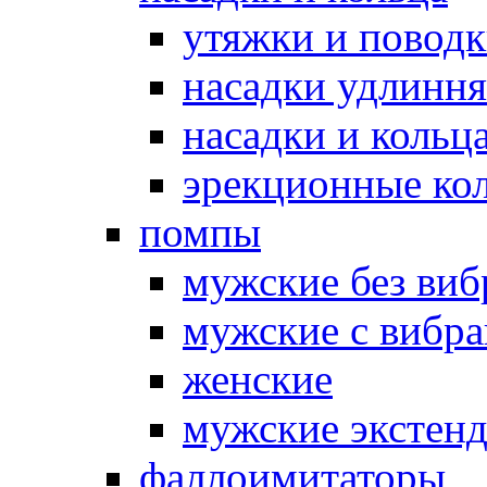
утяжки и повод
насадки удлинн
насадки и коль
эрекционные кол
помпы
мужские без ви
мужские с вибр
женские
мужские экстен
фаллоимитаторы