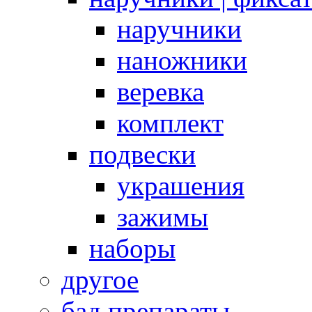
наручники
наножники
веревка
комплект
подвески
украшения
зажимы
наборы
другое
бад препараты