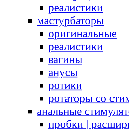
реалистики
мастурбаторы
оригинальные
реалистики
вагины
анусы
ротики
ротаторы со сти
анальные стимуля
пробки | расшир