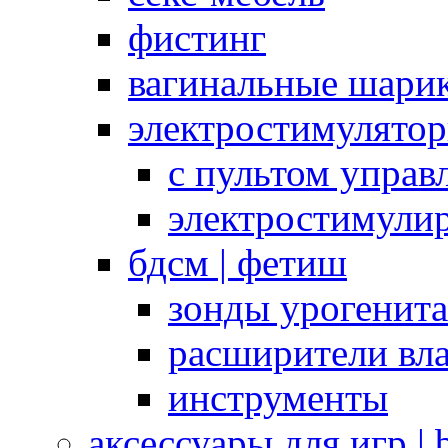
фистинг
вагинальные шарик
электростимулято
с пультом управ
электростимули
бдсм | фетиш
зонды урогенит
расширители вл
инструменты
аксессуары для игр |