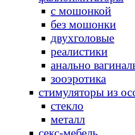
с мошонкой
без мошонки
двухголовые
реалистики
анально вагинал
зооэротика
стимуляторы из ос
стекло
металл
секс-мебель