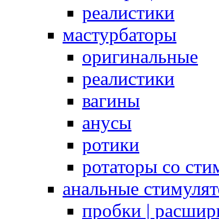
реалистики
мастурбаторы
оригинальные
реалистики
вагины
анусы
ротики
ротаторы со сти
анальные стимуля
пробки | расшир