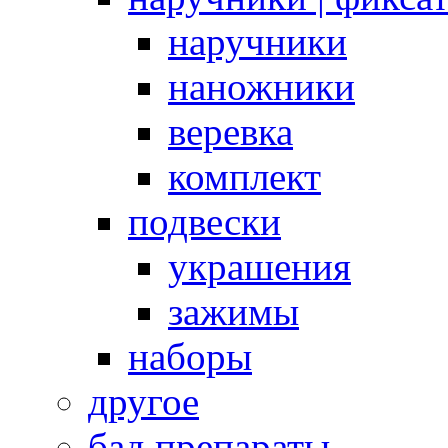
наручники
наножники
веревка
комплект
подвески
украшения
зажимы
наборы
другое
бад препараты