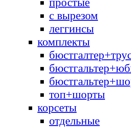
простые
с вырезом
леггинсы
комплекты
бюстгалтер+тру
бюстгальтер+юб
бюстгальтер+шо
топ+шорты
корсеты
отдельные