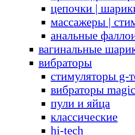
цепочки | шарики
массажеры | сти
анальные фалло
вагинальные шари
вибраторы
стимуляторы g-
вибраторы magi
пули и яйца
классические
hi-tech