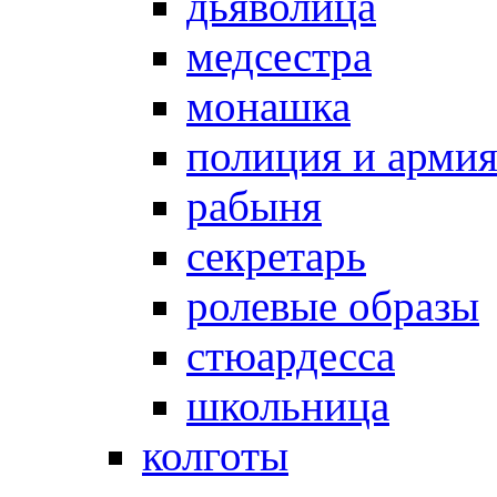
дьяволица
медсестра
монашка
полиция и арми
рабыня
секретарь
ролевые образы
стюардесса
школьница
колготы