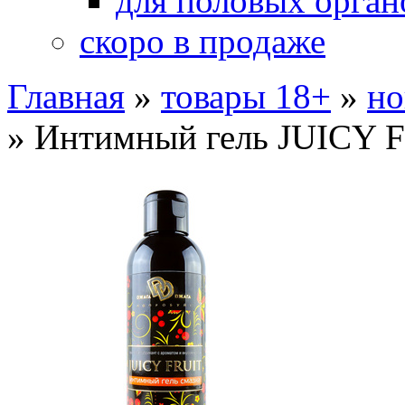
для половых орган
скоро в продаже
Главная
»
товары 18+
»
но
»
Интимный гель JUICY 