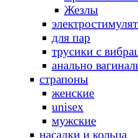
Жезлы
электростимуля
для пар
трусики с вибра
анально вагинал
страпоны
женские
unisex
мужские
насадки и кольца