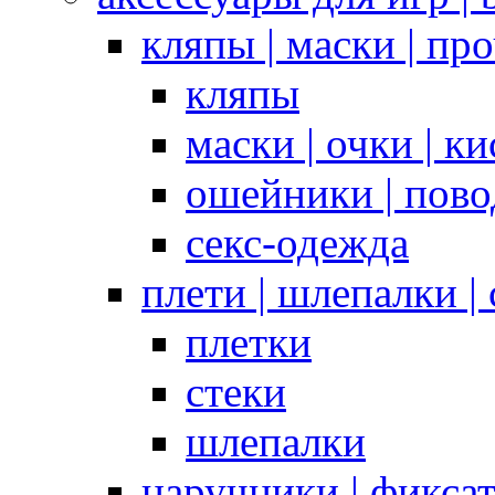
кляпы | маски | пр
кляпы
маски | очки | к
ошейники | пово
секс-одежда
плети | шлепалки |
плетки
стеки
шлепалки
наручники | фикса