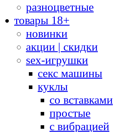
разноцветные
товары 18+
новинки
акции | скидки
sex-игрушки
секс машины
куклы
со вставками
простые
с вибрацией