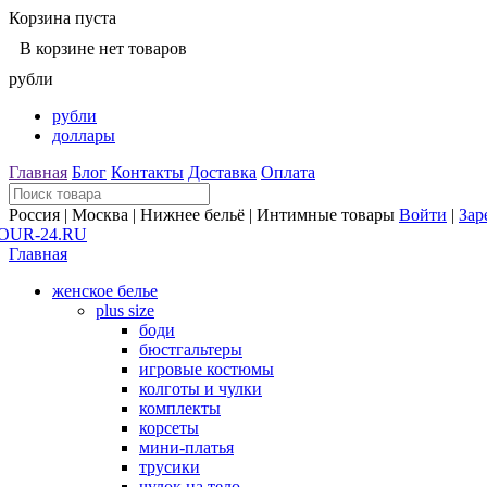
Корзина пуста
В корзине нет товаров
рубли
рубли
доллары
Главная
Блог
Контакты
Доставка
Оплата
Россия | Москва | Нижнее бельё | Интимные товары
Войти
|
Зар
Главная
женское белье
plus size
боди
бюстгальтеры
игровые костюмы
колготы и чулки
комплекты
корсеты
мини-платья
трусики
чулок на тело