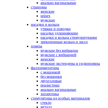
анально вагинальные
страпоны
женские
unisex
мужские
насадки и кольца
утяжки и поводки
насадки удлинняющие
насадки и кольца стимулирующие
эрекционные кольца и лассо
помпы
мужские без вибрации
мужские с вибрацией
женские
мужские экстендеры и гидропомпы
фаллоимитаторы
с мошонкой
без мошонки
двухголовые
реалистики
анально вагинальные
зооэротика
стимуляторы из особых материалов
стекло
металл