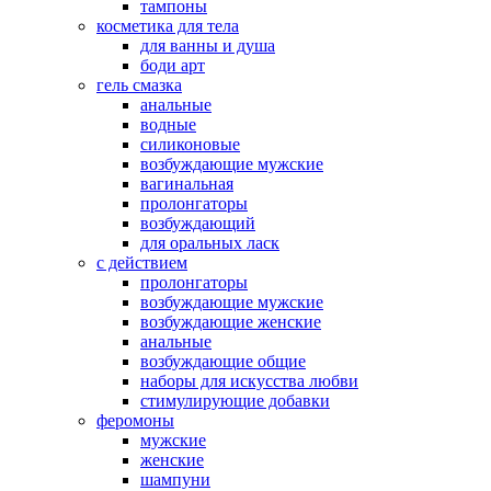
тампоны
косметика для тела
для ванны и душа
боди арт
гель смазка
анальные
водные
силиконовые
возбуждающие мужские
вагинальная
пролонгаторы
возбуждающий
для оральных ласк
с действием
пролонгаторы
возбуждающие мужские
возбуждающие женские
анальные
возбуждающие общие
наборы для искусства любви
стимулирующие добавки
феромоны
мужские
женские
шампуни