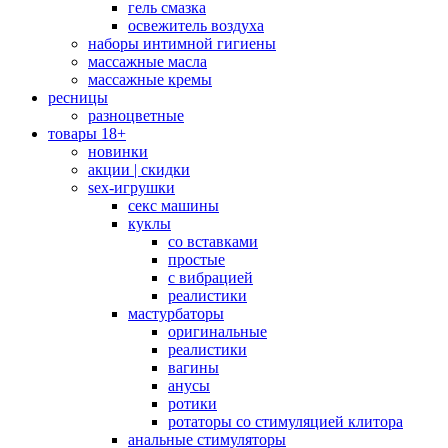
гель смазка
освежитель воздуха
наборы интимной гигиены
массажные масла
массажные кремы
ресницы
разноцветные
товары 18+
новинки
акции | скидки
sex-игрушки
секс машины
куклы
со вставками
простые
с вибрацией
реалистики
мастурбаторы
оригинальные
реалистики
вагины
анусы
ротики
ротаторы со стимуляцией клитора
анальные стимуляторы