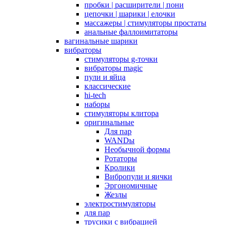
пробки | расширители | пони
цепочки | шарики | елочки
массажеры | стимуляторы простаты
анальные фаллоимитаторы
вагинальные шарики
вибраторы
стимуляторы g-точки
вибраторы magic
пули и яйца
классические
hi-tech
наборы
стимуляторы клитора
оригинальные
Для пар
WANDы
Необычной формы
Ротаторы
Кролики
Вибропули и яички
Эргономичные
Жезлы
электростимуляторы
для пар
трусики с вибрацией