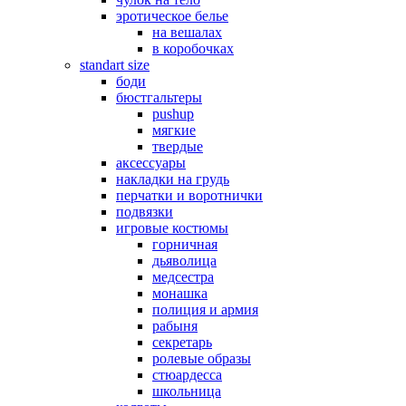
эротическое белье
на вешалах
в коробочках
standart size
боди
бюстгальтеры
pushup
мягкие
твердые
аксессуары
накладки на грудь
перчатки и воротнички
подвязки
игровые костюмы
горничная
дьяволица
медсестра
монашка
полиция и армия
рабыня
секретарь
ролевые образы
стюардесса
школьница