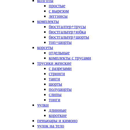
колготы
простые
с вырезом
леггинсы
комплекты
бюстгалтер+трусы
бюстгальтер+юбка
бюстгальтер+шорты
топ+шорты
корсеты
отдельные
комплекты с трусами
трусики женские
с разрезами
стринги
танги
шорты
полушорты
слипы
тонги
чулки
длинные
короткие
пеньюары и кимоно
чулок на тело