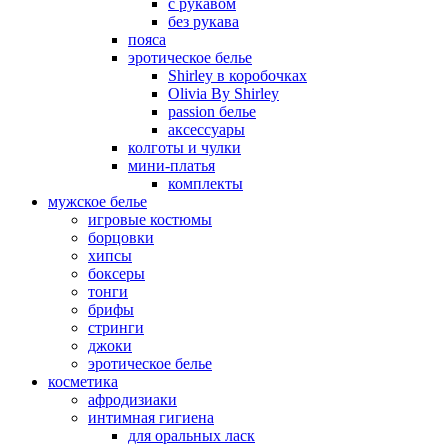
с рукавом
без рукава
пояса
эротическое белье
Shirley в коробочках
Olivia By Shirley
passion белье
аксессуары
колготы и чулки
мини-платья
комплекты
мужское белье
игровые костюмы
борцовки
хипсы
боксеры
тонги
брифы
стринги
джоки
эротическое белье
косметика
афродизиаки
интимная гигиена
для оральных ласк