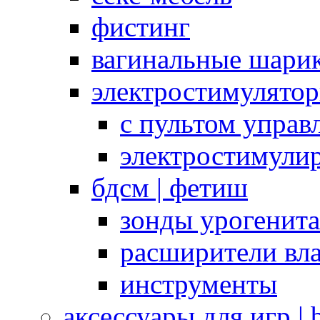
фистинг
вагинальные шарик
электростимулято
с пультом управ
электростимули
бдсм | фетиш
зонды урогенит
расширители вл
инструменты
аксессуары для игр |