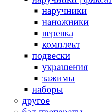
наручники
наножники
веревка
комплект
подвески
украшения
зажимы
наборы
другое
бад препараты