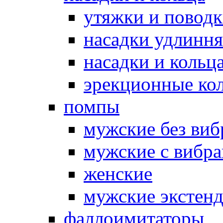
утяжки и повод
насадки удлинн
насадки и коль
эрекционные кол
помпы
мужские без ви
мужские с вибр
женские
мужские экстен
фаллоимитаторы