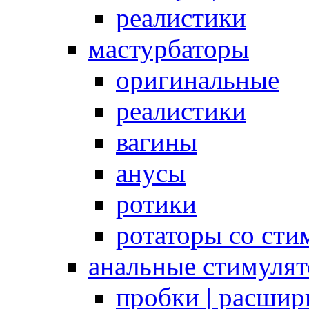
реалистики
мастурбаторы
оригинальные
реалистики
вагины
анусы
ротики
ротаторы со сти
анальные стимуля
пробки | расшир