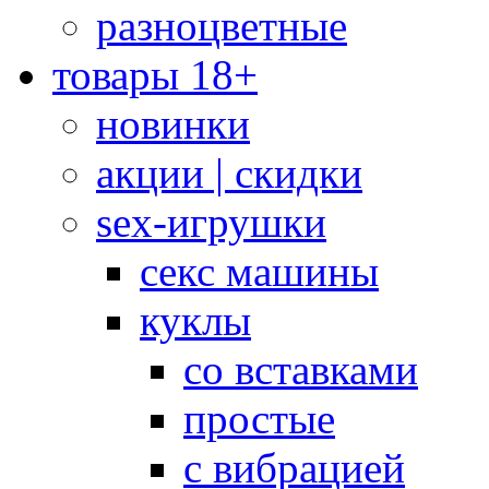
разноцветные
товары 18+
новинки
акции | скидки
sex-игрушки
секс машины
куклы
со вставками
простые
с вибрацией