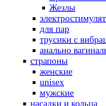
Жезлы
электростимуля
для пар
трусики с вибра
анально вагинал
страпоны
женские
unisex
мужские
насадки и кольца