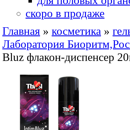
для половых орган
скоро в продаже
Главная
»
косметика
»
гел
Лаборатория Биоритм,Рос
Bluz флакон-диспенсер 20