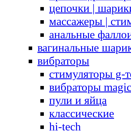
цепочки | шарики
массажеры | сти
анальные фалло
вагинальные шари
вибраторы
стимуляторы g-
вибраторы magi
пули и яйца
классические
hi-tech