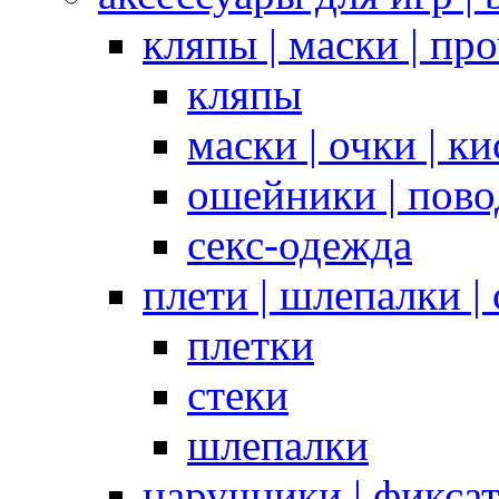
кляпы | маски | пр
кляпы
маски | очки | к
ошейники | пово
секс-одежда
плети | шлепалки |
плетки
стеки
шлепалки
наручники | фикса