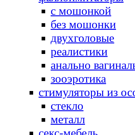
с мошонкой
без мошонки
двухголовые
реалистики
анально вагинал
зооэротика
стимуляторы из ос
стекло
металл
секс-мебель