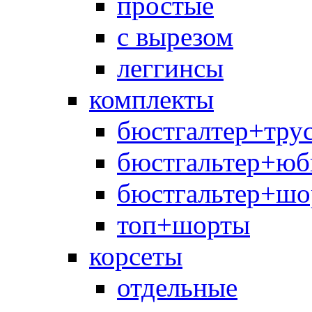
простые
с вырезом
леггинсы
комплекты
бюстгалтер+тру
бюстгальтер+юб
бюстгальтер+шо
топ+шорты
корсеты
отдельные