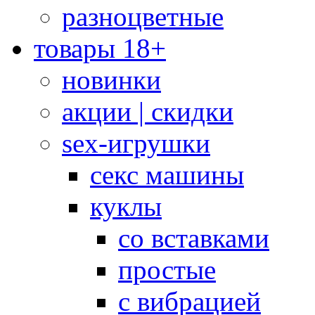
разноцветные
товары 18+
новинки
акции | скидки
sex-игрушки
секс машины
куклы
со вставками
простые
с вибрацией