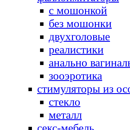
с мошонкой
без мошонки
двухголовые
реалистики
анально вагинал
зооэротика
стимуляторы из ос
стекло
металл
секс-мебель