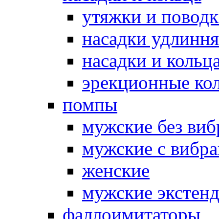
утяжки и повод
насадки удлинн
насадки и коль
эрекционные кол
помпы
мужские без ви
мужские с вибр
женские
мужские экстен
фаллоимитаторы