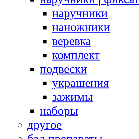
наручники
наножники
веревка
комплект
подвески
украшения
зажимы
наборы
другое
бад препараты