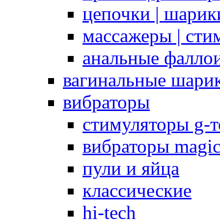
цепочки | шарики
массажеры | сти
анальные фалло
вагинальные шари
вибраторы
стимуляторы g-
вибраторы magi
пули и яйца
классические
hi-tech