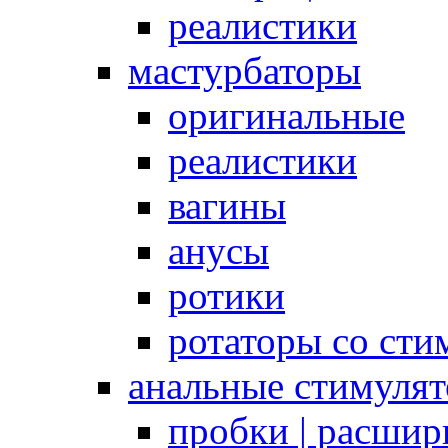
реалистики
мастурбаторы
оригинальные
реалистики
вагины
анусы
ротики
ротаторы со сти
анальные стимуля
пробки | расшир