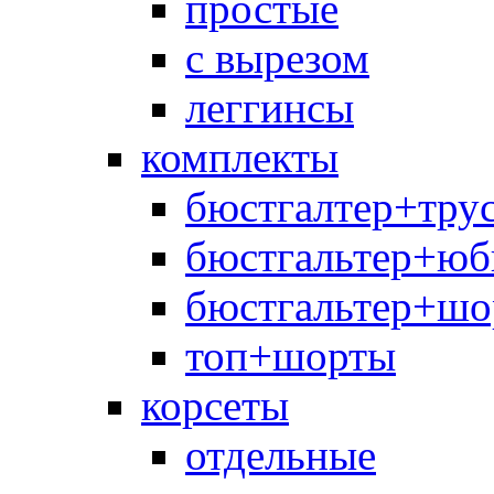
простые
с вырезом
леггинсы
комплекты
бюстгалтер+тру
бюстгальтер+юб
бюстгальтер+шо
топ+шорты
корсеты
отдельные