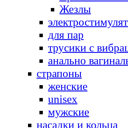
Жезлы
электростимуля
для пар
трусики с вибра
анально вагинал
страпоны
женские
unisex
мужские
насадки и кольца