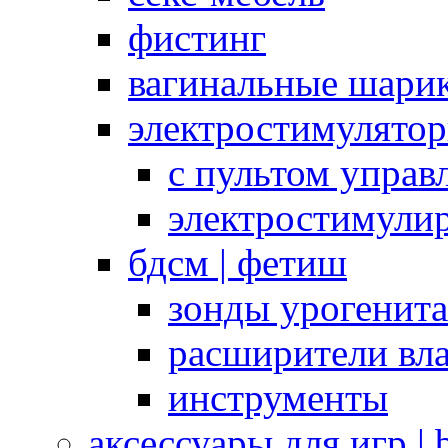
фистинг
вагинальные шарик
электростимулято
с пультом управ
электростимули
бдсм | фетиш
зонды урогенит
расширители вл
инструменты
аксессуары для игр |