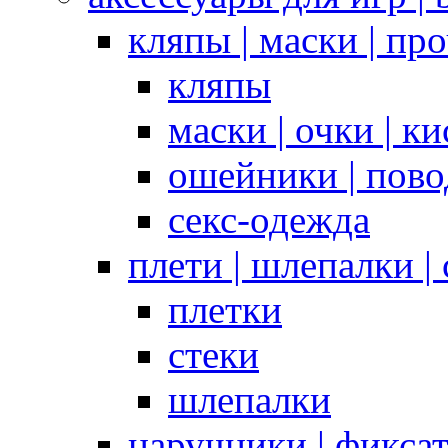
кляпы | маски | пр
кляпы
маски | очки | к
ошейники | пово
секс-одежда
плети | шлепалки |
плетки
стеки
шлепалки
наручники | фикса