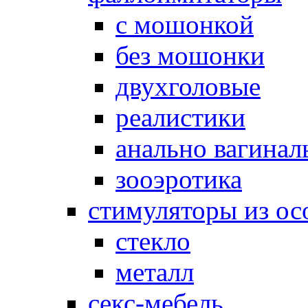
с мошонкой
без мошонки
двухголовые
реалистики
анально вагинал
зооэротика
стимуляторы из ос
стекло
металл
секс-мебель