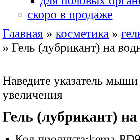
для половых орган
скоро в продаже
Главная
»
косметика
»
гел
»
Гель (лубрикант) на вод
Наведите указатель мыши
увеличения
Гель (лубрикант) на
Код продукта:
kema-PD9