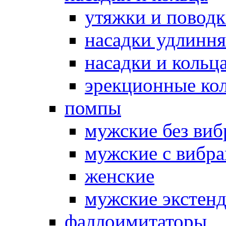
утяжки и повод
насадки удлинн
насадки и коль
эрекционные кол
помпы
мужские без ви
мужские с вибр
женские
мужские экстен
фаллоимитаторы