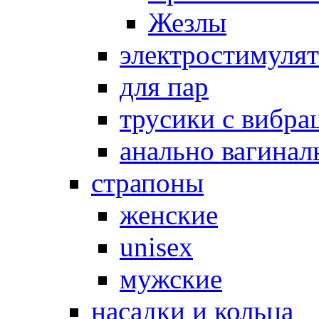
Жезлы
электростимуля
для пар
трусики с вибра
анально вагинал
страпоны
женские
unisex
мужские
насадки и кольца