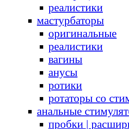
реалистики
мастурбаторы
оригинальные
реалистики
вагины
анусы
ротики
ротаторы со сти
анальные стимуля
пробки | расшир