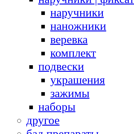
наручники
наножники
веревка
комплект
подвески
украшения
зажимы
наборы
другое
бад препараты