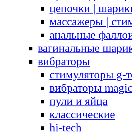
цепочки | шарики
массажеры | сти
анальные фалло
вагинальные шари
вибраторы
стимуляторы g-
вибраторы magi
пули и яйца
классические
hi-tech