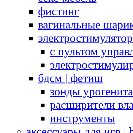
фистинг
вагинальные шарик
электростимулято
с пультом управ
электростимули
бдсм | фетиш
зонды урогенит
расширители вл
инструменты
аксессуары для игр |