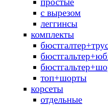
простые
с вырезом
леггинсы
комплекты
бюстгалтер+тру
бюстгальтер+юб
бюстгальтер+шо
топ+шорты
корсеты
отдельные