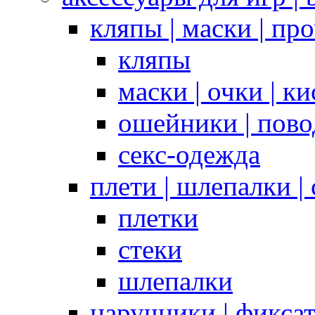
кляпы | маски | пр
кляпы
маски | очки | к
ошейники | пово
секс-одежда
плети | шлепалки |
плетки
стеки
шлепалки
наручники | фикса