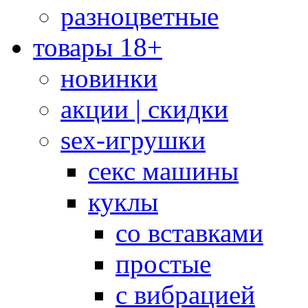
разноцветные
товары 18+
новинки
акции | скидки
sex-игрушки
секс машины
куклы
со вставками
простые
с вибрацией