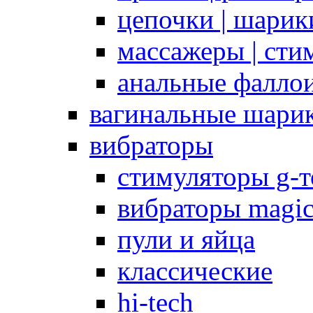
цепочки | шарики
массажеры | сти
анальные фалло
вагинальные шари
вибраторы
стимуляторы g-
вибраторы magi
пули и яйца
классические
hi-tech