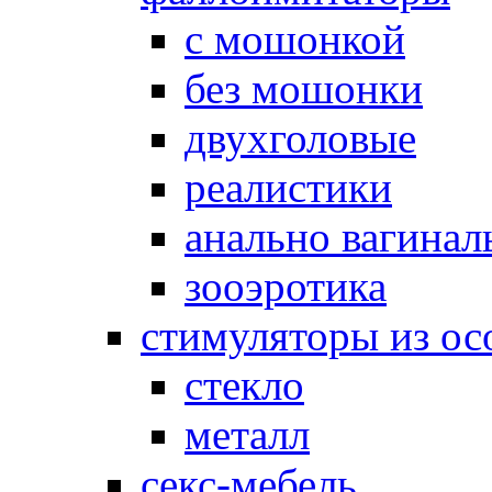
с мошонкой
без мошонки
двухголовые
реалистики
анально вагинал
зооэротика
стимуляторы из ос
стекло
металл
секс-мебель