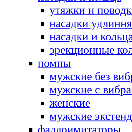
утяжки и повод
насадки удлинн
насадки и коль
эрекционные кол
помпы
мужские без ви
мужские с вибр
женские
мужские экстен
фаллоимитаторы