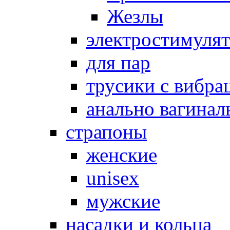
Жезлы
электростимуля
для пар
трусики с вибра
анально вагинал
страпоны
женские
unisex
мужские
насадки и кольца