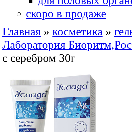
для половых орган
скоро в продаже
Главная
»
косметика
»
гел
Лаборатория Биоритм,Рос
с серебром 30г