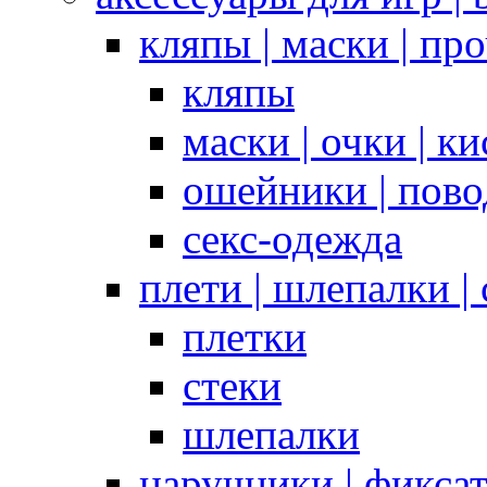
кляпы | маски | пр
кляпы
маски | очки | к
ошейники | пово
секс-одежда
плети | шлепалки |
плетки
стеки
шлепалки
наручники | фикса