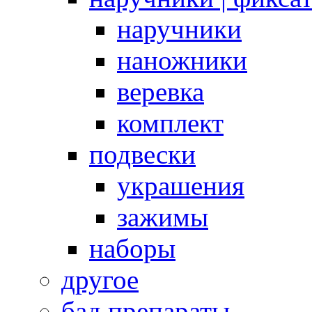
наручники
наножники
веревка
комплект
подвески
украшения
зажимы
наборы
другое
бад препараты