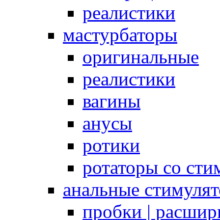
реалистики
мастурбаторы
оригинальные
реалистики
вагины
анусы
ротики
ротаторы со сти
анальные стимуля
пробки | расшир