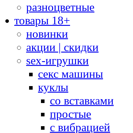
разноцветные
товары 18+
новинки
акции | скидки
sex-игрушки
секс машины
куклы
со вставками
простые
с вибрацией