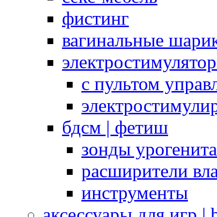
фистинг
вагинальные шарик
электростимулято
с пультом управ
электростимули
бдсм | фетиш
зонды урогенит
расширители вл
инструменты
аксессуары для игр |