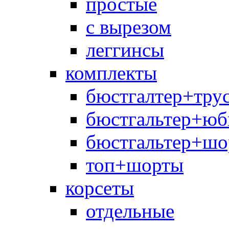
простые
с вырезом
леггинсы
комплекты
бюстгалтер+тру
бюстгальтер+юб
бюстгальтер+шо
топ+шорты
корсеты
отдельные