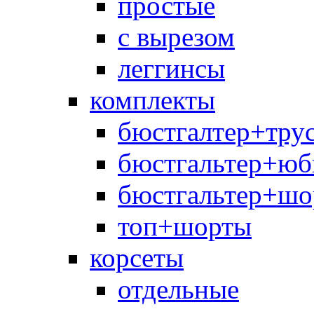
простые
с вырезом
леггинсы
комплекты
бюстгалтер+тру
бюстгальтер+юб
бюстгальтер+шо
топ+шорты
корсеты
отдельные