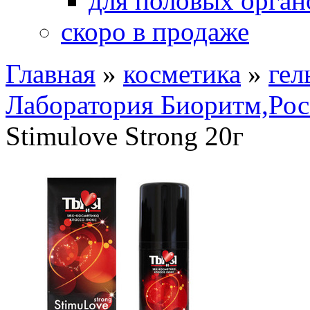
для половых орган
скоро в продаже
Главная
»
косметика
»
гел
Лаборатория Биоритм,Рос
Stimulove Strong 20г