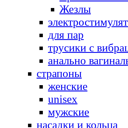
Жезлы
электростимуля
для пар
трусики с вибра
анально вагинал
страпоны
женские
unisex
мужские
насадки и кольца