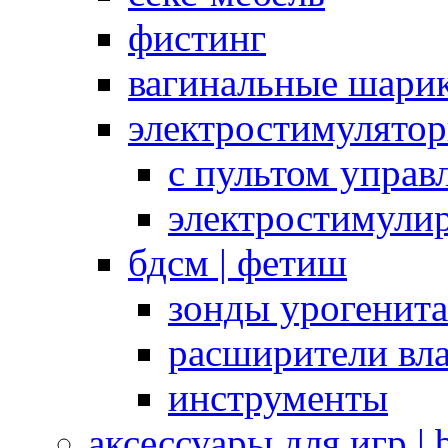
фистинг
вагинальные шарик
электростимулято
с пультом управ
электростимули
бдсм | фетиш
зонды урогенит
расширители вл
инструменты
аксессуары для игр |