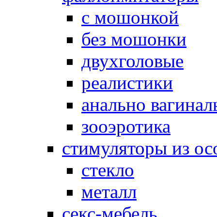
с мошонкой
без мошонки
двухголовые
реалистики
анально вагинал
зооэротика
стимуляторы из ос
стекло
металл
секс-мебель