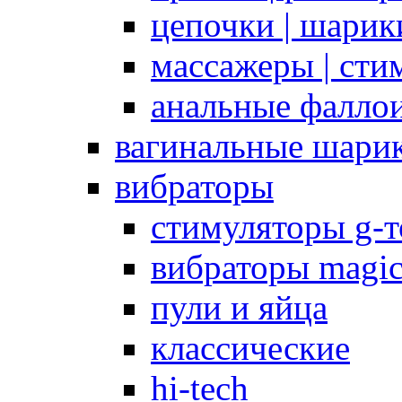
цепочки | шарики
массажеры | сти
анальные фалло
вагинальные шари
вибраторы
стимуляторы g-
вибраторы magi
пули и яйца
классические
hi-tech