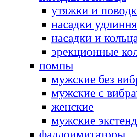
утяжки и повод
насадки удлинн
насадки и коль
эрекционные кол
помпы
мужские без ви
мужские с вибр
женские
мужские экстен
фаллоимитаторы