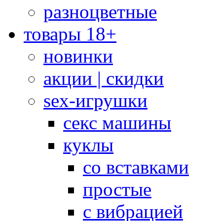
разноцветные
товары 18+
новинки
акции | скидки
sex-игрушки
секс машины
куклы
со вставками
простые
с вибрацией