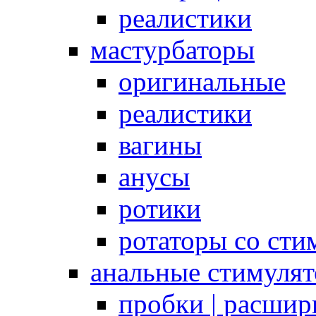
реалистики
мастурбаторы
оригинальные
реалистики
вагины
анусы
ротики
ротаторы со сти
анальные стимуля
пробки | расшир