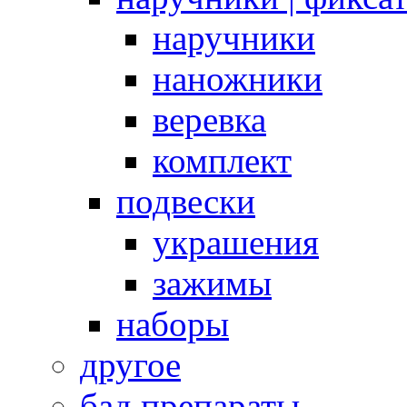
наручники
наножники
веревка
комплект
подвески
украшения
зажимы
наборы
другое
бад препараты