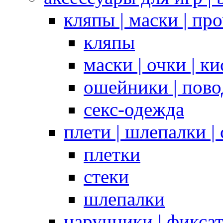
кляпы | маски | пр
кляпы
маски | очки | к
ошейники | пово
секс-одежда
плети | шлепалки |
плетки
стеки
шлепалки
наручники | фикса