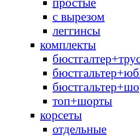
простые
с вырезом
леггинсы
комплекты
бюстгалтер+тру
бюстгальтер+юб
бюстгальтер+шо
топ+шорты
корсеты
отдельные