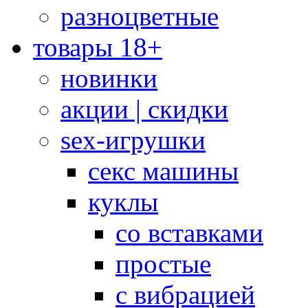
разноцветные
товары 18+
новинки
акции | скидки
sex-игрушки
секс машины
куклы
со вставками
простые
с вибрацией