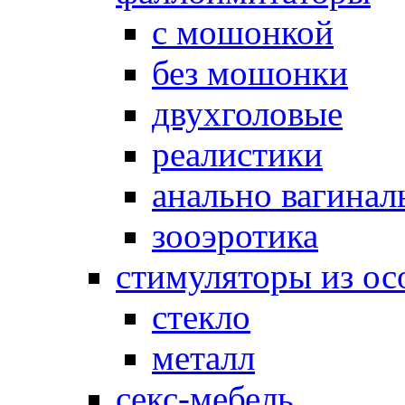
с мошонкой
без мошонки
двухголовые
реалистики
анально вагинал
зооэротика
стимуляторы из ос
стекло
металл
секс-мебель