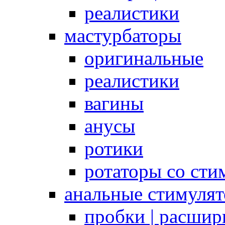
реалистики
мастурбаторы
оригинальные
реалистики
вагины
анусы
ротики
ротаторы со сти
анальные стимуля
пробки | расшир