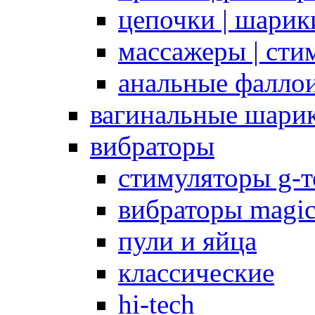
цепочки | шарики
массажеры | сти
анальные фалло
вагинальные шари
вибраторы
стимуляторы g-
вибраторы magi
пули и яйца
классические
hi-tech