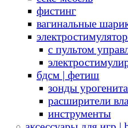
фистинг
вагинальные шарик
электростимулято
с пультом управ
электростимули
бдсм | фетиш
зонды урогенит
расширители вл
инструменты
аксессуары для игр |