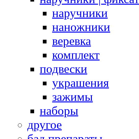
наручники
наножники
веревка
комплект
подвески
украшения
зажимы
наборы
другое
бад препараты