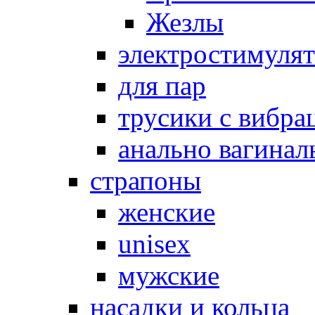
Жезлы
электростимуля
для пар
трусики с вибра
анально вагинал
страпоны
женские
unisex
мужские
насадки и кольца