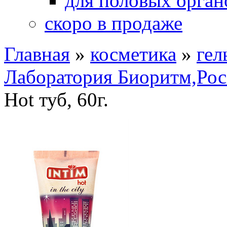
для половых орган
скоро в продаже
Главная
»
косметика
»
гел
Лаборатория Биоритм,Рос
Hot туб, 60г.