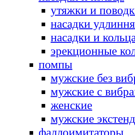
утяжки и повод
насадки удлинн
насадки и коль
эрекционные кол
помпы
мужские без ви
мужские с вибр
женские
мужские экстен
фаллоимитаторы