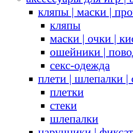
кляпы | маски | пр
кляпы
маски | очки | к
ошейники | пово
секс-одежда
плети | шлепалки |
плетки
стеки
шлепалки
наручники | фикса