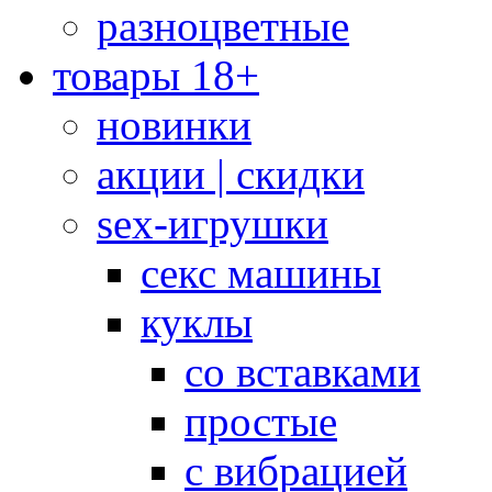
разноцветные
товары 18+
новинки
акции | скидки
sex-игрушки
секс машины
куклы
со вставками
простые
с вибрацией