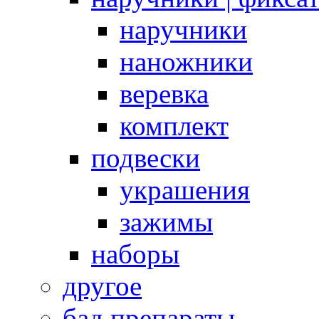
наручники
наножники
веревка
комплект
подвески
украшения
зажимы
наборы
другое
бад препараты