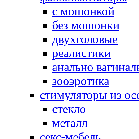
с мошонкой
без мошонки
двухголовые
реалистики
анально вагинал
зооэротика
стимуляторы из ос
стекло
металл
секс-мебель