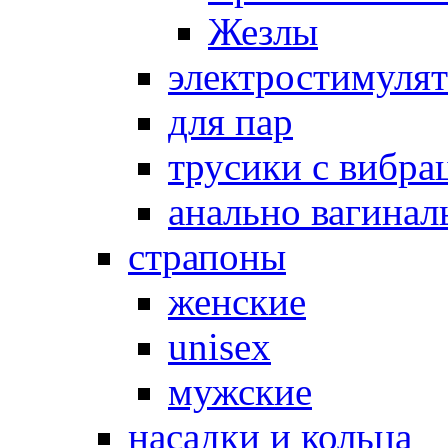
Жезлы
электростимуля
для пар
трусики с вибра
анально вагинал
страпоны
женские
unisex
мужские
насадки и кольца