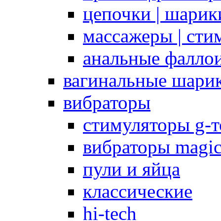
цепочки | шарики
массажеры | сти
анальные фалло
вагинальные шари
вибраторы
стимуляторы g-
вибраторы magi
пули и яйца
классические
hi-tech