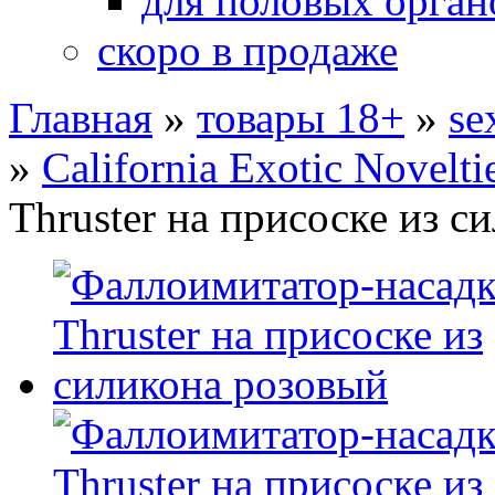
для половых орган
скоро в продаже
Главная
»
товары 18+
»
se
»
California Exotic Novelti
Thruster на присоске из с