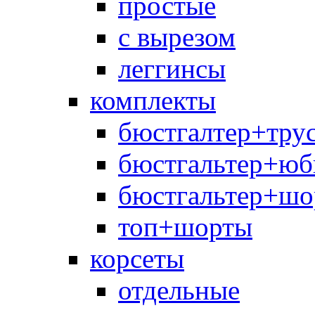
простые
с вырезом
леггинсы
комплекты
бюстгалтер+тру
бюстгальтер+юб
бюстгальтер+шо
топ+шорты
корсеты
отдельные