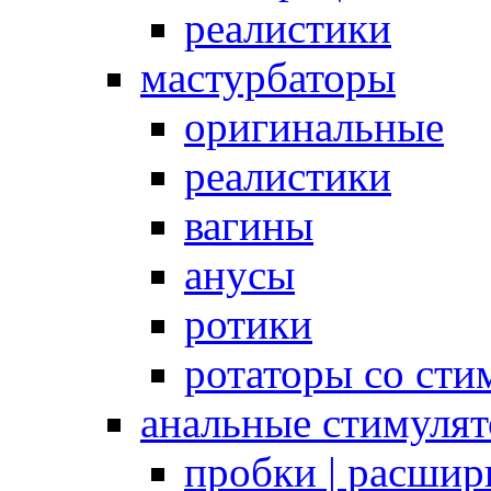
реалистики
мастурбаторы
оригинальные
реалистики
вагины
анусы
ротики
ротаторы со сти
анальные стимуля
пробки | расшир