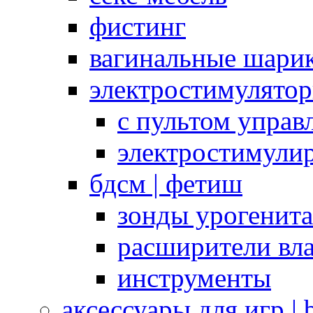
фистинг
вагинальные шарик
электростимулято
с пультом управ
электростимули
бдсм | фетиш
зонды урогенит
расширители вл
инструменты
аксессуары для игр |