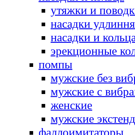
утяжки и повод
насадки удлинн
насадки и коль
эрекционные кол
помпы
мужские без ви
мужские с вибр
женские
мужские экстен
фаллоимитаторы