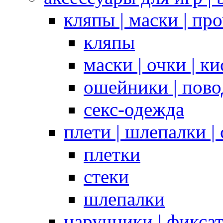
кляпы | маски | пр
кляпы
маски | очки | к
ошейники | пово
секс-одежда
плети | шлепалки |
плетки
стеки
шлепалки
наручники | фикса